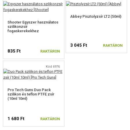
Abbey Pisztolyzsír LT2 (50ml)
Shooter Egyszer használatos
szilikonzsír
fogaskerekekhez
3 045 Ft
RAKTÁRON
835 Ft
RAKTÁRON
Kód 6976
Pro Tech Guns Duo Pack
szilikon és teflon PTFE zsír
(10ml 10ml)
1 680 Ft
RAKTÁRON