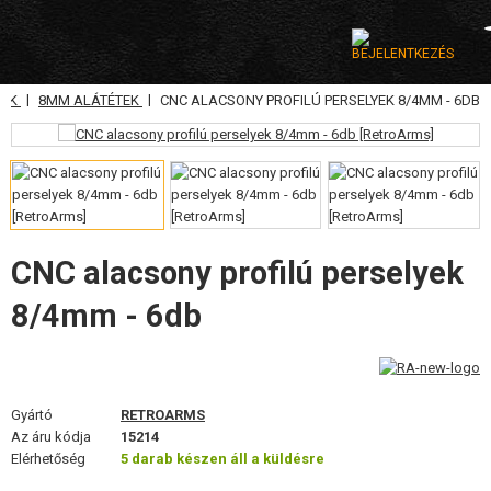
|
|
YAK
8MM ALÁTÉTEK
CNC ALACSONY PROFILÚ PERSELYEK 8/4MM - 6DB
KATEGÓRIA
AIRSOFT FEGYVEREK
LÉGFEGYVEREK, CSÚZLIK
GRÁNÁTVETŐK, GRÁNÁTOK
CNC alacsony profilú perselyek
8/4mm - 6db
LÖVEDÉK, GÁZ
AKKUMULÁTOROK, TÖLTŐK
TÁRAK
Gyártó
RETROARMS
Az áru kódja
15214
SZEMÜVEGEK, MASZKOK
Elérhetőség
5 darab készen áll a küldésre