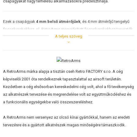
csapágyakat nagy terhelésű alkalmazásokra predesztinálja.
ÉPÍTŐKÉSZLETEK, MODELLEK
REKLÁM TÁRGYAK
Ezek a csapágyak
4 mm belső átmérőjűek
, és 4 mm átmérőjű tengelyű
fogaskerekekhez, pl. RetroArms megerősített fogaskerekekhez tervezték
SÉRÜLT, HASZNÁLT ÁRUK
A teljes szöveg
őket. A szabványos fogaskerekek belső átmérője 3 mm, és nem ezekhez
a csapágyakhoz tervezték őket, a
szabványos fogaskerekeket 3 mm
HÍREK
belső átmérőjű csapágyakhoz tervezték
. Ne feledje, hogy a 4 mm-es
tengellyel rendelkező fogaskerekek alátétjéhez 4 mm-es alátétekre lesz
KEDVEZMÉNYEK
szüksége.
A RetroArms márka alapja a tisztán cseh Retro FACTORY s.r.o. A cég
ELÉRHETŐSÉG
képviselői 2001 óta rendelkeznek tapasztalattal az airsoft területén.
Kezdetben a cég elsősorban kereskedelmi cég volt, ahol a fő tevékenység
A csapágy alacsony profilja biztosítja a problémamentes használatot a II.
az alkatrészek tervezése és megrendelése volt az együttműködéshez és
verziójú mechaboxokban, ahol a hagyományos csapágyak használatakor
a funkcionális egységekbe való összeszereléshez.
a kapcsoló hátlapja rosszul van beállítva. Ezek az alacsony profilú
csapágyak egyáltalán nem érnek a kapcsoló hátlapjához, és nem
A RetroArms nem versenyez az olcsó kínai gyártókkal, hanem az eredeti
befolyásolják annak működését vagy működését.
tervezésre és a gyártott alkatrészek magas minőségére támaszkodik.
A csapágyak
néhány század milliméterrel (0,04 mm) nagyobbak
,