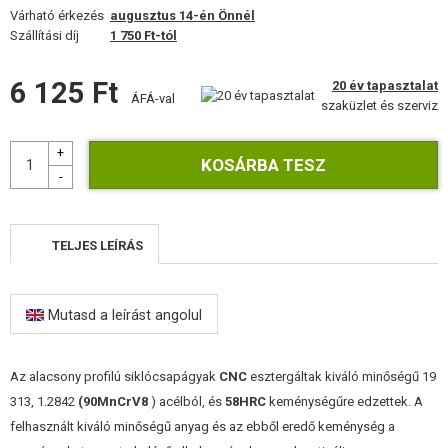
FELSZERELÉS, EGYENRUHA, TOKOK
Várható érkezés
augusztus 14-én Önnél
Szállítási díj
1 750 Ft-tól
ÁLCÁZÁS, FESTÉK, SZALAG
6 125 Ft
20 év tapasztalat
ÁFÁ-val
RÁDIÓS, FEJHALLGATÓ, KAMERÁK
szaküzlet és szerviz
KIEGÉSZÍTŐK, HORDSZÍJAK
PÓTALKATRÉSZEK FEGYVEREKHEZ
FEGYVER JAVÍTÁS ÉS KARBANTARTÁS
TELJES LEÍRÁS
ÖNVÉDELMI FELSZERELÉSEK, KÉPZÉS, KÉSEK
Mutasd a leírást angolul
CÉLOK, LŐLAP
OUTDOOR, BUSHCRAFT
Az alacsony profilú siklócsapágyak
CNC
esztergáltak kiváló minőségű 19
313, 1.2842
(90MnCrV8
) acélból, és
58HRC
keménységűre edzettek. A
ÉLELMISZER
felhasznált kiváló minőségű anyag és az ebből eredő keménység a