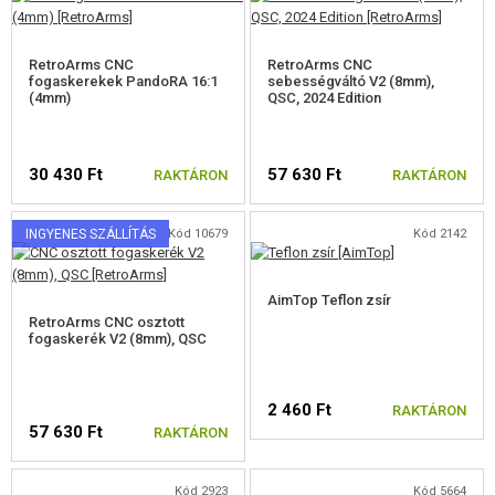
RetroArms CNC
RetroArms CNC
fogaskerekek PandoRA 16:1
sebességváltó V2 (8mm),
(4mm)
QSC, 2024 Edition
30 430 Ft
57 630 Ft
RAKTÁRON
RAKTÁRON
INGYENES SZÁLLÍTÁS
Kód 10679
Kód 2142
AimTop Teflon zsír
RetroArms CNC osztott
fogaskerék V2 (8mm), QSC
2 460 Ft
RAKTÁRON
57 630 Ft
RAKTÁRON
Kód 2923
Kód 5664