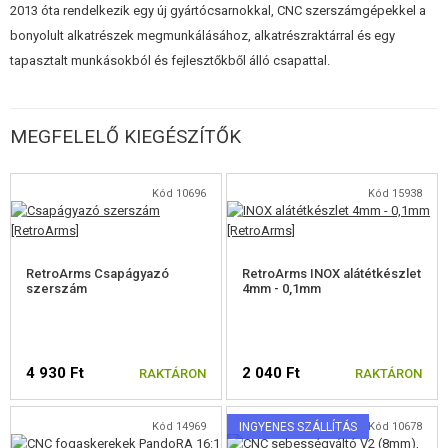
mint a mechaboxban lévő furat átmérője, hogy megakadályozzák a
2013 óta rendelkezik egy új gyártócsarnokkal, CNC szerszámgépekkel a
spontán kiesést, ezért a csapágyakat "be kell csapolni" a mechaboxba.
bonyolult alkatrészek megmunkálásához, alkatrészraktárral és egy
Ez elvégezhető pl. egy nagy imbuszkulccsal és ideális esetben egy
tapasztalt munkásokból és fejlesztőkből álló csapattal.
rézkalapáccsal, vagy kínálunk egy speciális
csapágycsapolót (
SKU:
10696
)
. A csapágyakat egy speciális ragasztóval is rögzíthetjük.
MEGFELELŐ KIEGÉSZÍTŐK
Javasoljuk, hogy a siklócsapágyakat bőségesen kenje be vazelinnel.
Kód 10696
Kód 15938
RetroArms Csapágyazó
RetroArms INOX alátétkészlet
szerszám
4mm - 0,1mm
4 930 Ft
2 040 Ft
RAKTÁRON
RAKTÁRON
Kód 14969
INGYENES SZÁLLÍTÁS
Kód 10678