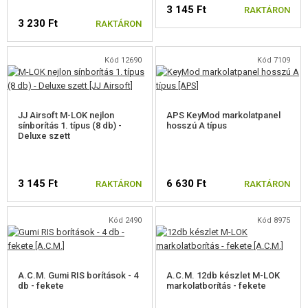
3 145 Ft
RAKTÁRON
3 230 Ft
RAKTÁRON
Kód 12690
Kód 7109
JJ Airsoft M-LOK nejlon
APS KeyMod markolatpanel
sínborítás 1. típus (8 db) -
hosszú A típus
Deluxe szett
3 145 Ft
6 630 Ft
RAKTÁRON
RAKTÁRON
Kód 2490
Kód 8975
A.C.M. Gumi RIS borítások - 4
A.C.M. 12db készlet M-LOK
db - fekete
markolatborítás - fekete