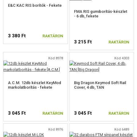
FELSZERELÉS, EGYENRUHA, TOKOK
E&C KAC RIS borítók - Fekete
FMA RIS gumiborítás-készlet
- 6 db, fekete
ÁLCÁZÁS, FESTÉK, SZALAG
RÁDIÓS, FEJHALLGATÓ, KAMERÁK
3 380 Ft
RAKTÁRON
3 215 Ft
RAKTÁRON
KIEGÉSZÍTŐK, HORDSZÍJAK
ELŐAGY MARKOLATOK
Kód 8978
Kód 4303
RIS SÍNBORÍTÁSOK
RIS SÍNBORÍTÁSOK
A.C.M. 12db készlet KeyMod
Big Dragon Keymod Soft Rail
markolatborítás - fekete
Cover, 4 db, TAN
M-LOK SÍNBORÍTÁSOK
KEYMOD SÍNBORÍTÁSOK
3 045 Ft
3 045 Ft
RAKTÁRON
RAKTÁRON
HANGTOMPÍTÓ, LÁNGREJTŐ, ADAPTER
Kód 8976
Kód 6489
LASER, LÁMPÁK