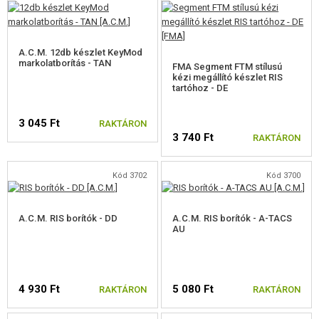
ÖNVÉDELMI FELSZERELÉSEK, KÉPZÉS, KÉSEK
A.C.M. 12db készlet KeyMod
CÉLOK, LŐLAP
markolatborítás - TAN
FMA Segment FTM stílusú
kézi megállító készlet RIS
tartóhoz - DE
OUTDOOR, BUSHCRAFT
3 045 Ft
ÉLELMISZER
RAKTÁRON
3 740 Ft
RAKTÁRON
ÉPÍTŐKÉSZLETEK, MODELLEK
Kód 3702
Kód 3700
REKLÁM TÁRGYAK
A.C.M. RIS borítók - DD
A.C.M. RIS borítók - A-TACS
SÉRÜLT, HASZNÁLT ÁRUK
AU
HÍREK
4 930 Ft
5 080 Ft
RAKTÁRON
RAKTÁRON
KEDVEZMÉNYEK