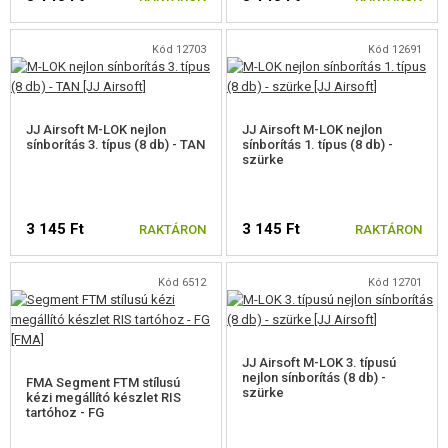
Kód 12703
Kód 12691
JJ Airsoft M-LOK nejlon
JJ Airsoft M-LOK nejlon
sínborítás 3. típus (8 db) - TAN
sínborítás 1. típus (8 db) -
szürke
3 145 Ft
3 145 Ft
RAKTÁRON
RAKTÁRON
Kód 6512
Kód 12701
JJ Airsoft M-LOK 3. típusú
nejlon sínborítás (8 db) -
FMA Segment FTM stílusú
szürke
kézi megállító készlet RIS
tartóhoz - FG