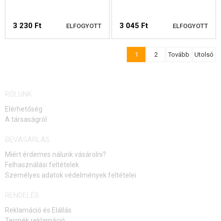
3 230 Ft
3 045 Ft
ELFOGYOTT
ELFOGYOTT
1
2
Tovább
Utolsó
ELÉRHETŐSÉGI
ELÉRHETŐSÉGI
FIGYELMEZTETÉS
FIGYELMEZTETÉS
RÓLUNK
Elérhetőség
A társaságról
BEVÁSÁRLÁS
Miért érdemes nálunk vásárolni?
Felhasználási feltételek
Személyes adatok védelmények feltételei
RENDELÉS
Reklamáció és Elállás
Termék reklamáció