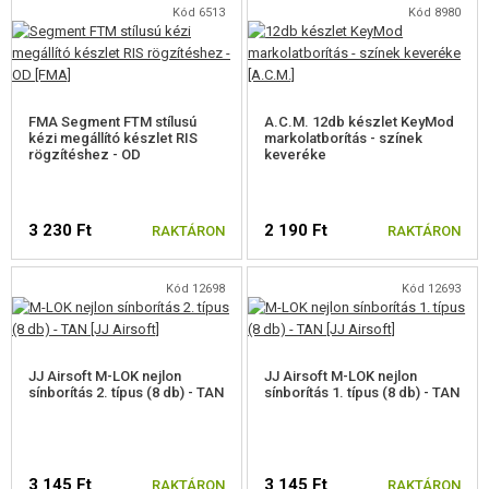
ELÉRHETŐSÉG
Kód 6513
Kód 8980
FMA Segment FTM stílusú
A.C.M. 12db készlet KeyMod
kézi megállító készlet RIS
markolatborítás - színek
rögzítéshez - OD
keveréke
3 230 Ft
2 190 Ft
RAKTÁRON
RAKTÁRON
Kód 12698
Kód 12693
JJ Airsoft M-LOK nejlon
JJ Airsoft M-LOK nejlon
sínborítás 2. típus (8 db) - TAN
sínborítás 1. típus (8 db) - TAN
3 145 Ft
3 145 Ft
RAKTÁRON
RAKTÁRON