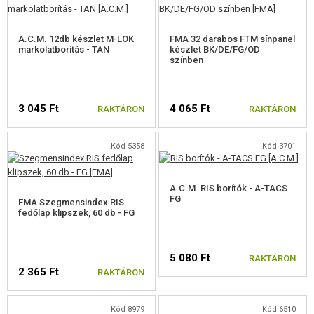
KOLIMÁTOROK, PUSKACSÖVEK, BINOKULÁR
A.C.M. 12db készlet M-LOK
FMA 32 darabos FTM sínpanel
TÁRÖSSZEKÖTŐ KLIPSZ
markolatborítás - TAN
készlet BK/DE/FG/OD
színben
TELESZKÓP TARTOZÉKOK
PEQ DOBOZOK
3 045 Ft
4 065 Ft
RAKTÁRON
RAKTÁRON
SZÍJAKASZTÓK
Kód 5358
Kód 3701
BIPOD
A.C.M. RIS borítók - A-TACS
IRÁNYZÉK
FG
FMA Szegmensindex RIS
fedőlap klipszek, 60 db - FG
HORDSZÍJAK
SZALAGOK, TÖLTÉNY MAKETTEK
5 080 Ft
RAKTÁRON
2 365 Ft
RAKTÁRON
PÓTALKATRÉSZEK FEGYVEREKHEZ
FEGYVER JAVÍTÁS ÉS KARBANTARTÁS
Kód 8979
Kód 6510