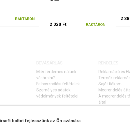
2 38
RAKTÁRON
2 020 Ft
RAKTÁRON
BEVÁSÁRLÁS
RENDELÉS
Miért érdemes nálunk
Reklamáció és El
vásárolni?
Termék reklamác
Felhasználási feltételek
Saját fiókom
Személyes adatok
Megrendelés átt
védelmények feltételei
A megrendelés tö
által
Elállás a vásárlá
Gyakori kérdések
irsoft boltot fejlesszünk az Ön számára
Hibaelhárítási ú