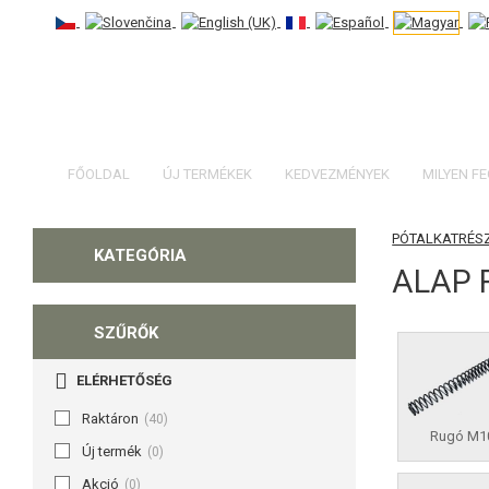
FŐOLDAL
ÚJ TERMÉKEK
KEDVEZMÉNYEK
MILYEN F
PÓTALKATRÉS
KATEGÓRIA
ALAP 
SZŰRŐK
ELÉRHETŐSÉG
Raktáron
(40)
Rugó M1
Új termék
(0)
Akció
(0)