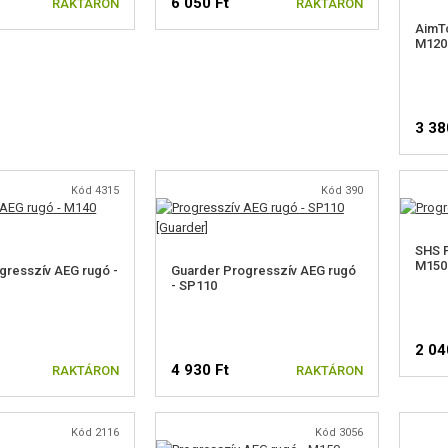
6 050 Ft
RAKTÁRON
RAKTÁRON
AimTo
M120
3 38
Kód 4315
Kód 390
SHS P
M150
gresszív AEG rugó -
Guarder Progresszív AEG rugó
- SP110
2 04
4 930 Ft
RAKTÁRON
RAKTÁRON
Kód 2116
Kód 3056