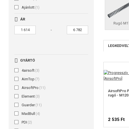
Ajánlott
(1)
ÁR
Rugó M1
-
LEGKEDVEL
GYÁRTÓ
4airsoft
(3)
AimTop
(7)
AirsoftPro
(11)
AirsoftPro 
rugó - M120
Element
(3)
Guarder
(11)
MadBull
(4)
2 535 Ft
PDI
(2)