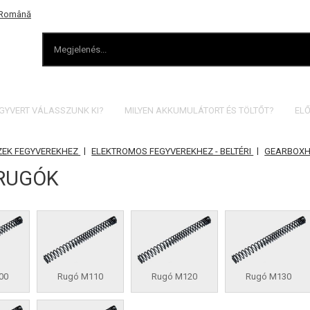
EGYVERT VÁLASSZUNK KI?
MILYEN AKKUMULÁTORT ÉS TÖLTŐT?
ELŐ
|
|
ZEK FEGYVEREKHEZ
ELEKTROMOS FEGYVEREKHEZ - BELTÉRI
GEARBOXH
RUGÓK
00
Rugó M110
Rugó M120
Rugó M130