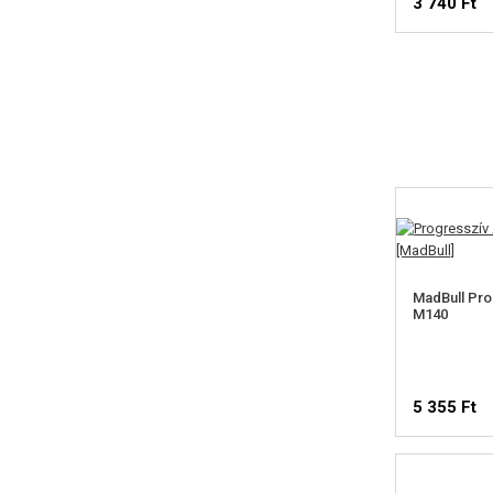
3 740 Ft
MadBull Pro
M140
5 355 Ft