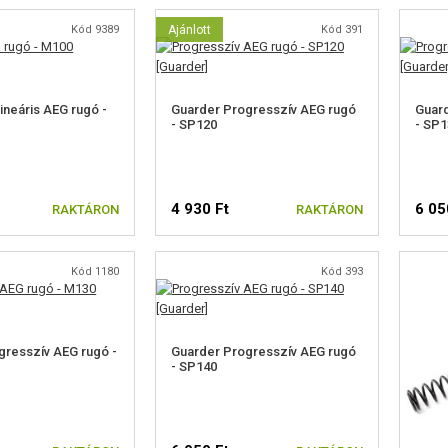
Kód 9389
Ajánlott
Kód 391
ineáris AEG rugó -
Guarder Progresszív AEG rugó
Guard
- SP120
- SP1
4 930 Ft
6 05
RAKTÁRON
RAKTÁRON
Kód 1180
Kód 393
resszív AEG rugó -
Guarder Progresszív AEG rugó
- SP140