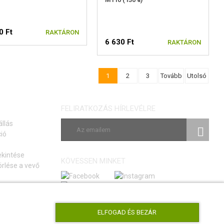
0 Ft
RAKTÁRON
6 630 Ft
RAKTÁRON
1
2
3
Tovább
Utolsó
FELIRATKOZÁS HÍRLEVÉLRE
állás
ió
ekintése
KÖVESSEN MINKET
rlése a vevő
si szerződéstől
tmutató
ELFOGAD ÉS BEZÁR