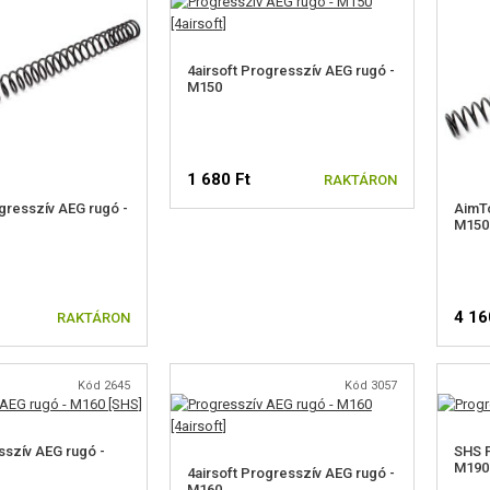
4airsoft Progresszív AEG rugó -
M150
1 680 Ft
RAKTÁRON
resszív AEG rugó -
AimTo
M150
4 16
RAKTÁRON
Kód 2645
Kód 3057
szív AEG rugó -
SHS P
M190
4airsoft Progresszív AEG rugó -
M160