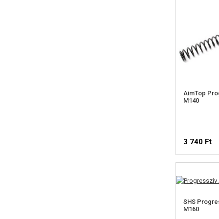
AimTop Prog
M140
3 740 Ft
SHS Progres
M160