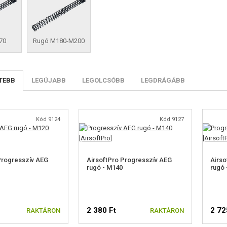
70
Rugó M180-M200
TEBB
LEGÚJABB
LEGOLCSÓBB
LEGDRÁGÁBB
Kód 9124
Kód 9127
Progresszív AEG
AirsoftPro Progresszív AEG
Airso
rugó - M140
rugó 
2 380 Ft
2 72
RAKTÁRON
RAKTÁRON