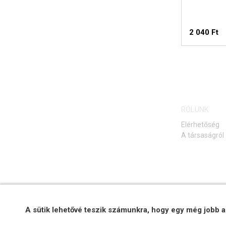
2 040 Ft
RÓLUNK
Elérhetőség
A társaságról
A sütik lehetővé teszik számunkra, hogy egy még jobb a