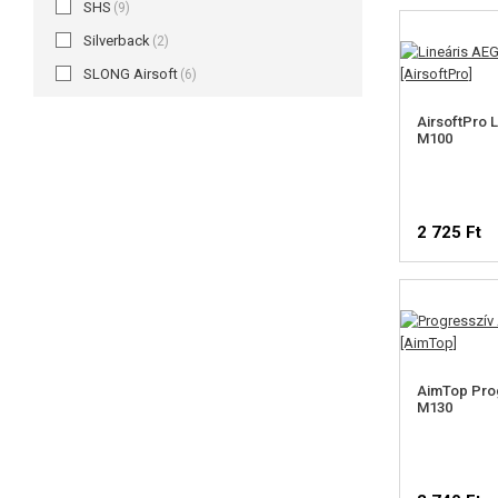
SHS
(9)
Silverback
(2)
SLONG Airsoft
(6)
AirsoftPro L
M100
2 725 Ft
AimTop Prog
M130