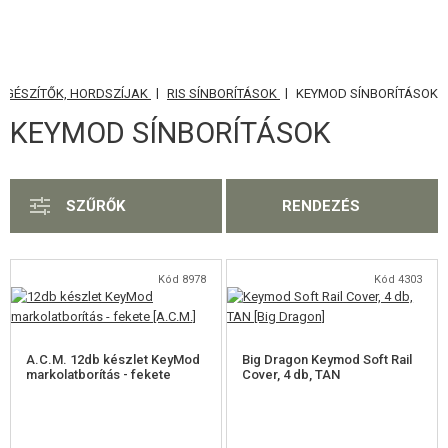
|
|
IEGÉSZÍTŐK, HORDSZÍJAK
RIS SÍNBORÍTÁSOK
KEYMOD SÍNBORÍTÁSOK
KATEGÓRIA
KEYMOD SÍNBORÍTÁSOK
AIRSOFT FEGYVEREK
LÉGFEGYVEREK, CSÚZLIK
SZŰRŐK
RENDEZÉS
GRÁNÁTVETŐK, GRÁNÁTOK
LÖVEDÉK, GÁZ
Kód 8978
Kód 4303
AKKUMULÁTOROK, TÖLTŐK
A.C.M. 12db készlet KeyMod
Big Dragon Keymod Soft Rail
TÁRAK
markolatborítás - fekete
Cover, 4 db, TAN
SZEMÜVEGEK, MASZKOK