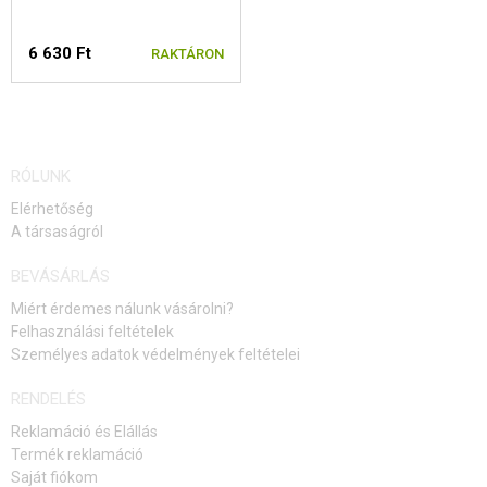
KOLIMÁTOROK, PUSKACSÖVEK, BINOKULÁR
6 630 Ft
RAKTÁRON
TÁRÖSSZEKÖTŐ KLIPSZ
TELESZKÓP TARTOZÉKOK
PEQ DOBOZOK
RÓLUNK
SZÍJAKASZTÓK
Elérhetőség
A társaságról
BIPOD
BEVÁSÁRLÁS
IRÁNYZÉK
Miért érdemes nálunk vásárolni?
Felhasználási feltételek
HORDSZÍJAK
Személyes adatok védelmények feltételei
SZALAGOK, TÖLTÉNY MAKETTEK
RENDELÉS
Reklamáció és Elállás
PÓTALKATRÉSZEK FEGYVEREKHEZ
Termék reklamáció
Saját fiókom
FEGYVER JAVÍTÁS ÉS KARBANTARTÁS