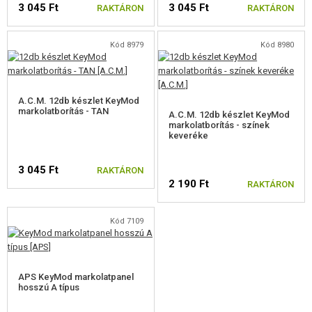
3 045 Ft
3 045 Ft
FELSZERELÉS, EGYENRUHA, TOKOK
RAKTÁRON
RAKTÁRON
ÁLCÁZÁS, FESTÉK, SZALAG
Kód 8979
Kód 8980
RÁDIÓS, FEJHALLGATÓ, KAMERÁK
A.C.M. 12db készlet KeyMod
KIEGÉSZÍTŐK, HORDSZÍJAK
markolatborítás - TAN
A.C.M. 12db készlet KeyMod
markolatborítás - színek
ELŐAGY MARKOLATOK
keveréke
RIS SÍNBORÍTÁSOK
3 045 Ft
RAKTÁRON
2 190 Ft
RAKTÁRON
RIS SÍNBORÍTÁSOK
M-LOK SÍNBORÍTÁSOK
Kód 7109
KEYMOD SÍNBORÍTÁSOK
HANGTOMPÍTÓ, LÁNGREJTŐ, ADAPTER
APS KeyMod markolatpanel
hosszú A típus
LASER, LÁMPÁK