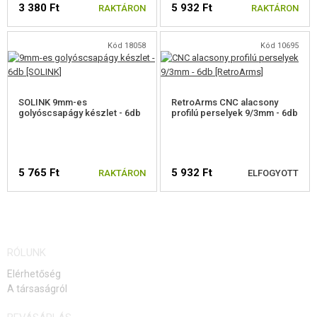
3 380 Ft
5 932 Ft
FELSZERELÉS, EGYENRUHA, TOKOK
RAKTÁRON
RAKTÁRON
ÁLCÁZÁS, FESTÉK, SZALAG
Kód 18058
Kód 10695
RÁDIÓS, FEJHALLGATÓ, KAMERÁK
SOLINK 9mm-es
RetroArms CNC alacsony
KIEGÉSZÍTŐK, HORDSZÍJAK
golyóscsapágy készlet - 6db
profilú perselyek 9/3mm - 6db
PÓTALKATRÉSZEK FEGYVEREKHEZ
ELEKTROMOS FEGYVEREKHEZ - BELTÉRI
5 765 Ft
5 932 Ft
RAKTÁRON
ELFOGYOTT
GEARBOXHÁZAK ÉS BELSŐ RÉSZEK
GEARBOX
ELÉRHETŐSÉGI
TELJES KÉSZLETET AEG
RÓLUNK
FIGYELMEZTETÉS
Elérhetőség
HENGER SZETT
A társaságról
ADOGATÓ LAP