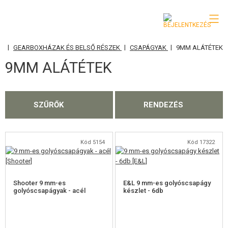
|
|
|
RI
GEARBOXHÁZAK ÉS BELSŐ RÉSZEK
CSAPÁGYAK
9MM ALÁTÉTEK
KATEGÓRIA
9MM ALÁTÉTEK
AIRSOFT FEGYVEREK
LÉGFEGYVEREK, CSÚZLIK
SZŰRŐK
RENDEZÉS
GRÁNÁTVETŐK, GRÁNÁTOK
LÖVEDÉK, GÁZ
Kód 5154
Kód 17322
AKKUMULÁTOROK, TÖLTŐK
Shooter 9 mm-es
E&L 9 mm-es golyóscsapágy
TÁRAK
golyóscsapágyak - acél
készlet - 6db
SZEMÜVEGEK, MASZKOK