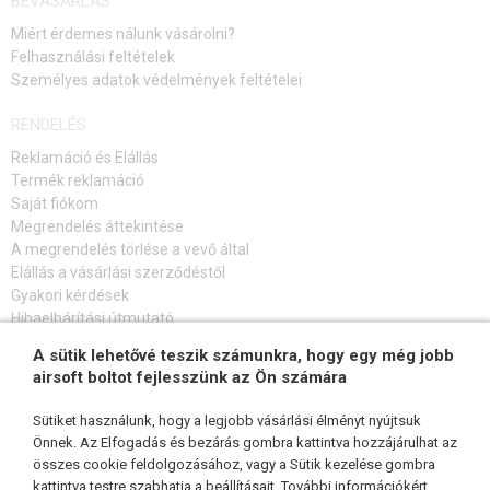
BEVÁSÁRLÁS
FÚVÓKA 'NOZZLE'
Miért érdemes nálunk vásárolni?
Felhasználási feltételek
HENGERFEJEK
Személyes adatok védelmények feltételei
HENGEREK
RENDELÉS
Reklamáció és Elállás
DUGATTYÚFEJEK
Termék reklamáció
Saját fiókom
DUGATTYÚK, DUGATTYÚFOGAK
Megrendelés áttekintése
A megrendelés törlése a vevő által
RUGÓ
Elállás a vásárlási szerződéstől
Gyakori kérdések
CSAPÁGYAZOTT RUGÓVEZETŐ
Hibaelhárítási útmutató
FOGASKEREKEK
A sütik lehetővé teszik számunkra, hogy egy még jobb
FELIRATKOZÁS HÍRLEVÉLRE
airsoft boltot fejlesszünk az Ön számára
HÁTRA MENET RETESZ
Sütiket használunk, hogy a legjobb vásárlási élményt nyújtsuk
LECSAPÓKAR
Önnek. Az Elfogadás és bezárás gombra kattintva hozzájárulhat az
összes cookie feldolgozásához, vagy a Sütik kezelése gombra
KÖVESSEN MINKET
INDÍTÓ ÉRINTKEZŐK
kattintva testre szabhatja a beállításait. További információkért