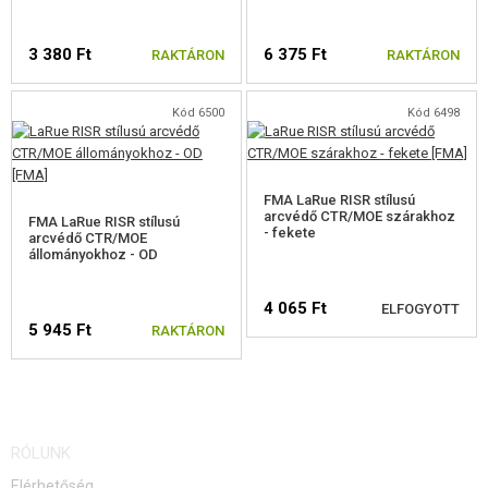
FELSZERELÉS, EGYENRUHA, TOKOK
3 380 Ft
6 375 Ft
RAKTÁRON
RAKTÁRON
ÁLCÁZÁS, FESTÉK, SZALAG
RÁDIÓS, FEJHALLGATÓ, KAMERÁK
Kód 6500
Kód 6498
KIEGÉSZÍTŐK, HORDSZÍJAK
FMA LaRue RISR stílusú
PÓTALKATRÉSZEK FEGYVEREKHEZ
arcvédő CTR/MOE szárakhoz
FMA LaRue RISR stílusú
- fekete
arcvédő CTR/MOE
ELEKTROMOS FEGYVEREKHEZ - BELTÉRI
állományokhoz - OD
ELEKTROMOS FEGYVEREKHEZ - KÜLSŐ
4 065 Ft
ELFOGYOTT
5 945 Ft
RAKTÁRON
M4, M16 ALKATRÉSZEK
ELŐAGYAK A M4, M16-HOZ
ELÉRHETŐSÉGI
M4 TELJES FEGYVER TESTEK
FIGYELMEZTETÉS
RÓLUNK
M4, M16 IRÁNYZÉKOK
Elérhetőség