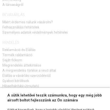
A társaságról
M4, M16 ELŐAGYA ANYA
BEVÁSÁRLÁS
M4, M16 KÜLSŐ FEGYVERCSÖVEK
Miért érdemes nálunk vásárolni?
Felhasználási feltételek
PUSKATUSOK A M4, M16-HOZ
Személyes adatok védelmények feltételei
PUSKAAGYAK, CSÜVEK A M4, M16-HOZ
RENDELÉS
ARCVÉDŐ A M4,M16 FEGYVEREK PUSKATUSÁRA
Reklamáció és Elállás
Termék reklamáció
M4 TELJES, PORVÉDŐ
Saját fiókom
Megrendelés áttekintése
M4,M16 LÖVÉS ÁTKAPCSOLÓ
A megrendelés törlése a vevő által
Elállás a vásárlási szerződéstől
TÁRAKASZTÓ A M4, M16-HOZ
Gyakori kérdések
Hibaelhárítási útmutató
M4 CSAVARRÖGZÍTŐK
A sütik lehetővé teszik számunkra, hogy egy még jobb
FELIRATKOZÁS HÍRLEVÉLRE
ÉKEK, CSAPOK A M4, M16-HOZ
airsoft boltot fejlesszünk az Ön számára
TOVÁBBI ALKATRÉSZEK A M4-HOZ
Sütiket használunk, hogy a legjobb vásárlási élményt nyújtsuk