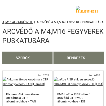
|
M4, M16 ALKATRÉSZEK
ARCVÉDŐ A M4,M16 FEGYVEREK PUSKATUSÁRA
KATEGÓRIA
ARCVÉDŐ A M4,M16 FEGYVEREK
AIRSOFT FEGYVEREK
PUSKATUSÁRA
LÉGFEGYVEREK, CSÚZLIK
GRÁNÁTVETŐK, GRÁNÁTOK
SZŰRŐK
RENDEZÉS
LÖVEDÉK, GÁZ
Kód 2013
Kód 6499
AKKUMULÁTOROK, TÖLTŐK
TÁRAK
Element Akkumulátoros
FMA LaRue RISR stílusú
SZEMÜVEGEK, MASZKOK
orrpárna a CTR
arcvédő CTR/MOE
állományokhoz - TAN
állományokhoz - DE