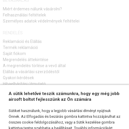
BEVÁSÁRLÁS
Miért érdemes nálunk vásárolni?
HPA
Felhasználási feltételek
Személyes adatok védelmények feltételei
FEGYVER JAVÍTÁS ÉS KARBANTARTÁS
RENDELÉS
ÖNVÉDELMI FELSZERELÉSEK, KÉPZÉS, KÉSEK
Reklamáció és Elállás
Termék reklamáció
CÉLOK, LŐLAP
Saját fiókom
Megrendelés áttekintése
OUTDOOR, BUSHCRAFT
A megrendelés törlése a vevő által
Elállás a vásárlási szerződéstől
ÉLELMISZER
Gyakori kérdések
Hibaelhárítási útmutató
ÉPÍTŐKÉSZLETEK, MODELLEK
A sütik lehetővé teszik számunkra, hogy egy még jobb
FELIRATKOZÁS HÍRLEVÉLRE
airsoft boltot fejlesszünk az Ön számára
REKLÁM TÁRGYAK
Sütiket használunk, hogy a legjobb vásárlási élményt nyújtsuk
SÉRÜLT, HASZNÁLT ÁRUK
Önnek. Az Elfogadás és bezárás gombra kattintva hozzájárulhat az
összes cookie feldolgozásához, vagy a Sütik kezelése gombra
KÖVESSEN MINKET
HÍREK
kattintva testre szabhatja a beállításait. További információkért