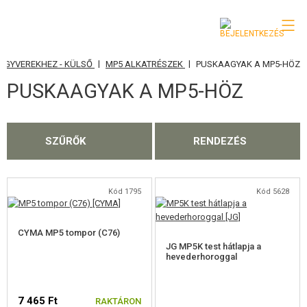
|
|
EGYVEREKHEZ - KÜLSŐ
MP5 ALKATRÉSZEK
PUSKAAGYAK A MP5-HÖZ
KATEGÓRIA
PUSKAAGYAK A MP5-HÖZ
AIRSOFT FEGYVEREK
LÉGFEGYVEREK, CSÚZLIK
SZŰRŐK
RENDEZÉS
GRÁNÁTVETŐK, GRÁNÁTOK
LÖVEDÉK, GÁZ
Kód 1795
Kód 5628
AKKUMULÁTOROK, TÖLTŐK
CYMA MP5 tompor (C76)
JG MP5K test hátlapja a
TÁRAK
hevederhoroggal
SZEMÜVEGEK, MASZKOK
7 465 Ft
RAKTÁRON