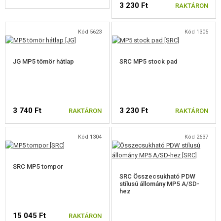
3 230 Ft
FELSZERELÉS, EGYENRUHA, TOKOK
RAKTÁRON
ÁLCÁZÁS, FESTÉK, SZALAG
Kód 5623
Kód 1305
RÁDIÓS, FEJHALLGATÓ, KAMERÁK
JG MP5 tömör hátlap
SRC MP5 stock pad
KIEGÉSZÍTŐK, HORDSZÍJAK
PÓTALKATRÉSZEK FEGYVEREKHEZ
3 740 Ft
3 230 Ft
RAKTÁRON
RAKTÁRON
ELEKTROMOS FEGYVEREKHEZ - BELTÉRI
ELEKTROMOS FEGYVEREKHEZ - KÜLSŐ
Kód 1304
Kód 2637
M4, M16 ALKATRÉSZEK
SRC MP5 tompor
AK ALKATRÉSZEK
SRC Összecsukható PDW
stílusú állomány MP5 A/SD-
hez
G36 ALKATRÉSZEK
15 045 Ft
SCAR, MASADA ALKATRÉSZEK
RAKTÁRON