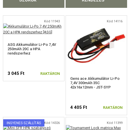
SZŰRŐK
RENDEZÉS
FELSZERELÉS, EGYENRUHA, TOKOK
ÁLCÁZÁS, FESTÉK, SZALAG
Kód 11943
Kód 14116
RÁDIÓS, FEJHALLGATÓ, KAMERÁK
KIEGÉSZÍTŐK, HORDSZÍJAK
ASG Akkumulátor Li-Po 7,4V
250mAh 20C a HPA
rendszerhez
PÓTALKATRÉSZEK FEGYVEREKHEZ
ELEKTROMOS FEGYVEREKHEZ - BELTÉRI
3 045 Ft
RAKTÁRON
Gens ace Akkumulátor Li-Po
ELEKTROMOS FEGYVEREKHEZ - KÜLSŐ
7,4V 300mAh 35C
42x16x12mm - JST-SYP
A MESTERLÖVÉSZ PUSKÁNAK RÉSZEI
GÁZFEGYVEREK ALKATRÉSZEI
4 405 Ft
RAKTÁRON
HPA
INGYENES SZÁLLÍTÁS
Kód 14326
Kód 11399
HPA ÁTALAKÍTÓ KÉSZLETEK