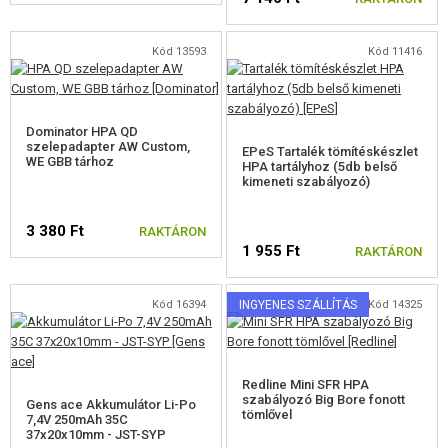
Kód 13593
Kód 11416
Dominator HPA QD
szelepadapter AW Custom,
EPeS Tartalék tömítéskészlet
WE GBB tárhoz
HPA tartályhoz (5db belső
kimeneti szabályozó)
3 380 Ft
RAKTÁRON
1 955 Ft
RAKTÁRON
Kód 16394
INGYENES SZÁLLÍTÁS
Kód 14325
Redline Mini SFR HPA
szabályozó Big Bore fonott
Gens ace Akkumulátor Li-Po
tömlővel
7,4V 250mAh 35C
37x20x10mm - JST-SYP