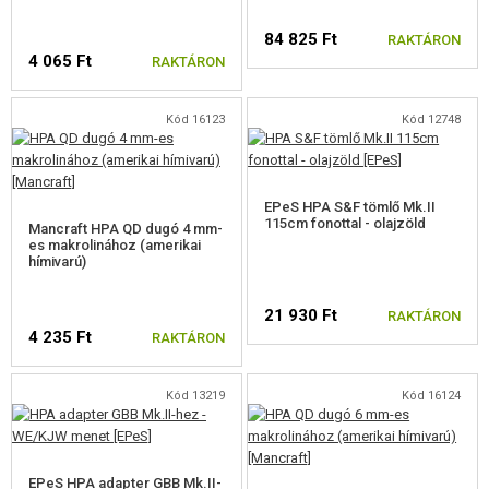
84 825 Ft
RAKTÁRON
4 065 Ft
RAKTÁRON
Kód 16123
Kód 12748
EPeS HPA S&F tömlő Mk.II
115cm fonottal - olajzöld
Mancraft HPA QD dugó 4 mm-
es makrolinához (amerikai
hímivarú)
21 930 Ft
RAKTÁRON
4 235 Ft
RAKTÁRON
Kód 13219
Kód 16124
EPeS HPA adapter GBB Mk.II-