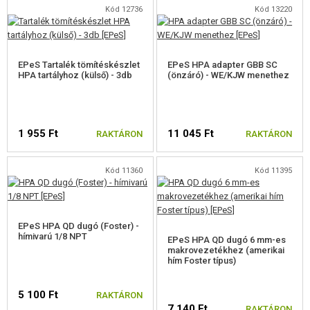
ÉPÍTŐKÉSZLETEK, MODELLEK
Kód 12736
Kód 13220
REKLÁM TÁRGYAK
EPeS Tartalék tömítéskészlet
EPeS HPA adapter GBB SC
SÉRÜLT, HASZNÁLT ÁRUK
HPA tartályhoz (külső) - 3db
(önzáró) - WE/KJW menethez
HÍREK
1 955 Ft
11 045 Ft
RAKTÁRON
RAKTÁRON
KEDVEZMÉNYEK
Kód 11360
Kód 11395
ELÉRHETŐSÉG
EPeS HPA QD dugó (Foster) -
hímivarú 1/8 NPT
EPeS HPA QD dugó 6 mm-es
makrovezetékhez (amerikai
hím Foster típus)
5 100 Ft
RAKTÁRON
7 140 Ft
RAKTÁRON