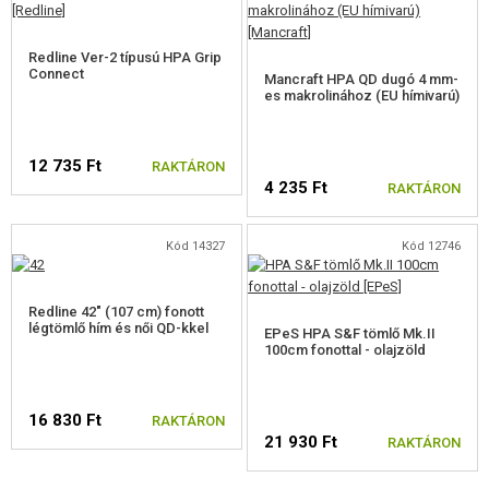
Redline Ver-2 típusú HPA Grip
Connect
Mancraft HPA QD dugó 4 mm-
es makrolinához (EU hímivarú)
12 735 Ft
RAKTÁRON
4 235 Ft
RAKTÁRON
Kód 14327
Kód 12746
Redline 42" (107 cm) fonott
légtömlő hím és női QD-kkel
EPeS HPA S&F tömlő Mk.II
100cm fonottal - olajzöld
16 830 Ft
RAKTÁRON
21 930 Ft
RAKTÁRON