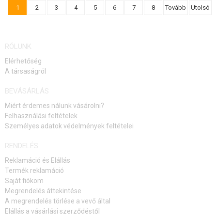
1
2
3
4
5
6
7
8
Tovább
Utolsó
RÓLUNK
Elérhetőség
A társaságról
BEVÁSÁRLÁS
Miért érdemes nálunk vásárolni?
Felhasználási feltételek
Személyes adatok védelmények feltételei
RENDELÉS
Reklamáció és Elállás
Termék reklamáció
Saját fiókom
Megrendelés áttekintése
A megrendelés törlése a vevő által
Elállás a vásárlási szerződéstől