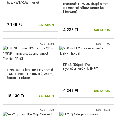
hez - WE/KJW menet
Mancraft HPA QD dugó 6 mm-
es makrolinához (amerikai
hímivarú)
7 140 Ft
RAKTÁRON
4 235 Ft
RAKTÁRON
Kód 15334
Kód 11402
EPeS 250psi HPA
nyomásmérő - 1/8NPT
EPeS USL SlimLine HPA tömlő
- QD + 1/8NPT hímivarú, 25cm,
fonott - Fekete
4 245 Ft
RAKTÁRON
15 130 Ft
RAKTÁRON
Kód 14328
Kód 15035