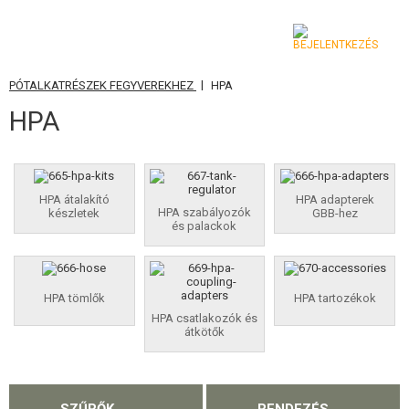
|
PÓTALKATRÉSZEK FEGYVEREKHEZ
HPA
KATEGÓRIA
HPA
AIRSOFT FEGYVEREK
LÉGFEGYVEREK, CSÚZLIK
HPA átalakító
HPA adapterek
HPA szabályozók
készletek
GBB-hez
GRÁNÁTVETŐK, GRÁNÁTOK
és palackok
LÖVEDÉK, GÁZ
AKKUMULÁTOROK, TÖLTŐK
HPA tömlők
HPA tartozékok
HPA csatlakozók és
átkötők
TÁRAK
SZEMÜVEGEK, MASZKOK