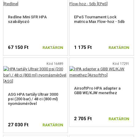
HPA SZABÁLYOZÓK ÉS PALACKOK
Redline Mini SFR HPA
EPeS Tournament Lock
szabályozó
HPA ADAPTEREK GBB-HEZ
matrica Max Flow-hoz - 5db
HPA TÖMLŐK
HPA CSATLAKOZÓK ÉS ÁTKÖTŐK
67 150 Ft
1 175 Ft
RAKTÁRON
RAKTÁRON
HPA TARTOZÉKOK
Kód 16489
Kód 17291
FEGYVER JAVÍTÁS ÉS KARBANTARTÁS
ÖNVÉDELMI FELSZERELÉSEK, KÉPZÉS, KÉSEK
AirsoftPro HPA adapter a
GBB WE/KJW menethez
ASG HPA tartály Ultrair 3000
psi (200 bar) / 48 ci (800 ml)
CÉLOK, LŐLAP
nyomásmérővel
OUTDOOR, BUSHCRAFT
2 705 Ft
RAKTÁRON
27 030 Ft
RAKTÁRON
ÉLELMISZER