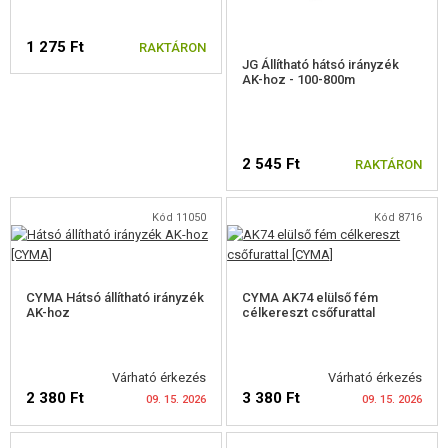
PÓTALKATRÉSZEK FEGYVEREKHEZ
1 275 Ft
RAKTÁRON
JG Állítható hátsó irányzék
FEGYVER JAVÍTÁS ÉS KARBANTARTÁS
AK-hoz - 100-800m
ÖNVÉDELMI FELSZERELÉSEK, KÉPZÉS, KÉSEK
2 545 Ft
RAKTÁRON
CÉLOK, LŐLAP
OUTDOOR, BUSHCRAFT
Kód 11050
Kód 8716
ÉLELMISZER
CYMA Hátsó állítható irányzék
CYMA AK74 elülső fém
ÉPÍTŐKÉSZLETEK, MODELLEK
AK-hoz
célkereszt csőfurattal
REKLÁM TÁRGYAK
Várható érkezés
Várható érkezés
SÉRÜLT, HASZNÁLT ÁRUK
2 380 Ft
3 380 Ft
09. 15. 2026
09. 15. 2026
HÍREK