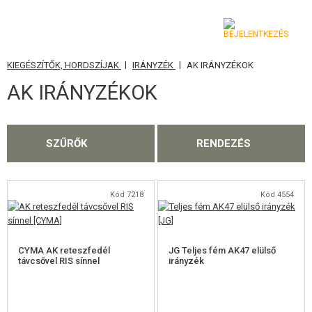
|
|
KIEGÉSZÍTŐK, HORDSZÍJAK
IRÁNYZÉK
AK IRÁNYZÉKOK
KATEGÓRIA
AK IRÁNYZÉKOK
AIRSOFT FEGYVEREK
LÉGFEGYVEREK, CSÚZLIK
SZŰRŐK
RENDEZÉS
GRÁNÁTVETŐK, GRÁNÁTOK
LÖVEDÉK, GÁZ
Kód 7218
Kód 4554
AKKUMULÁTOROK, TÖLTŐK
CYMA AK reteszfedél
JG Teljes fém AK47 elülső
TÁRAK
távcsővel RIS sínnel
irányzék
SZEMÜVEGEK, MASZKOK