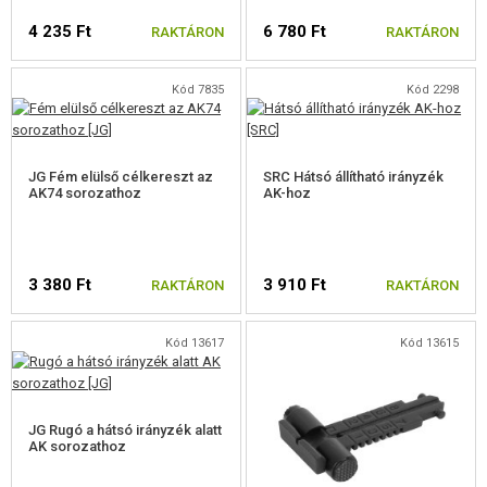
PEQ DOBOZOK
4 235 Ft
6 780 Ft
RAKTÁRON
RAKTÁRON
SZÍJAKASZTÓK
Kód 7835
Kód 2298
BIPOD
IRÁNYZÉK
JG Fém elülső célkereszt az
SRC Hátsó állítható irányzék
AK74 sorozathoz
AK-hoz
RIS IRÁNYZÉK
M4, M16 IRÁNYZÉKOK
3 380 Ft
3 910 Ft
RAKTÁRON
RAKTÁRON
AK IRÁNYZÉKOK
EGYÉB IRÁNYZÉK
Kód 13617
Kód 13615
IRÁNYKERESŐ KIEGÉSZÍTŐK
HORDSZÍJAK
JG Rugó a hátsó irányzék alatt
AK sorozathoz
SZALAGOK, TÖLTÉNY MAKETTEK