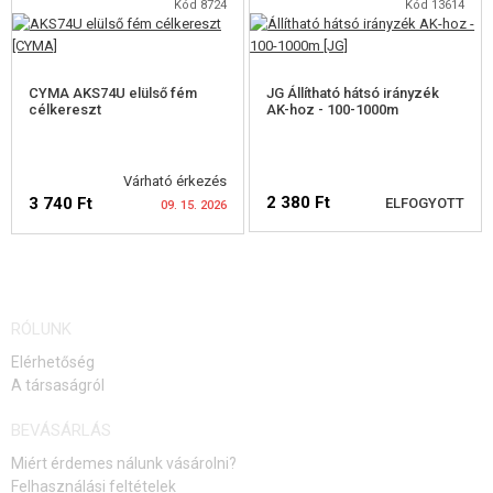
Kód 8724
Kód 13614
KEDVEZMÉNYEK
ELÉRHETŐSÉGI
ELÉRHETŐSÉGI
FIGYELMEZTETÉS
FIGYELMEZTETÉS
CYMA AKS74U elülső fém
JG Állítható hátsó irányzék
ELÉRHETŐSÉG
célkereszt
AK-hoz - 100-1000m
Várható érkezés
2 380 Ft
3 740 Ft
ELFOGYOTT
09. 15. 2026
ELÉRHETŐSÉGI
ELÉRHETŐSÉGI
RÓLUNK
FIGYELMEZTETÉS
FIGYELMEZTETÉS
Elérhetőség
A társaságról
BEVÁSÁRLÁS
Miért érdemes nálunk vásárolni?
Felhasználási feltételek