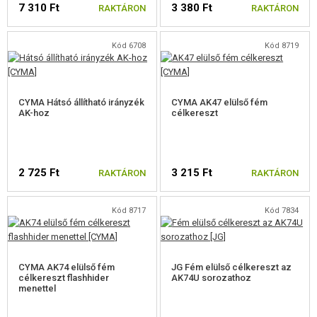
7 310 Ft
3 380 Ft
FELSZERELÉS, EGYENRUHA, TOKOK
RAKTÁRON
RAKTÁRON
ÁLCÁZÁS, FESTÉK, SZALAG
Kód 6708
Kód 8719
RÁDIÓS, FEJHALLGATÓ, KAMERÁK
CYMA Hátsó állítható irányzék
CYMA AK47 elülső fém
KIEGÉSZÍTŐK, HORDSZÍJAK
AK-hoz
célkereszt
ELŐAGY MARKOLATOK
RIS SÍNBORÍTÁSOK
2 725 Ft
3 215 Ft
RAKTÁRON
RAKTÁRON
HANGTOMPÍTÓ, LÁNGREJTŐ, ADAPTER
Kód 8717
Kód 7834
LASER, LÁMPÁK
KOLIMÁTOROK, PUSKACSÖVEK, BINOKULÁR
CYMA AK74 elülső fém
JG Fém elülső célkereszt az
célkereszt flashhider
TÁRÖSSZEKÖTŐ KLIPSZ
AK74U sorozathoz
menettel
TELESZKÓP TARTOZÉKOK