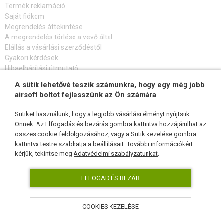
OUTDOOR, BUSHCRAFT
Termék reklamáció
Saját fiókom
ÉLELMISZER
Megrendelés áttekintése
A megrendelés törlése a vevő által
Elállás a vásárlási szerződéstől
ÉPÍTŐKÉSZLETEK, MODELLEK
Gyakori kérdések
Hibaelhárítási útmutató
REKLÁM TÁRGYAK
A sütik lehetővé teszik számunkra, hogy egy még jobb
FELIRATKOZÁS HÍRLEVÉLRE
SÉRÜLT, HASZNÁLT ÁRUK
airsoft boltot fejlesszünk az Ön számára
Sütiket használunk, hogy a legjobb vásárlási élményt nyújtsuk
HÍREK
Önnek. Az Elfogadás és bezárás gombra kattintva hozzájárulhat az
összes cookie feldolgozásához, vagy a Sütik kezelése gombra
KÖVESSEN MINKET
KEDVEZMÉNYEK
kattintva testre szabhatja a beállításait. További információkért
kérjük, tekintse meg
Adatvédelmi szabályzatunkat
.
ELÉRHETŐSÉG
ELFOGAD ÉS BEZÁR
COOKIES KEZELÉSE
AirsoftPro.hu © 2026