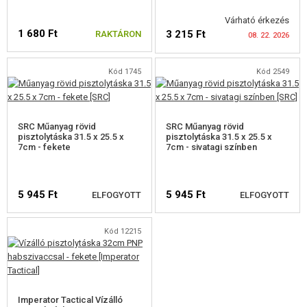
HÁTIZSÁKOK
Várható érkezés
1 680 Ft
3 215 Ft
RAKTÁRON
08. 22. 2026
KESZTYŰ
ÖVEK
Kód 1745
Kód 2549
PROTEKTOROK
ELÉRHETŐSÉGI
FIGYELMEZTETÉS
MOLLE PLATFORMOK
SRC Műanyag rövid
SRC Műanyag rövid
pisztolytáska 31.5 x 25.5 x
pisztolytáska 31.5 x 25.5 x
7cm - fekete
7cm - sivatagi színben
ZSEBEK, TÁSKÁK, TOKOK
BAKANCS, CIPŐ, IMPREGNÁLÁS
5 945 Ft
5 945 Ft
ELFOGYOTT
ELFOGYOTT
ELSŐSEGÉLYNYÚJTÁS
Kód 12215
KITŰZŐK
ELÉRHETŐSÉGI
ELÉRHETŐSÉGI
KULCSTARTÓK
FIGYELMEZTETÉS
FIGYELMEZTETÉS
VILÁGÍTÓ RÚD
Imperator Tactical Vízálló