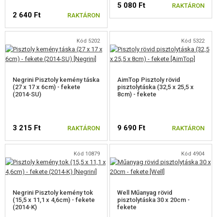
5 080 Ft
FELSZERELÉS, EGYENRUHA, TOKOK
RAKTÁRON
2 640 Ft
RAKTÁRON
FEGYVER TOKOK
Kód 5202
Kód 5322
PISZTOLYTOKOK ÉS PISZTOLYTÁSKÁK
TOKOK HOSSZÚ FEGYVEREKHEZ
Negrini Pisztoly kemény táska
AimTop Pisztoly rövid
FEGYVERKOFFEREK
(27 x 17 x 6cm) - fekete
pisztolytáska (32,5 x 25,5 x
(2014-SU)
8cm) - fekete
PISZTOLYKOFFEREK
FEGYVERKOFFEREK HOSSZÚ FEGYVEREKHEZ
3 215 Ft
9 690 Ft
RAKTÁRON
RAKTÁRON
SISAKOK, FEJVÉDŐK
Kód 10879
Kód 4904
EGYENRUHÁK, PÓLÓK, NADRÁGOK
GYEREK FELSZERELÉS
Negrini Pisztoly kemény tok
Well Műanyag rövid
(15,5 x 11,1 x 4,6cm) - fekete
pisztolytáska 30 x 20cm -
MELLÉNYEK
(2014-K)
fekete