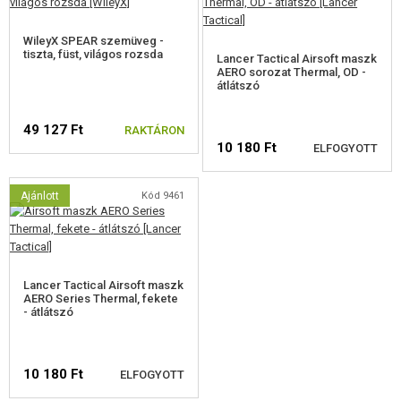
WileyX SPEAR szemüveg -
tiszta, füst, világos rozsda
Lancer Tactical Airsoft maszk
AERO sorozat Thermal, OD -
átlátszó
49 127 Ft
RAKTÁRON
10 180 Ft
ELFOGYOTT
Ajánlott
Kód 9461
ELÉRHETŐSÉGI
FIGYELMEZTETÉS
Lancer Tactical Airsoft maszk
AERO Series Thermal, fekete
- átlátszó
10 180 Ft
ELFOGYOTT