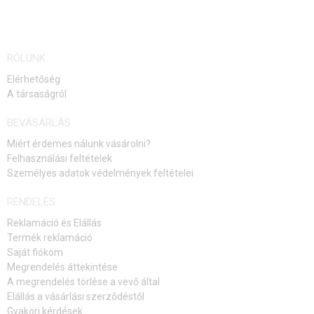
ELÉRHETŐSÉGI
RÓLUNK
FIGYELMEZTETÉS
Elérhetőség
A társaságról
BEVÁSÁRLÁS
Miért érdemes nálunk vásárolni?
Felhasználási feltételek
Személyes adatok védelmények feltételei
RENDELÉS
Reklamáció és Elállás
Termék reklamáció
Saját fiókom
Megrendelés áttekintése
A megrendelés törlése a vevő által
Elállás a vásárlási szerződéstől
Gyakori kérdések