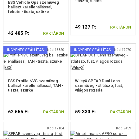
- tiszta, füstös
ESS Vehicle Ops szemüveg
ballisztikai ellenállással,
fekete - tiszta, szürke
49 127 Ft
RAKTÁRON
42 485 Ft
RAKTÁRON
INGYENES SZÁLLÍTÁS
Kód 13320
INGYENES SZÁLLÍTÁS
Kód 17070
ESS Profile NVG szemüveg
WileyX SPEAR Dual Lens
ballisztikai ellenállással, TAN -
szemüveg - átlátszó, füst,
tiszta, szürke
világos rozsda
62 555 Ft
59 330 Ft
RAKTÁRON
RAKTÁRON
Kód 17104
Kód 9459