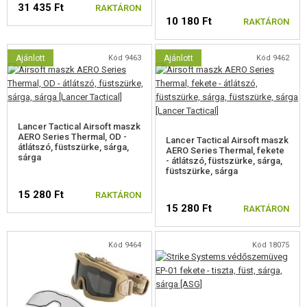
SZEMÜVEG
31 435 Ft
RAKTÁRON
10 180 Ft
RAKTÁRON
VÉDŐSZEMÜVEGEK
Ajánlott
Kód 9463
Ajánlott
Kód 9462
TAKTIKAI SZEMÜVEGEK
MASZKOK
SZEMÜVEG KIEGÉSZÍTŐK
Lancer Tactical Airsoft maszk
AERO Series Thermal, OD -
Lancer Tactical Airsoft maszk
FELSZERELÉS, EGYENRUHA, TOKOK
átlátszó, füstszürke, sárga,
AERO Series Thermal, fekete
sárga
- átlátszó, füstszürke, sárga,
füstszürke, sárga
ÁLCÁZÁS, FESTÉK, SZALAG
15 280 Ft
RAKTÁRON
15 280 Ft
RÁDIÓS, FEJHALLGATÓ, KAMERÁK
RAKTÁRON
KIEGÉSZÍTŐK, HORDSZÍJAK
Kód 9464
Kód 18075
PÓTALKATRÉSZEK FEGYVEREKHEZ
FEGYVER JAVÍTÁS ÉS KARBANTARTÁS