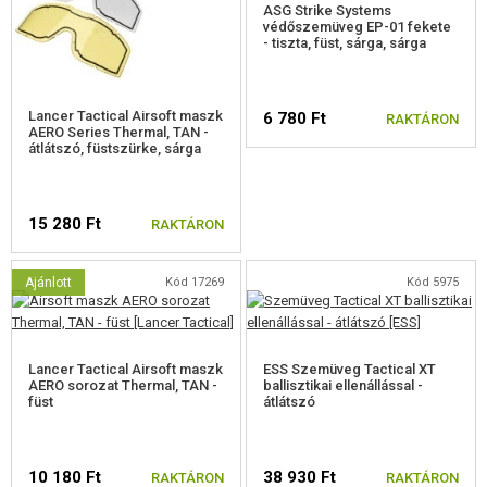
ASG Strike Systems
védőszemüveg EP-01 fekete
ÖNVÉDELMI FELSZERELÉSEK, KÉPZÉS, KÉSEK
- tiszta, füst, sárga, sárga
CÉLOK, LŐLAP
Lancer Tactical Airsoft maszk
6 780 Ft
RAKTÁRON
AERO Series Thermal, TAN -
OUTDOOR, BUSHCRAFT
átlátszó, füstszürke, sárga
ÉLELMISZER
15 280 Ft
RAKTÁRON
ÉPÍTŐKÉSZLETEK, MODELLEK
REKLÁM TÁRGYAK
Ajánlott
Kód 17269
Kód 5975
SÉRÜLT, HASZNÁLT ÁRUK
Lancer Tactical Airsoft maszk
ESS Szemüveg Tactical XT
HÍREK
AERO sorozat Thermal, TAN -
ballisztikai ellenállással -
füst
átlátszó
KEDVEZMÉNYEK
10 180 Ft
38 930 Ft
RAKTÁRON
RAKTÁRON