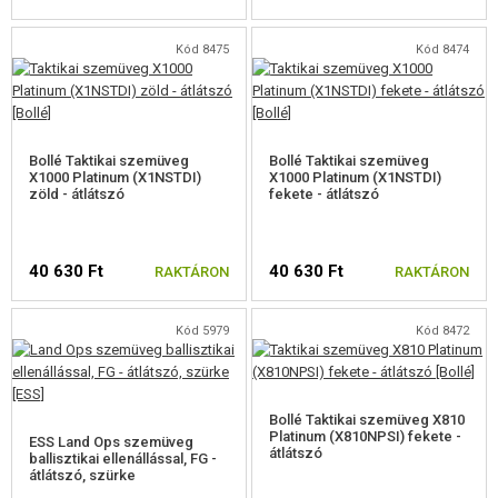
ELÉRHETŐSÉG
Kód 8475
Kód 8474
Bollé Taktikai szemüveg
Bollé Taktikai szemüveg
X1000 Platinum (X1NSTDI)
X1000 Platinum (X1NSTDI)
zöld - átlátszó
fekete - átlátszó
40 630 Ft
40 630 Ft
RAKTÁRON
RAKTÁRON
Kód 5979
Kód 8472
Bollé Taktikai szemüveg X810
Platinum (X810NPSI) fekete -
ESS Land Ops szemüveg
átlátszó
ballisztikai ellenállással, FG -
átlátszó, szürke