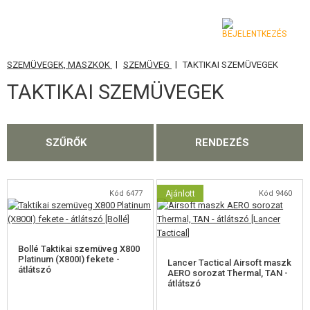
|
|
SZEMÜVEGEK, MASZKOK
SZEMÜVEG
TAKTIKAI SZEMÜVEGEK
KATEGÓRIA
TAKTIKAI SZEMÜVEGEK
AIRSOFT FEGYVEREK
LÉGFEGYVEREK, CSÚZLIK
SZŰRŐK
RENDEZÉS
GRÁNÁTVETŐK, GRÁNÁTOK
LÖVEDÉK, GÁZ
Kód 6477
Ajánlott
Kód 9460
AKKUMULÁTOROK, TÖLTŐK
Bollé Taktikai szemüveg X800
TÁRAK
Platinum (X800I) fekete -
Lancer Tactical Airsoft maszk
átlátszó
AERO sorozat Thermal, TAN -
átlátszó
SZEMÜVEGEK, MASZKOK