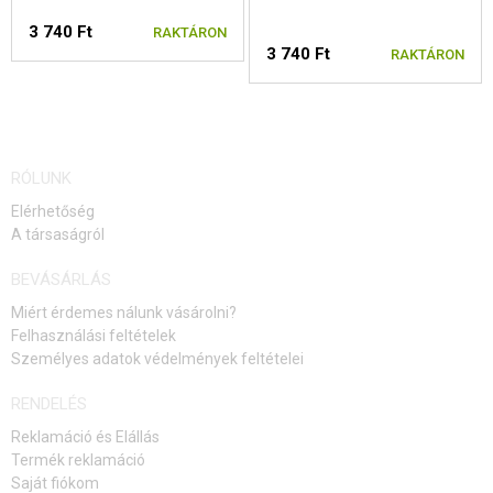
KIEGÉSZÍTŐK, HORDSZÍJAK
3 740 Ft
RAKTÁRON
3 740 Ft
RAKTÁRON
PÓTALKATRÉSZEK FEGYVEREKHEZ
FEGYVER JAVÍTÁS ÉS KARBANTARTÁS
ÖNVÉDELMI FELSZERELÉSEK, KÉPZÉS, KÉSEK
RÓLUNK
Elérhetőség
CÉLOK, LŐLAP
A társaságról
OUTDOOR, BUSHCRAFT
BEVÁSÁRLÁS
Miért érdemes nálunk vásárolni?
ÉLELMISZER
Felhasználási feltételek
Személyes adatok védelmények feltételei
ÉPÍTŐKÉSZLETEK, MODELLEK
RENDELÉS
REKLÁM TÁRGYAK
Reklamáció és Elállás
Termék reklamáció
SÉRÜLT, HASZNÁLT ÁRUK
Saját fiókom