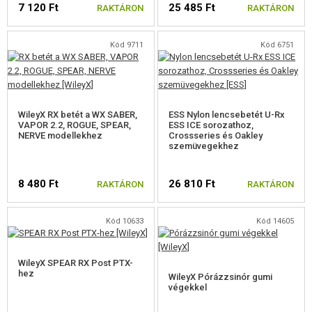
SZEMÜVEG
7 120 Ft
25 485 Ft
RAKTÁRON
RAKTÁRON
MASZKOK
Kód 9711
Kód 6751
SZEMÜVEG KIEGÉSZÍTŐK
LENCSE
WileyX RX betét a WX SABER,
ESS Nylon lencsebetét U-Rx
CSERÉLHETŐ LENCSÉK
VAPOR 2.2, ROGUE, SPEAR,
ESS ICE sorozathoz,
NERVE modellekhez
Crossseries és Oakley
szemüvegekhez
ORR TAPPANCS, KERETEK
SZEMÜVEGTISZTÍTÓK
8 480 Ft
26 810 Ft
RAKTÁRON
RAKTÁRON
TÁROLÓK, TÁSKÁK
Kód 10633
Kód 14605
FELSZERELÉS, EGYENRUHA, TOKOK
WileyX SPEAR RX Post PTX-
ÁLCÁZÁS, FESTÉK, SZALAG
hez
WileyX Pórázzsinór gumi
végekkel
RÁDIÓS, FEJHALLGATÓ, KAMERÁK