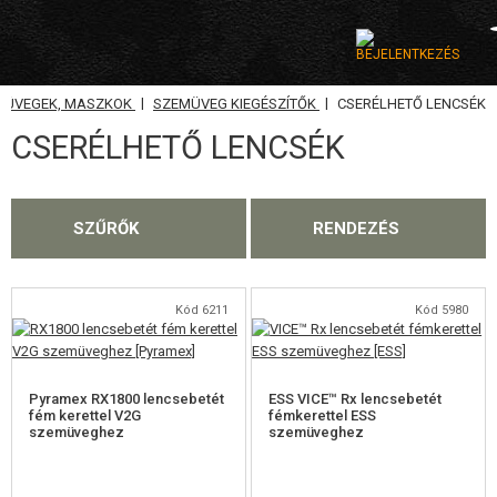
|
|
MÜVEGEK, MASZKOK
SZEMÜVEG KIEGÉSZÍTŐK
CSERÉLHETŐ LENCSÉK
KATEGÓRIA
CSERÉLHETŐ LENCSÉK
AIRSOFT FEGYVEREK
LÉGFEGYVEREK, CSÚZLIK
SZŰRŐK
RENDEZÉS
GRÁNÁTVETŐK, GRÁNÁTOK
LÖVEDÉK, GÁZ
Kód 6211
Kód 5980
AKKUMULÁTOROK, TÖLTŐK
Pyramex RX1800 lencsebetét
ESS VICE™ Rx lencsebetét
TÁRAK
fém kerettel V2G
fémkerettel ESS
szemüveghez
szemüveghez
SZEMÜVEGEK, MASZKOK