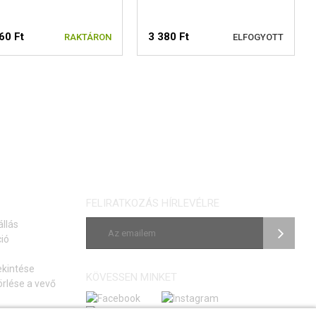
60 Ft
3 380 Ft
RAKTÁRON
ELFOGYOTT
ÁLASSZON MÉRETET
ELÉRHETŐSÉGI
FIGYELMEZTETÉS
FELIRATKOZÁS HÍRLEVÉLRE
állás
ió
ekintése
KÖVESSEN MINKET
rlése a vevő
si szerződéstől