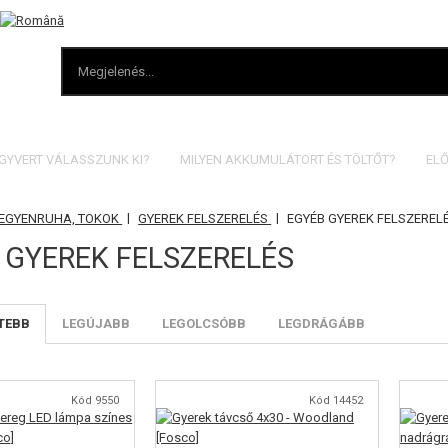
EGYVERT VÁLASSZUNK KI?
MILYEN AKKUMULÁTORT ÉS TÖLTŐT?
ELŐ
|
|
 EGYENRUHA, TOKOK
GYEREK FELSZERELÉS
EGYÉB GYEREK FELSZEREL
 GYEREK FELSZERELÉS
TEBB
LEGÚJABB
LEGOLCSÓBB
LEGDRÁGÁBB
Kód 9550
Kód 14452