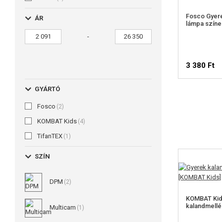
Fosco Gyer
ÁR
lámpa színe
-
3 380 Ft
GYÁRTÓ
Fosco
(2)
KOMBAT Kids
(4)
TifanTEX
(1)
SZÍN
DPM
(2)
KOMBAT Kid
kalandmellé
Multicam
(1)