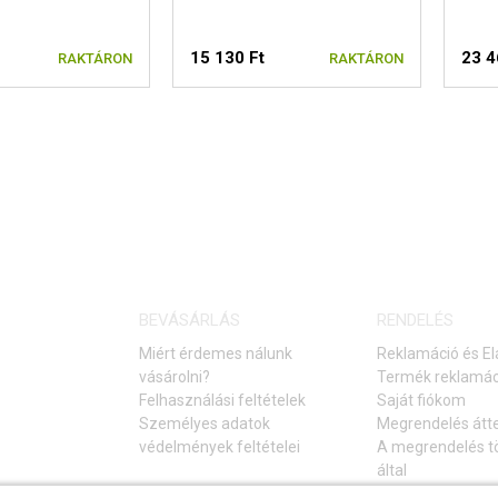
15 130 Ft
23 4
RAKTÁRON
RAKTÁRON
V
BEVÁSÁRLÁS
RENDELÉS
Miért érdemes nálunk
Reklamáció és El
vásárolni?
Termék reklamác
Felhasználási feltételek
Saját fiókom
Személyes adatok
Megrendelés átt
védelmények feltételei
A megrendelés tö
által
Elállás a vásárlá