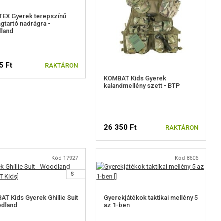
TEX Gyerek terepszínű
gtartó nadrágra -
land
5 Ft
RAKTÁRON
KOMBAT Kids Gyerek
kalandmellény szett - BTP
26 350 Ft
RAKTÁRON
Kód 17927
Kód 8606
S
T Kids Gyerek Ghillie Suit
Gyerekjátékok taktikai mellény 5
odland
az 1-ben