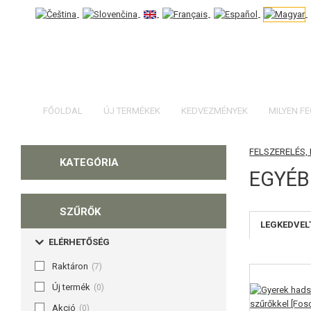
FŐOLDAL
ÚJ TERMÉKEK
KEDVEZMÉNYEK
MILYEN F
FELSZERELÉS,
KATEGÓRIA
EGYÉB
SZŰRŐK
LEGKEDVEL
ELÉRHETŐSÉG
Raktáron
(7)
Új termék
(0)
Akció
(0)