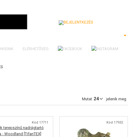
Bejelentkezés
NYEINK
ELÉRHETŐSÉG
ÉS
Mutat
jelenik meg
Kód 17711
Kód 17932