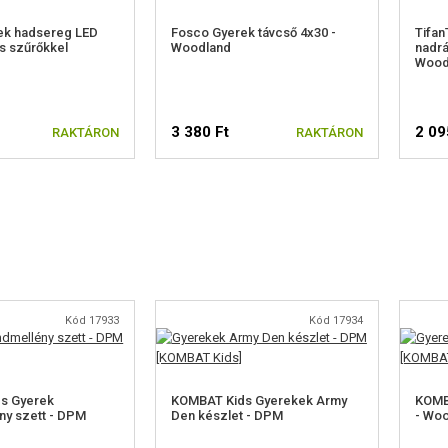
ek hadsereg LED
Fosco Gyerek távcső 4x30 -
Tifan
s szűrőkkel
Woodland
nadrá
Wood
3 380 Ft
2 09
RAKTÁRON
RAKTÁRON
Kód 17933
Kód 17934
s Gyerek
KOMBAT Kids Gyerekek Army
KOMBA
ny szett - DPM
Den készlet - DPM
- Wo