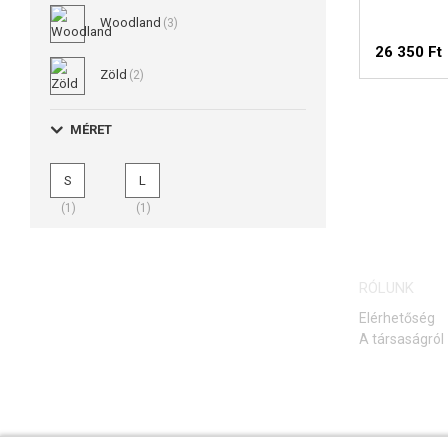
Woodland
(3)
26 350 Ft
Zöld
(2)
MÉRET
S
L
(1)
(1)
RÓLUNK
Elérhetőség
A társaságról