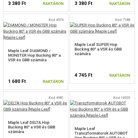
3 380 Ft
3 380 Ft
FELSZERELÉS, EGYENRUHA, TOKOK
RAKTÁRON
RAKTÁRON
ÁLCÁZÁS, FESTÉK, SZALAG
Kód 4974
Kód 7188
RÁDIÓS, FEJHALLGATÓ, KAMERÁK
Maple Leaf SUPER Hop
KIEGÉSZÍTŐK, HORDSZÍJAK
Bucking 80° a VSR és GBB
Maple Leaf DIAMOND /
számára
MONSTER Hop Bucking 80° a
PÓTALKATRÉSZEK FEGYVEREKHEZ
VSR és GBB számára
ELEKTROMOS FEGYVEREKHEZ - BELTÉRI
4 745 Ft
RAKTÁRON
1 680 Ft
RAKTÁRON
ELEKTROMOS FEGYVEREKHEZ - KÜLSŐ
A MESTERLÖVÉSZ PUSKÁNAK RÉSZEI
Kód 4981
Kód 10925
GÁZFEGYVEREK ALKATRÉSZEI
GLOCK ALKATRÉSZEK, 1799
Maple Leaf DELTA Hop
Bucking 80° a VSR és GBB
Maple Leaf
számára
Transzformátorok AUTOBOT
AAP-01 ALKATRÉSZEK
Hop Bucking 80° a VSR és a