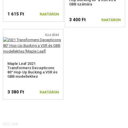
GBB számára
HICAPA, 1911 ALKATRÉSZEK
1 615 Ft
RAKTÁRON
3 400 Ft
RAKTÁRON
A TM HICAPA-HOZ
M92, M9 ALKATRÉSZEK
Kód 8244
A M&P,XDM-HEZ
SIG ALKATRÉSZEK
Maple Leaf 2021
A CZ-HOZ
Transformers Decepticons
80° Hop-Up Bucking a VSR és
GBB modellekhez
APS ACP601 ALKATRÉSZEK
WE M4/M16, HK416 ALKATRÉSZEK
3 380 Ft
RAKTÁRON
AK ALKATRÉSZEK
A KAC PDW-HEZ
RÓLUNK
A SCAR, MASADA-HOZ