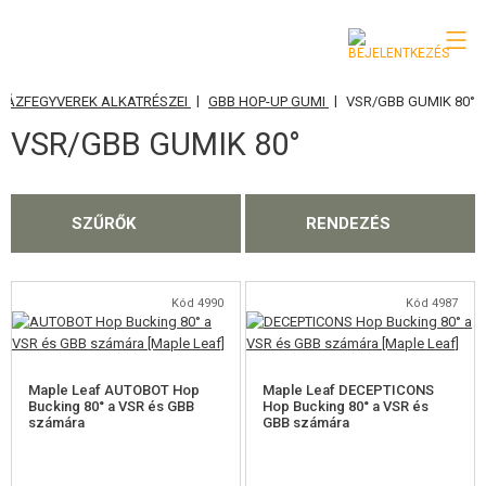
|
|
GÁZFEGYVEREK ALKATRÉSZEI
GBB HOP-UP GUMI
VSR/GBB GUMIK 80°
KATEGÓRIA
VSR/GBB GUMIK 80°
AIRSOFT FEGYVEREK
LÉGFEGYVEREK, CSÚZLIK
SZŰRŐK
RENDEZÉS
GRÁNÁTVETŐK, GRÁNÁTOK
LÖVEDÉK, GÁZ
Kód 4990
Kód 4987
AKKUMULÁTOROK, TÖLTŐK
Maple Leaf AUTOBOT Hop
Maple Leaf DECEPTICONS
TÁRAK
Bucking 80° a VSR és GBB
Hop Bucking 80° a VSR és
számára
GBB számára
SZEMÜVEGEK, MASZKOK