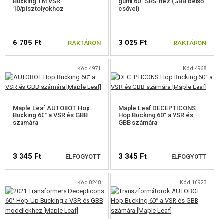
Bucking TM VSR-
gumi 60° SRS-hez (GBB belső
10/pisztolyokhoz
csővel)
AIMTOP SVD ALKATRÉSZEK
GBB BELSŐ CSÖVEK
6 705 Ft
3 025 Ft
RAKTÁRON
RAKTÁRON
GBB HOP-UP GUMI
Kód 4971
Kód 4968
VSR/GBB GUMIK 50°
VSR/GBB GUMIK 60°
Maple Leaf AUTOBOT Hop
Maple Leaf DECEPTICONS
Bucking 60° a VSR és GBB
Hop Bucking 60° a VSR és
VSR/GBB GUMIK 70°
számára
GBB számára
VSR/GBB GUMIK 75°
3 345 Ft
VSR/GBB GUMIK 80°
3 345 Ft
ELFOGYOTT
ELFOGYOTT
VSR/GBB GUMIK 85°
Kód 8248
Kód 10923
EGYÉB ALKATRÉSZEK GBB-HEZ
ELÉRHETŐSÉGI
ELÉRHETŐSÉGI
FIGYELMEZTETÉS
FIGYELMEZTETÉS
HPA