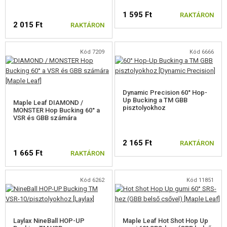
1 595 Ft
HICAPA, 1911 ALKATRÉSZEK
RAKTÁRON
2 015 Ft
RAKTÁRON
A TM HICAPA-HOZ
Kód 7209
Kód 6666
M92, M9 ALKATRÉSZEK
A M&P,XDM-HEZ
Dynamic Precision 60° Hop-
SIG ALKATRÉSZEK
Up Bucking a TM GBB
Maple Leaf DIAMOND /
pisztolyokhoz
MONSTER Hop Bucking 60° a
VSR és GBB számára
A CZ-HOZ
APS ACP601 ALKATRÉSZEK
2 165 Ft
RAKTÁRON
1 665 Ft
RAKTÁRON
WE M4/M16, HK416 ALKATRÉSZEK
Kód 6262
Kód 11851
AK ALKATRÉSZEK
A KAC PDW-HEZ
Laylax NineBall HOP-UP
Maple Leaf Hot Shot Hop Up
A SCAR, MASADA-HOZ