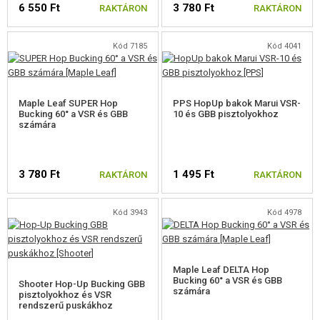
6 550 Ft
3 780 Ft
FELSZERELÉS, EGYENRUHA, TOKOK
RAKTÁRON
RAKTÁRON
ÁLCÁZÁS, FESTÉK, SZALAG
Kód 7185
Kód 4041
RÁDIÓS, FEJHALLGATÓ, KAMERÁK
Maple Leaf SUPER Hop
PPS HopUp bakok Marui VSR-
KIEGÉSZÍTŐK, HORDSZÍJAK
Bucking 60° a VSR és GBB
10 és GBB pisztolyokhoz
számára
PÓTALKATRÉSZEK FEGYVEREKHEZ
ELEKTROMOS FEGYVEREKHEZ - BELTÉRI
3 780 Ft
1 495 Ft
RAKTÁRON
RAKTÁRON
ELEKTROMOS FEGYVEREKHEZ - KÜLSŐ
Kód 3943
Kód 4978
A MESTERLÖVÉSZ PUSKÁNAK RÉSZEI
GÁZFEGYVEREK ALKATRÉSZEI
Maple Leaf DELTA Hop
Bucking 60° a VSR és GBB
GLOCK ALKATRÉSZEK, 1799
Shooter Hop-Up Bucking GBB
számára
pisztolyokhoz és VSR
rendszerű puskákhoz
AAP-01 ALKATRÉSZEK