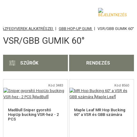
|
|
GÁZFEGYVEREK ALKATRÉSZEI
GBB HOP-UP GUMI
VSR/GBB GUMIK 60°
KATEGÓRIA
VSR/GBB GUMIK 60°
AIRSOFT FEGYVEREK
LÉGFEGYVEREK, CSÚZLIK
SZŰRŐK
RENDEZÉS
GRÁNÁTVETŐK, GRÁNÁTOK
LÖVEDÉK, GÁZ
Kód 3483
Kód 8560
AKKUMULÁTOROK, TÖLTŐK
MadBull Sniper gyorsító
Maple Leaf MR Hop Bucking
TÁRAK
HopUp bucking VSR-hez - 2
60° a VSR és GBB számára
PCS
SZEMÜVEGEK, MASZKOK