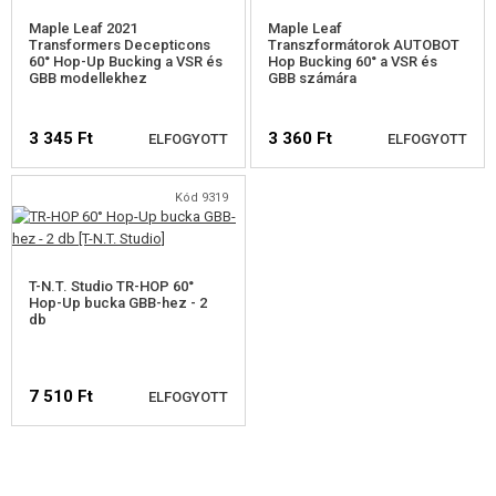
Maple Leaf 2021
Maple Leaf
FEGYVER JAVÍTÁS ÉS KARBANTARTÁS
Transformers Decepticons
Transzformátorok AUTOBOT
60° Hop-Up Bucking a VSR és
Hop Bucking 60° a VSR és
GBB modellekhez
GBB számára
ÖNVÉDELMI FELSZERELÉSEK, KÉPZÉS, KÉSEK
3 345 Ft
3 360 Ft
ELFOGYOTT
ELFOGYOTT
CÉLOK, LŐLAP
OUTDOOR, BUSHCRAFT
Kód 9319
ÉLELMISZER
ELÉRHETŐSÉGI
ELÉRHETŐSÉGI
FIGYELMEZTETÉS
FIGYELMEZTETÉS
T-N.T. Studio TR-HOP 60°
ÉPÍTŐKÉSZLETEK, MODELLEK
Hop-Up bucka GBB-hez - 2
db
REKLÁM TÁRGYAK
SÉRÜLT, HASZNÁLT ÁRUK
7 510 Ft
ELFOGYOTT
HÍREK