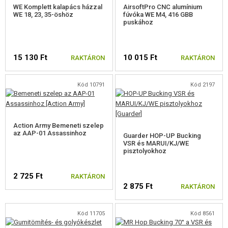
WE Komplett kalapács házzal
AirsoftPro CNC alumínium
WE 18, 23, 35-öshöz
fúvóka WE M4, 416 GBB
puskához
15 130 Ft
10 015 Ft
RAKTÁRON
RAKTÁRON
Kód 10791
Kód 2197
Action Army Bemeneti szelep
az AAP-01 Assassinhoz
Guarder HOP-UP Bucking
VSR és MARUI/KJ/WE
pisztolyokhoz
2 725 Ft
RAKTÁRON
2 875 Ft
RAKTÁRON
Kód 11705
Kód 8561