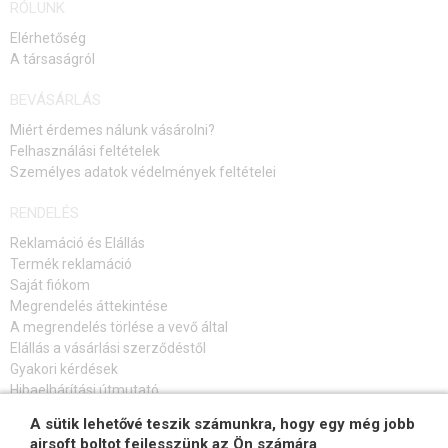
RÓLUNK
Elérhetőség
A társaságról
BEVÁSÁRLÁS
Miért érdemes nálunk vásárolni?
Felhasználási feltételek
Személyes adatok védelmények feltételei
RENDELÉS
Reklamáció és Elállás
Termék reklamáció
Saját fiókom
Megrendelés áttekintése
A megrendelés törlése a vevő által
Elállás a vásárlási szerződéstől
Gyakori kérdések
Hibaelhárítási útmutató
A sütik lehetővé teszik számunkra, hogy egy még jobb
FELIRATKOZÁS HÍRLEVÉLRE
airsoft boltot fejlesszünk az Ön számára