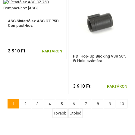
ASG Síntartó az ASG CZ 75D
Compact-hoz
3 910 Ft
RAKTÁRON
PDI Hop-Up Bucking VSR 50°,
W Hold számára
3 910 Ft
RAKTÁRON
1
2
3
4
5
6
7
8
9
10
Tovább
Utolsó