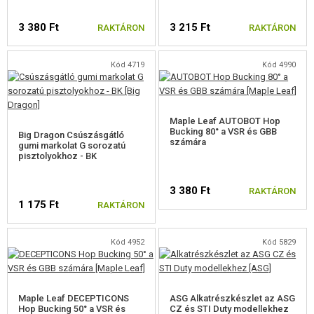
AIMTOP SVD ALKATRÉSZEK
3 380 Ft
3 215 Ft
RAKTÁRON
RAKTÁRON
GBB BELSŐ CSÖVEK
Kód 4719
Kód 4990
GBB HOP-UP GUMI
EGYÉB ALKATRÉSZEK GBB-HEZ
Maple Leaf AUTOBOT Hop
Bucking 80° a VSR és GBB
Big Dragon Csúszásgátló
HPA
számára
gumi markolat G sorozatú
pisztolyokhoz - BK
FEGYVER JAVÍTÁS ÉS KARBANTARTÁS
3 380 Ft
RAKTÁRON
ÖNVÉDELMI FELSZERELÉSEK, KÉPZÉS, KÉSEK
1 175 Ft
RAKTÁRON
CÉLOK, LŐLAP
Kód 4952
Kód 5829
OUTDOOR, BUSHCRAFT
ÉLELMISZER
Maple Leaf DECEPTICONS
ASG Alkatrészkészlet az ASG
Hop Bucking 50° a VSR és
CZ és STI Duty modellekhez