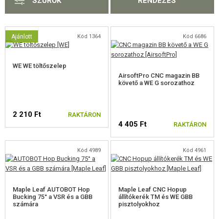
SZŰRŐK
RENDEZÉS
HICAPA, 1911 ALKATRÉSZEK
A TM HICAPA-HOZ
Ajánlott
Kód 1364
Kód 6686
M92, M9 ALKATRÉSZEK
WE WE töltőszelep
A M&P,XDM-HEZ
AirsoftPro CNC magazin BB
követő a WE G sorozathoz
SIG ALKATRÉSZEK
2 210 Ft
A CZ-HOZ
RAKTÁRON
4 405 Ft
RAKTÁRON
APS ACP601 ALKATRÉSZEK
Kód 4989
Kód 4961
WE M4/M16, HK416 ALKATRÉSZEK
AK ALKATRÉSZEK
Maple Leaf AUTOBOT Hop
Maple Leaf CNC Hopup
A KAC PDW-HEZ
Bucking 75° a VSR és a GBB
állítókerék TM és WE GBB
számára
pisztolyokhoz
A SCAR, MASADA-HOZ