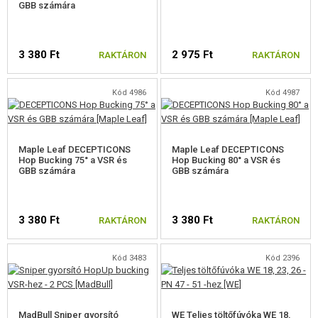
GBB számára
ÉPÍTŐKÉSZLETEK, MODELLEK
REKLÁM TÁRGYAK
3 380 Ft
2 975 Ft
RAKTÁRON
RAKTÁRON
SÉRÜLT, HASZNÁLT ÁRUK
Kód 4986
Kód 4987
HÍREK
KEDVEZMÉNYEK
Maple Leaf DECEPTICONS
Maple Leaf DECEPTICONS
Hop Bucking 75° a VSR és
Hop Bucking 80° a VSR és
GBB számára
GBB számára
ELÉRHETŐSÉG
3 380 Ft
3 380 Ft
RAKTÁRON
RAKTÁRON
Kód 3483
Kód 2396
MadBull Sniper gyorsító
WE Teljes töltőfúvóka WE 18,