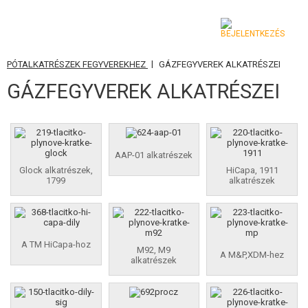
|
PÓTALKATRÉSZEK FEGYVEREKHEZ
GÁZFEGYVEREK ALKATRÉSZEI
KATEGÓRIA
GÁZFEGYVEREK ALKATRÉSZEI
AIRSOFT FEGYVEREK
LÉGFEGYVEREK, CSÚZLIK
AAP-01 alkatrészek
GRÁNÁTVETŐK, GRÁNÁTOK
Glock alkatrészek,
HiCapa, 1911
1799
alkatrészek
LÖVEDÉK, GÁZ
AKKUMULÁTOROK, TÖLTŐK
A TM HiCapa-hoz
M92, M9
TÁRAK
A M&P,XDM-hez
alkatrészek
SZEMÜVEGEK, MASZKOK