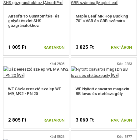
AirsoftPro Gumitömítés- és
Maple Leaf MR Hop Bucking
golyókészlet SHS
70° a VSR és GBB számára
gázgránátokhoz
1 005 Ft
3 825 Ft
RAKTÁRON
RAKTÁRON
Kód 2808
Kód 2253
WE Gázleeresztő szelep WE
WE Nyitott csavaros magazin
M9, M92 - PN 20
BB lovas és etetőszegély
2 805 Ft
3 060 Ft
RAKTÁRON
RAKTÁRON
Kód 5826
Kód 5877