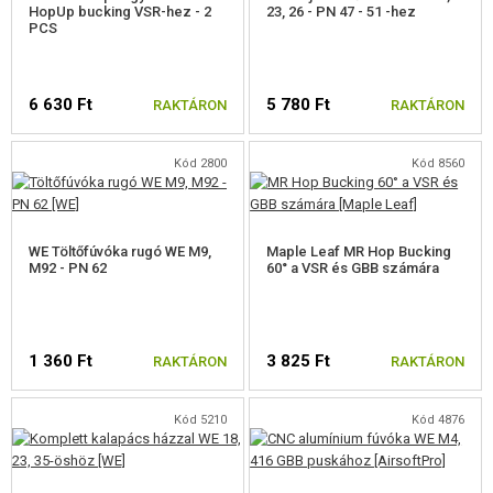
HopUp bucking VSR-hez - 2
23, 26 - PN 47 - 51 -hez
PCS
6 630 Ft
5 780 Ft
RAKTÁRON
RAKTÁRON
Kód 2800
Kód 8560
WE Töltőfúvóka rugó WE M9,
Maple Leaf MR Hop Bucking
M92 - PN 62
60° a VSR és GBB számára
1 360 Ft
3 825 Ft
RAKTÁRON
RAKTÁRON
Kód 5210
Kód 4876