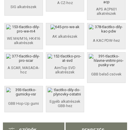
A CZ-hoz
FELSZERELÉS, EGYENRUHA, TOKOK
SIG alkatrészek
APS ACP601
alkatrészek
ÁLCÁZÁS, FESTÉK, SZALAG
RÁDIÓS, FEJHALLGATÓ, KAMERÁK
AK alkatrészek
WE M4/M16, HK416
A KAC PDW-hez
KIEGÉSZÍTŐK, HORDSZÍJAK
alkatrészek
PÓTALKATRÉSZEK FEGYVEREKHEZ
ELEKTROMOS FEGYVEREKHEZ - BELTÉRI
A SCAR, MASADA-
AimTop SVD
hoz
alkatrészek
GBB belső csövek
ELEKTROMOS FEGYVEREKHEZ - KÜLSŐ
A MESTERLÖVÉSZ PUSKÁNAK RÉSZEI
Egyéb alkatrészek
GBB Hop-Up gumi
GÁZFEGYVEREK ALKATRÉSZEI
GBB-hez
GLOCK ALKATRÉSZEK, 1799
AAP-01 ALKATRÉSZEK