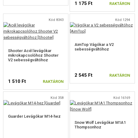
1 175 Ft
FELSZERELÉS, EGYENRUHA, TOKOK
RAKTÁRON
ÁLCÁZÁS, FESTÉK, SZALAG
Kód 8343
Kód 1294
RÁDIÓS, FEJHALLGATÓ, KAMERÁK
AimTop Vágókar a V2
KIEGÉSZÍTŐK, HORDSZÍJAK
sebességváltóhoz
Shooter Acél levágókar
mikrokapcsolóhoz Shooter
PÓTALKATRÉSZEK FEGYVEREKHEZ
V2 sebességváltóhoz
ELEKTROMOS FEGYVEREKHEZ - BELTÉRI
2 545 Ft
RAKTÁRON
1 510 Ft
RAKTÁRON
GEARBOXHÁZAK ÉS BELSŐ RÉSZEK
GEARBOX
Kód 358
Kód 16169
TELJES KÉSZLETET AEG
Guarder Levágókar M14-hez
HENGER SZETT
Snow Wolf Levágókar M1A1
Thompsonhoz
ADOGATÓ LAP