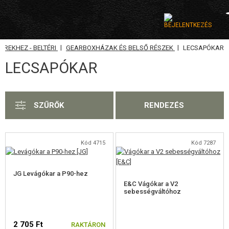
|
|
REKHEZ - BELTÉRI
GEARBOXHÁZAK ÉS BELSŐ RÉSZEK
LECSAPÓKAR
KATEGÓRIA
LECSAPÓKAR
AIRSOFT FEGYVEREK
LÉGFEGYVEREK, CSÚZLIK
SZŰRŐK
RENDEZÉS
GRÁNÁTVETŐK, GRÁNÁTOK
LÖVEDÉK, GÁZ
Kód 4715
Kód 7287
AKKUMULÁTOROK, TÖLTŐK
JG Levágókar a P90-hez
E&C Vágókar a V2
TÁRAK
sebességváltóhoz
SZEMÜVEGEK, MASZKOK
2 705 Ft
RAKTÁRON