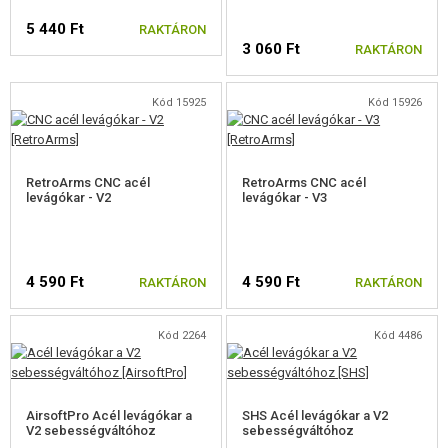
5 440 Ft
FÚVÓKA 'NOZZLE'
RAKTÁRON
3 060 Ft
RAKTÁRON
HENGERFEJEK
Kód 15925
Kód 15926
HENGEREK
DUGATTYÚFEJEK
RetroArms CNC acél
RetroArms CNC acél
DUGATTYÚK, DUGATTYÚFOGAK
levágókar - V2
levágókar - V3
RUGÓ
CSAPÁGYAZOTT RUGÓVEZETŐ
4 590 Ft
4 590 Ft
RAKTÁRON
RAKTÁRON
FOGASKEREKEK
Kód 2264
Kód 4486
HÁTRA MENET RETESZ
LECSAPÓKAR
AirsoftPro Acél levágókar a
SHS Acél levágókar a V2
V2 sebességváltóhoz
sebességváltóhoz
INDÍTÓ ÉRINTKEZŐK