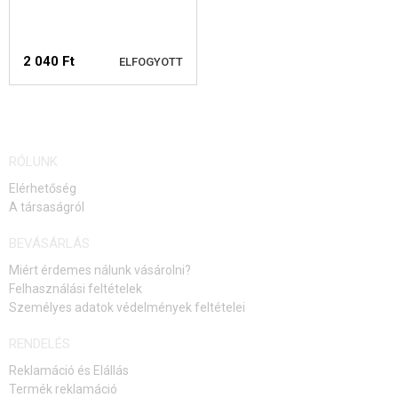
TÁR BELSŐ ALKATRÉSZEK
2 040 Ft
ELFOGYOTT
ELEKTROMOS FEGYVEREKHEZ - KÜLSŐ
A MESTERLÖVÉSZ PUSKÁNAK RÉSZEI
GÁZFEGYVEREK ALKATRÉSZEI
ELÉRHETŐSÉGI
RÓLUNK
FIGYELMEZTETÉS
HPA
Elérhetőség
A társaságról
FEGYVER JAVÍTÁS ÉS KARBANTARTÁS
BEVÁSÁRLÁS
ÖNVÉDELMI FELSZERELÉSEK, KÉPZÉS, KÉSEK
Miért érdemes nálunk vásárolni?
Felhasználási feltételek
CÉLOK, LŐLAP
Személyes adatok védelmények feltételei
OUTDOOR, BUSHCRAFT
RENDELÉS
Reklamáció és Elállás
ÉLELMISZER
Termék reklamáció