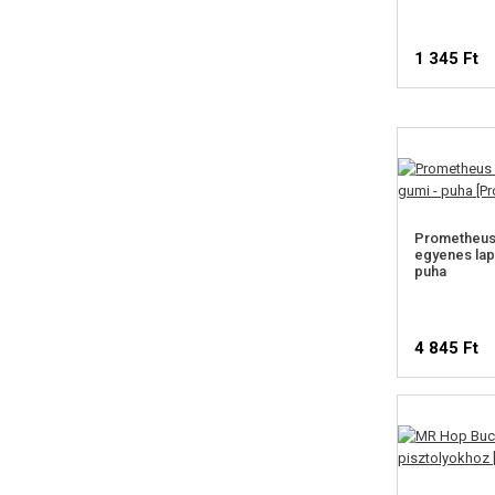
1 345 Ft
Prometheus
egyenes la
puha
4 845 Ft