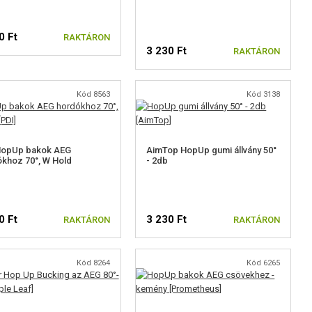
0 Ft
RAKTÁRON
3 230 Ft
RAKTÁRON
Kód 8563
Kód 3138
HopUp bakok AEG
AimTop HopUp gumi állvány 50°
khoz 70°, W Hold
- 2db
0 Ft
3 230 Ft
RAKTÁRON
RAKTÁRON
Kód 8264
Kód 6265