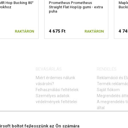
MR Hop Bucking 80°
Prometheus Prometheus
Mapl
lyokhoz
Straight Flat HopUp gumi - extra
Bucki
puha
4 675 Ft
4 74
RAKTÁRON
RAKTÁRON
BEVÁSÁRLÁS
RENDELÉS
Miért érdemes nálunk
Reklamáció és El
vásárolni?
Termék reklamác
Felhasználási feltételek
Saját fiókom
Személyes adatok
Megrendelés átt
védelmények feltételei
A megrendelés tö
által
Elállás a vásárlá
Gyakori kérdések
irsoft boltot fejlesszünk az Ön számára
Hibaelhárítási ú