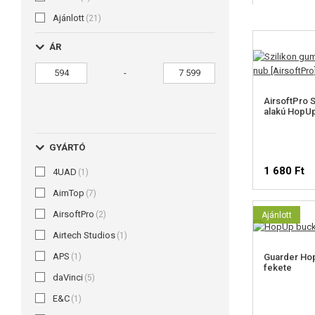
Ajánlott
(21)
ÁR
-
AirsoftPro 
alakú HopU
GYÁRTÓ
1 680 Ft
4UAD
(1)
AimTop
(7)
AirsoftPro
(2)
Ajánlott
Airtech Studios
(1)
APS
(1)
Guarder Ho
fekete
daVinci
(5)
E&C
(1)