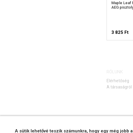
Maple Leaf 
AEG piszto
3 825 Ft
RÓLUNK
Elérhetőség
A társaságról
A sütik lehetővé teszik számunkra, hogy egy még jobb a