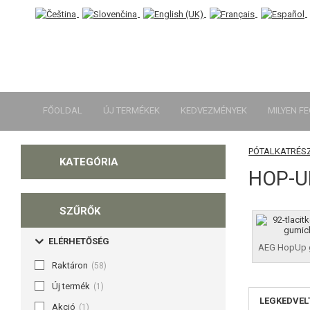
FŐOLDAL
ÚJ TERMÉKEK
KEDVEZMÉNYEK
MILYEN F
PÓTALKATRÉS
KATEGÓRIA
HOP-U
SZŰRŐK
ELÉRHETŐSÉG
AEG HopUp 
Raktáron
(58)
Új termék
(1)
LEGKEDVEL
Akció
(1)