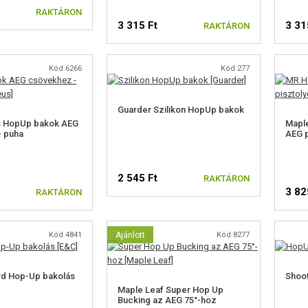
RAKTÁRON
3 315 Ft
3 31
RAKTÁRON
Kód 6266
Kód 277
Guarder Szilikon HopUp bakok
 HopUp bakok AEG
Maple
- puha
AEG p
2 545 Ft
RAKTÁRON
3 82
RAKTÁRON
Kód 4841
Ajánlott
Kód 8277
rd Hop-Up bakolás
Shoot
Maple Leaf Super Hop Up
Bucking az AEG 75°-hoz