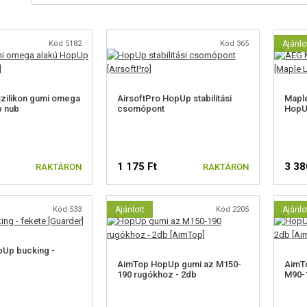
Kód 5182
Kód 365
Ajánlo
Szilikon gumi omega
AirsoftPro HopUp stabilitási
Mapl
p nub
csomópont
HopUp
1 175 Ft
3 38
RAKTÁRON
RAKTÁRON
Kód 533
Ajánlott
Kód 2205
Ajánlo
pUp bucking -
AimTop HopUp gumi az M150-
AimT
190 rugókhoz - 2db
M90-1