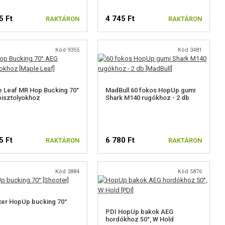
5 Ft
4 745 Ft
RAKTÁRON
RAKTÁRON
Kód 9355
Kód 3481
 Leaf MR Hop Bucking 70°
MadBull 60 fokos HopUp gumi
isztolyokhoz
Shark M140 rugókhoz - 2 db
5 Ft
6 780 Ft
RAKTÁRON
RAKTÁRON
Kód 3884
Kód 5876
er HopUp bucking 70°
PDI HopUp bakok AEG
hordókhoz 50°, W Hold