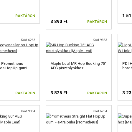
1 51
RAKTÁRON
3 890 Ft
RAKTÁRON
Kód 6263
Kód 9353
 Prometheus
Maple Leaf MR Hop Bucking 75°
PDI 
pos HopUp gumi -
AEG pisztolyokhoz
hordó
3 825 Ft
3 23
RAKTÁRON
RAKTÁRON
Kód 9354
Kód 6264