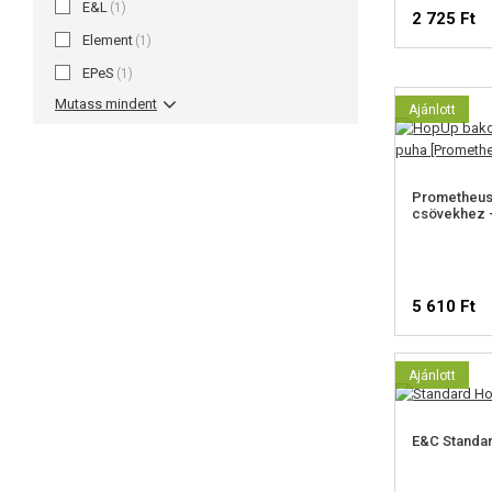
E&L
(1)
2 725 Ft
Element
(1)
EPeS
(1)
Mutass mindent
Ajánlott
Prometheus
csövekhez 
5 610 Ft
Ajánlott
E&C Standa