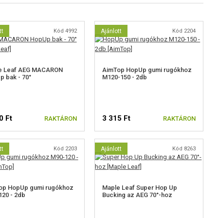
tt
Kód 4992
Ajánlott
Kód 2204
e Leaf AEG MACARON
AimTop HopUp gumi rugókhoz
 bak - 70°
M120-150 - 2db
0 Ft
3 315 Ft
RAKTÁRON
RAKTÁRON
tt
Kód 2203
Ajánlott
Kód 8263
op HopUp gumi rugókhoz
Maple Leaf Super Hop Up
20 - 2db
Bucking az AEG 70°-hoz