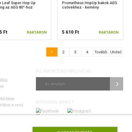
e Leaf Super Hop Up
Prometheus HopUp bakok AEG
ng az AEG 80°-hoz
csövekhez - kemény
5 Ft
5 610 Ft
RAKTÁRON
RAKTÁRON
1
2
3
4
Tovább
Utolsó
FELIRATKOZÁS HÍRLEVÉLRE
állás
ió
ekintése
KÖVESSEN MINKET
rlése a vevő
si szerződéstől
tmutató