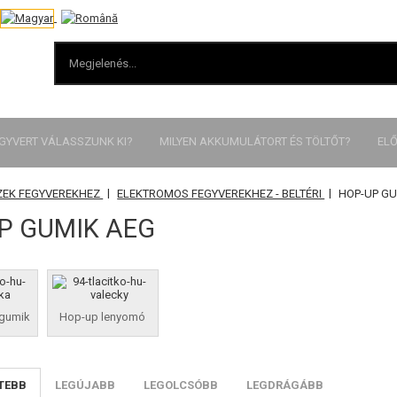
EGYVERT VÁLASSZUNK KI?
MILYEN AKKUMULÁTORT ÉS TÖLTŐT?
ELŐ
|
|
ZEK FEGYVEREKHEZ
ELEKTROMOS FEGYVEREKHEZ - BELTÉRI
HOP-UP GU
P GUMIK AEG
gumik
Hop-up lenyomó
TEBB
LEGÚJABB
LEGOLCSÓBB
LEGDRÁGÁBB