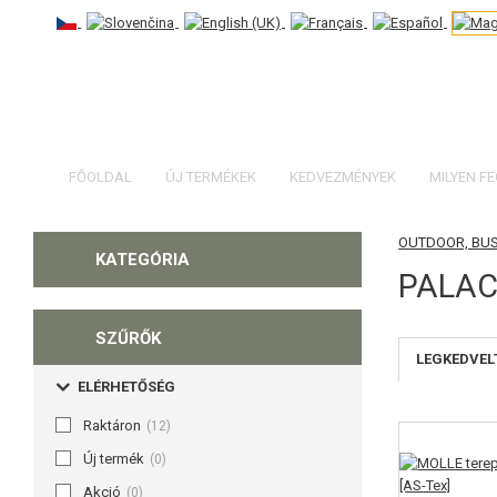
FŐOLDAL
ÚJ TERMÉKEK
KEDVEZMÉNYEK
MILYEN F
OUTDOOR, BU
KATEGÓRIA
PALAC
SZŰRŐK
LEGKEDVEL
ELÉRHETŐSÉG
Raktáron
(12)
Új termék
(0)
Akció
(0)