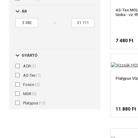
AS-Tex MOLL
ÁR
táska - vz.9
-
7 480 Ft
GYÁRTÓ
ACR
(1)
AS-Tex
(1)
Platypus Ví
Fosco
(2)
MSR
(5)
Platypus
(13)
11 880 Ft