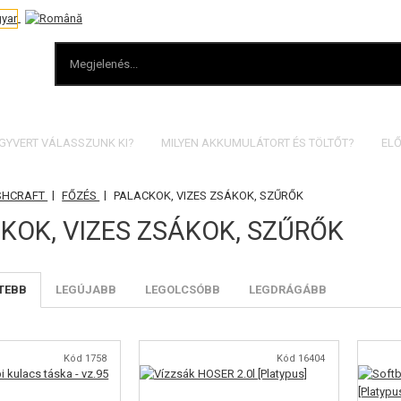
EGYVERT VÁLASSZUNK KI?
MILYEN AKKUMULÁTORT ÉS TÖLTŐT?
ELŐ
|
|
SHCRAFT
FŐZÉS
PALACKOK, VIZES ZSÁKOK, SZŰRŐK
KOK, VIZES ZSÁKOK, SZŰRŐK
TEBB
LEGÚJABB
LEGOLCSÓBB
LEGDRÁGÁBB
Kód 1758
Kód 16404