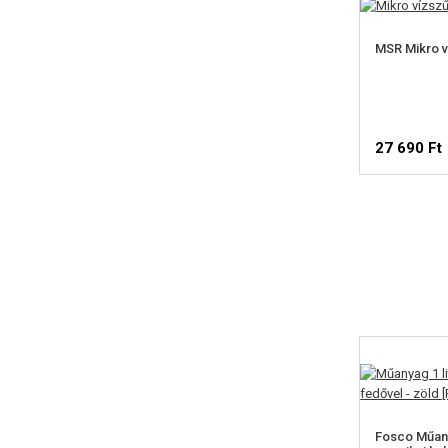
MSR Mikro 
27 690 Ft
Fosco Műany