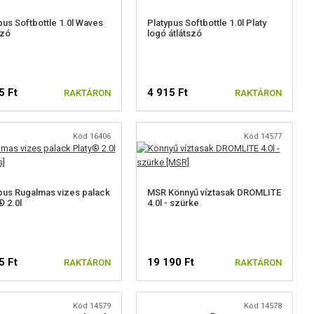
pus Softbottle 1.0l Waves
Platypus Softbottle 1.0l Platy
szó
logó átlátszó
5 Ft
4 915 Ft
RAKTÁRON
RAKTÁRON
Kód 16406
Kód 14577
pus Rugalmas vizes palack
MSR Könnyű víztasak DROMLITE
® 2.0l
4.0l - szürke
5 Ft
19 190 Ft
RAKTÁRON
RAKTÁRON
Kód 14579
Kód 14578