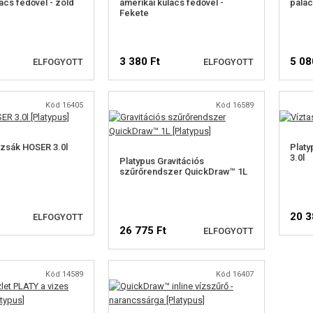
acs fedővel - zöld
amerikai kulacs fedővel -
palac
Fekete
3 380 Ft
5 08
ELFOGYOTT
ELFOGYOTT
Kód 16405
Kód 16589
RHETŐSÉGI
ELÉRHETŐSÉGI
ELMEZTETÉS
FIGYELMEZTETÉS
zzsák HOSER 3.0l
Platy
3.0l
Platypus Gravitációs
szűrőrendszer QuickDraw™ 1L
20 3
ELFOGYOTT
26 775 Ft
ELFOGYOTT
Kód 14589
Kód 16407
RHETŐSÉGI
ELÉRHETŐSÉGI
ELMEZTETÉS
FIGYELMEZTETÉS