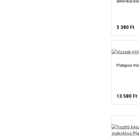
amerikai kul
3 380 Ft
ELÉ
FIGY
Platypus Ví
13 580 Ft
ELÉ
FIGY