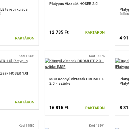
Platypus Vízzsák HOSER 2.0l
E terepi kulacs
Platy
5
átlát
12 735 Ft
RAKTÁRON
4 91
RAKTÁRON
Kód 16403
Kód 14576
zzsák HOSER 1.0l
MSR Könnyű víztasak DROMLITE
Platy
2.0l - szürke
Platy
RAKTÁRON
16 815 Ft
8 31
RAKTÁRON
Kód 14580
Kód 16591