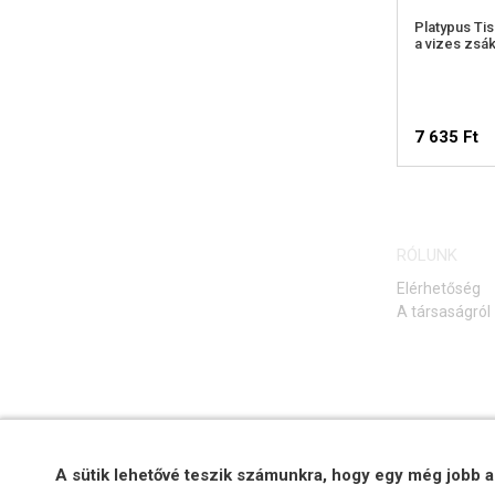
Platypus Ti
a vizes zsá
7 635 Ft
ELÉ
RÓLUNK
FIGY
Elérhetőség
A társaságról
A sütik lehetővé teszik számunkra, hogy egy még jobb a