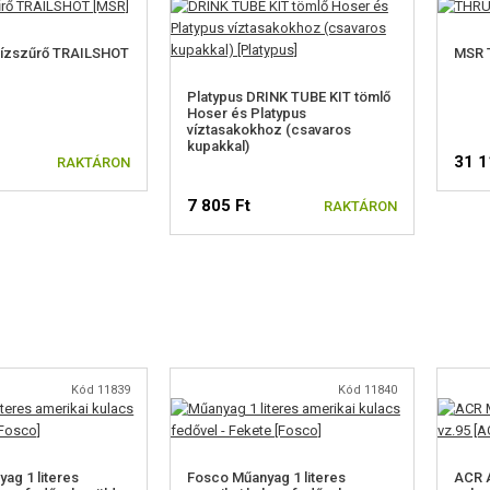
vízszűrő TRAILSHOT
MSR T
Platypus DRINK TUBE KIT tömlő
Hoser és Platypus
víztasakokhoz (csavaros
kupakkal)
31 1
RAKTÁRON
7 805 Ft
RAKTÁRON
Kód 11839
Kód 11840
ag 1 literes
Fosco Műanyag 1 literes
ACR 