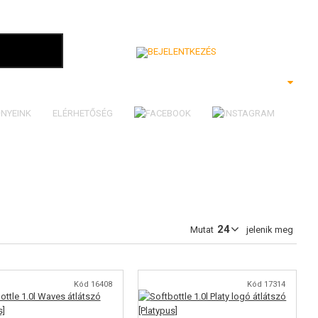
Bejelentkezés
NYEINK
ELÉRHETŐSÉG
Mutat
jelenik meg
Kód 16408
Kód 17314