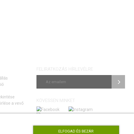
FELIRATKOZÁS HÍRLEVÉLRE
állás
ió
ekintése
KÖVESSEN MINKET
rlése a vevő
si szerződéstől
tmutató
ELFOGAD ÉS BEZÁR