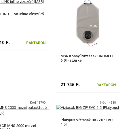
HRU-LINK inline vízszűrő
10 Ft
RAKTÁRON
MSR Könnyű víztasak DROMLITE
6.0l - szürke
21 745 Ft
RAKTÁRON
Kód 11790
Kód 14588
Platypus Víztasak BIG ZIP EVO
1.5l
ACR MNS 2000 mezei