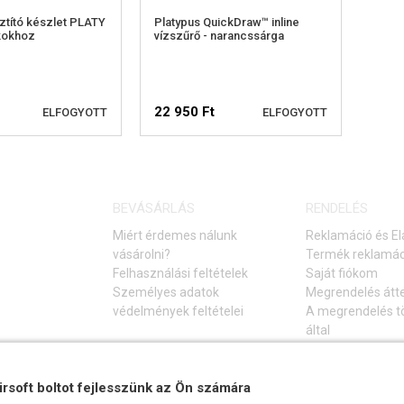
sztító készlet PLATY
Platypus QuickDraw™ inline
kokhoz
vízszűrő - narancssárga
22 950 Ft
ELFOGYOTT
ELFOGYOTT
RHETŐSÉGI
ELÉRHETŐSÉGI
BEVÁSÁRLÁS
RENDELÉS
ELMEZTETÉS
FIGYELMEZTETÉS
Miért érdemes nálunk
Reklamáció és El
vásárolni?
Termék reklamác
Felhasználási feltételek
Saját fiókom
Személyes adatok
Megrendelés átt
védelmények feltételei
A megrendelés tö
által
Elállás a vásárlá
Gyakori kérdések
Hibaelhárítási ú
irsoft boltot fejlesszünk az Ön számára