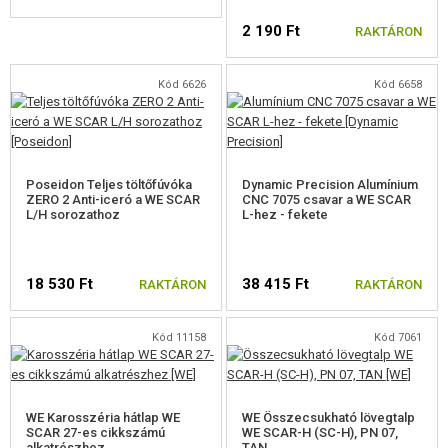
FELSZERELÉS, EGYENRUHA, TOKOK
2 190 Ft
RAKTÁRON
ÁLCÁZÁS, FESTÉK, SZALAG
Kód 6626
Kód 6658
RÁDIÓS, FEJHALLGATÓ, KAMERÁK
KIEGÉSZÍTŐK, HORDSZÍJAK
Poseidon Teljes töltőfúvóka
Dynamic Precision Alumínium
PÓTALKATRÉSZEK FEGYVEREKHEZ
ZERO 2 Anti-iceró a WE SCAR
CNC 7075 csavar a WE SCAR
L/H sorozathoz
L-hez - fekete
ELEKTROMOS FEGYVEREKHEZ - BELTÉRI
ELEKTROMOS FEGYVEREKHEZ - KÜLSŐ
18 530 Ft
38 415 Ft
RAKTÁRON
RAKTÁRON
A MESTERLÖVÉSZ PUSKÁNAK RÉSZEI
Kód 11158
Kód 7061
GÁZFEGYVEREK ALKATRÉSZEI
GLOCK ALKATRÉSZEK, 1799
WE Karosszéria hátlap WE
WE Összecsukható lövegtalp
SCAR 27-es cikkszámú
WE SCAR-H (SC-H), PN 07,
AAP-01 ALKATRÉSZEK
alkatrészhez
TAN