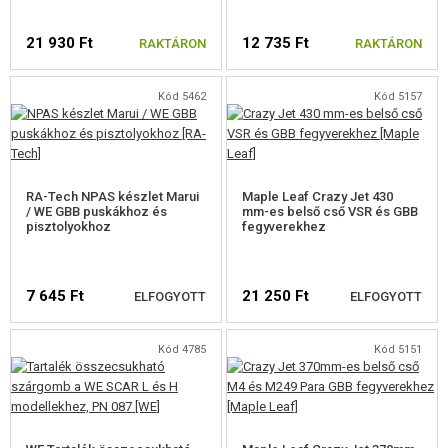
21 930 Ft
12 735 Ft
RAKTÁRON
RAKTÁRON
Kód 5462
Kód 5157
RA-Tech NPAS készlet Marui
Maple Leaf Crazy Jet 430
/ WE GBB puskákhoz és
mm-es belső cső VSR és GBB
pisztolyokhoz
fegyverekhez
7 645 Ft
21 250 Ft
ELFOGYOTT
ELFOGYOTT
Kód 4785
Kód 5151
ELÉRHETŐSÉGI
ELÉRHETŐSÉGI
FIGYELMEZTETÉS
FIGYELMEZTETÉS