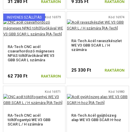
31 280 Ft
9 335 Ft
RAKTÁRON
RAKTÁRON
INGYENES SZÁLLÍTÁS
Kód 16979
Kód 16974
RA-Tech Acél ravaszkészlet
WE V3 GBB SCAR L / H
RA-Tech CNC acél
számára
csavarhordozó mágneses
NPAS töltőfúvókával WE V3
GBB SCAR L számára
25 330 Ft
RAKTÁRON
62 730 Ft
RAKTÁRON
Kód 16971
Kód 16980
RA-Tech CNC acél
RA-Tech Acél gyújtószeg
töltőfogantyú WE V3 GBB
alap WE V3 GBB SCAR H-hoz
SCAR L / H számára