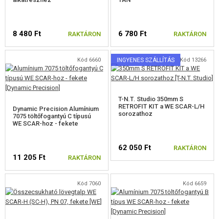
HICAPA, 1911 ALKATRÉSZEK
8 480 Ft
6 780 Ft
RAKTÁRON
RAKTÁRON
A TM HICAPA-HOZ
M92, M9 ALKATRÉSZEK
Kód 6660
INGYENES SZÁLLÍTÁS
Kód 13266
A M&P,XDM-HEZ
SIG ALKATRÉSZEK
T-N.T. Studio 350mm S
RETROFIT KIT a WE SCAR-L/H
Dynamic Precision Alumínium
sorozathoz
A CZ-HOZ
7075 töltőfogantyú C típusú
WE SCAR-hoz - fekete
APS ACP601 ALKATRÉSZEK
62 050 Ft
RAKTÁRON
WE M4/M16, HK416 ALKATRÉSZEK
11 205 Ft
RAKTÁRON
AK ALKATRÉSZEK
Kód 7060
Kód 6659
A KAC PDW-HEZ
A SCAR, MASADA-HOZ