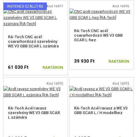
ÉPÍTŐKÉSZLETEK, MODELLEK
INGYENES SZÁLLÍTÁS
Kód 16977
Kód 16976
REKLÁM TÁRGYAK
RA-Tech CNC acél
SÉRÜLT, HASZNÁLT ÁRUK
csavarhordozó WE V3 GBB
RA-Tech CNC acél
SCAR L-hez
csavarhordozó szerelvény
WE V3 GBB SCAR L számára
HÍREK
39 930 Ft
RAKTÁRON
KEDVEZMÉNYEK
61 030 Ft
RAKTÁRON
ELÉRHETŐSÉG
Kód 16975
Kód 16972
RA-Tech Acél ravasz
RA-Tech Acél ravasz a WE V3
szerelvény WE V3 GBB SCAR
GBB SCAR L / H modellhez
L számára