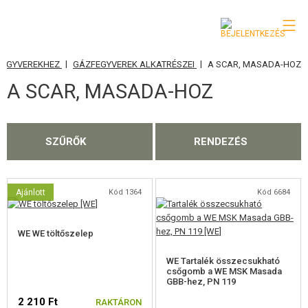
|
|
FEGYVEREKHEZ
GÁZFEGYVEREK ALKATRÉSZEI
A SCAR, MASADA-HOZ
KATEGÓRIA
A SCAR, MASADA-HOZ
AIRSOFT FEGYVEREK
LÉGFEGYVEREK, CSÚZLIK
SZŰRŐK
RENDEZÉS
GRÁNÁTVETŐK, GRÁNÁTOK
LÖVEDÉK, GÁZ
Ajánlott
Kód 1364
Kód 6684
AKKUMULÁTOROK, TÖLTŐK
WE WE töltőszelep
TÁRAK
WE Tartalék összecsukható
csőgomb a WE MSK Masada
GBB-hez, PN 119
SZEMÜVEGEK, MASZKOK
2 210 Ft
RAKTÁRON