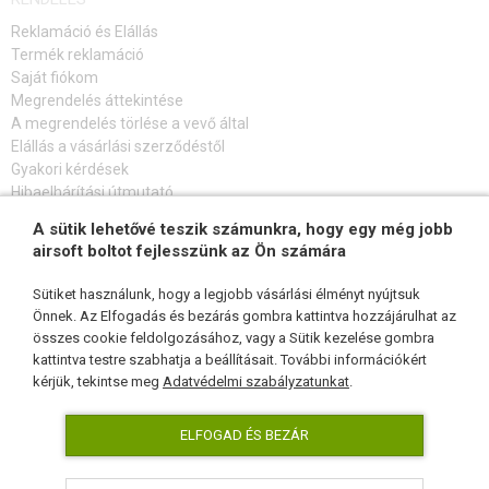
Reklamáció és Elállás
Termék reklamáció
Saját fiókom
Megrendelés áttekintése
A megrendelés törlése a vevő által
Elállás a vásárlási szerződéstől
Gyakori kérdések
Hibaelhárítási útmutató
A sütik lehetővé teszik számunkra, hogy egy még jobb
FELIRATKOZÁS HÍRLEVÉLRE
airsoft boltot fejlesszünk az Ön számára
Sütiket használunk, hogy a legjobb vásárlási élményt nyújtsuk
Önnek. Az Elfogadás és bezárás gombra kattintva hozzájárulhat az
összes cookie feldolgozásához, vagy a Sütik kezelése gombra
KÖVESSEN MINKET
kattintva testre szabhatja a beállításait. További információkért
kérjük, tekintse meg
Adatvédelmi szabályzatunkat
.
ELFOGAD ÉS BEZÁR