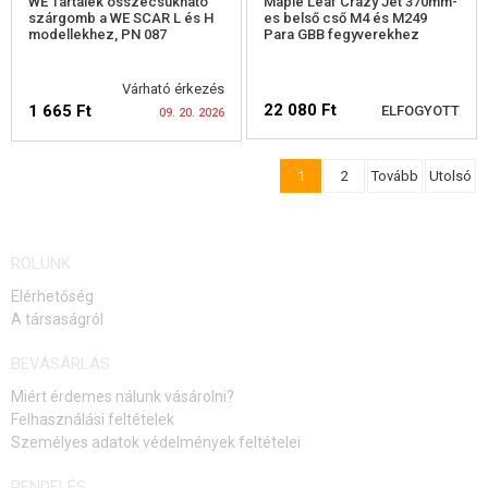
WE Tartalék összecsukható
Maple Leaf Crazy Jet 370mm-
szárgomb a WE SCAR L és H
es belső cső M4 és M249
modellekhez, PN 087
Para GBB fegyverekhez
Várható érkezés
22 080 Ft
1 665 Ft
ELFOGYOTT
09. 20. 2026
1
2
Tovább
Utolsó
ELÉRHETŐSÉGI
ELÉRHETŐSÉGI
FIGYELMEZTETÉS
FIGYELMEZTETÉS
RÓLUNK
Elérhetőség
A társaságról
BEVÁSÁRLÁS
Miért érdemes nálunk vásárolni?
Felhasználási feltételek
Személyes adatok védelmények feltételei
RENDELÉS