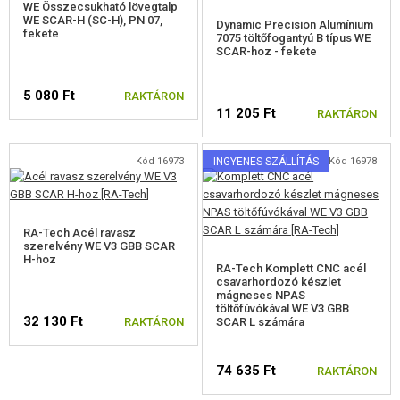
WE Összecsukható lövegtalp
WE SCAR-H (SC-H), PN 07,
Dynamic Precision Alumínium
AIMTOP SVD ALKATRÉSZEK
fekete
7075 töltőfogantyú B típus WE
SCAR-hoz - fekete
GBB BELSŐ CSÖVEK
5 080 Ft
RAKTÁRON
GBB HOP-UP GUMI
11 205 Ft
RAKTÁRON
EGYÉB ALKATRÉSZEK GBB-HEZ
Kód 16973
INGYENES SZÁLLÍTÁS
Kód 16978
HPA
FEGYVER JAVÍTÁS ÉS KARBANTARTÁS
RA-Tech Acél ravasz
szerelvény WE V3 GBB SCAR
ÖNVÉDELMI FELSZERELÉSEK, KÉPZÉS, KÉSEK
H-hoz
RA-Tech Komplett CNC acél
csavarhordozó készlet
CÉLOK, LŐLAP
mágneses NPAS
töltőfúvókával WE V3 GBB
32 130 Ft
RAKTÁRON
SCAR L számára
OUTDOOR, BUSHCRAFT
74 635 Ft
RAKTÁRON
ÉLELMISZER