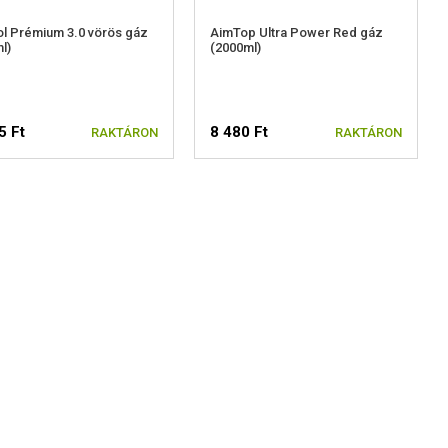
l Prémium 3.0 vörös gáz
AimTop Ultra Power Red gáz
l)
(2000ml)
5 Ft
8 480 Ft
RAKTÁRON
RAKTÁRON