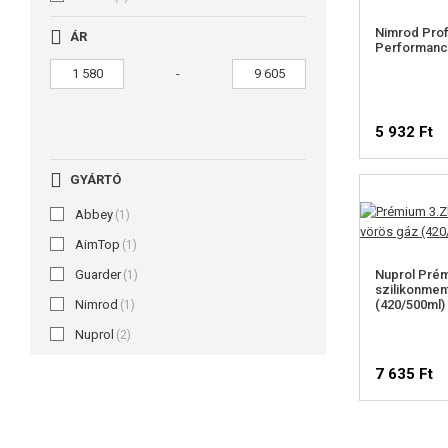
Nimrod Prof
ÁR
Performanc
-
5 932 Ft
GYÁRTÓ
Abbey
(1)
AimTop
(1)
Guarder
Nuprol Pré
(1)
szilikonmen
Nimrod
(420/500ml)
(1)
Nuprol
(2)
7 635 Ft