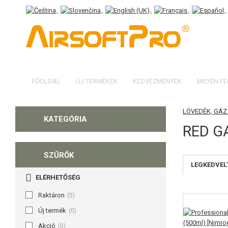
FŐOLDAL
ÚJ TERMÉKEK
KEDVEZMÉNYEK
MILYEN F
LÖVEDÉK, GÁ
KATEGÓRIA
RED G
SZŰRŐK
LEGKEDVEL
ELÉRHETŐSÉG
Raktáron
(5)
Új termék
(0)
Akció
(0)