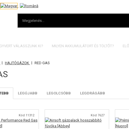
EGYVERT VÁLASSZUNK KI?
MILYEN AKKUMULÁTORT ÉS TÖLTŐT?
ELŐ
|
|
Z
HAJTÓGÁZOK
RED GAS
AS
TEBB
LEGÚJABB
LEGOLCSÓBB
LEGDRÁGÁBB
Kód 11312
Kód 7627