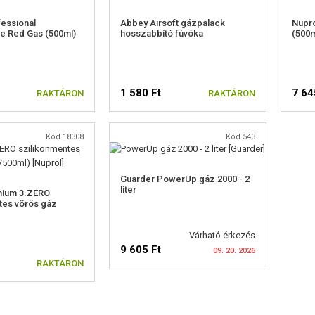
essional
Abbey Airsoft gázpalack
Nupro
e Red Gas (500ml)
hosszabbító fúvóka
(500m
1 580 Ft
7 64
RAKTÁRON
RAKTÁRON
Kód 18308
Kód 543
Guarder PowerUp gáz 2000 - 2
liter
mium 3.ZERO
tes vörös gáz
Várható érkezés
9 605 Ft
09. 20. 2026
RAKTÁRON