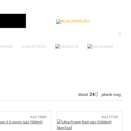
Bejelentkezés
NYEINK
ELÉRHETŐSÉG
Mutat
jelenik meg
Kód 12069
Kód 17133