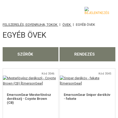
|
|
FELSZERELÉS, EGYENRUHA, TOKOK
ÖVEK
EGYÉB ÖVEK
KATEGÓRIA
EGYÉB ÖVEK
AIRSOFT FEGYVEREK
LÉGFEGYVEREK, CSÚZLIK
SZŰRŐK
RENDEZÉS
GRÁNÁTVETŐK, GRÁNÁTOK
LÖVEDÉK, GÁZ
Kód 3546
Kód 3545
AKKUMULÁTOROK, TÖLTŐK
EmersonGear Mesterlövész
EmersonGear Sniper deréköv
TÁRAK
derékszíj - Coyote Brown
- fekete
(CB)
SZEMÜVEGEK, MASZKOK