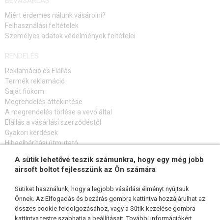
BEVÁSÁRLÁS
EGYÉB ÖVEK
Miért érdemes nálunk vásárolni?
Felhasználási feltételek
PROTEKTOROK
Személyes adatok védelmények feltételei
MOLLE PLATFORMOK
RENDELÉS
ZSEBEK, TÁSKÁK, TOKOK
Reklamáció és Elállás
Termék reklamáció
BAKANCS, CIPŐ, IMPREGNÁLÁS
Saját fiókom
Megrendelés áttekintése
ELSŐSEGÉLYNYÚJTÁS
A megrendelés törlése a vevő által
Elállás a vásárlási szerződéstől
KITŰZŐK
Gyakori kérdések
Hibaelhárítási útmutató
KULCSTARTÓK
A sütik lehetővé teszik számunkra, hogy egy még jobb
FELIRATKOZÁS HÍRLEVÉLRE
VILÁGÍTÓ RÚD
airsoft boltot fejlesszünk az Ön számára
CSAPAT KARSZALAG
Sütiket használunk, hogy a legjobb vásárlási élményt nyújtsuk
Önnek. Az Elfogadás és bezárás gombra kattintva hozzájárulhat az
PARACORDOK, KÖTELEK, KARABINEREK
összes cookie feldolgozásához, vagy a Sütik kezelése gombra
KÖVESSEN MINKET
kattintva testre szabhatja a beállításait. További információkért