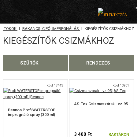
|
|
A, TOKOK
BAKANCS, CIPŐ, IMPREGNÁLÁS
KIEGÉSZÍTŐK CSIZMÁKHOZ
KATEGÓRIA
KIEGÉSZÍTŐK CSIZMÁKHOZ
AIRSOFT FEGYVEREK
LÉGFEGYVEREK, CSÚZLIK
SZŰRŐK
RENDEZÉS
GRÁNÁTVETŐK, GRÁNÁTOK
LÖVEDÉK, GÁZ
Kód 17443
Kód 13901
AKKUMULÁTOROK, TÖLTŐK
AS-Tex Csizmaszárak - vz.95
Bennon Profi WATERSTOP
TÁRAK
impregnáló spray (300 ml)
SZEMÜVEGEK, MASZKOK
3 400 Ft
RAKTÁRON