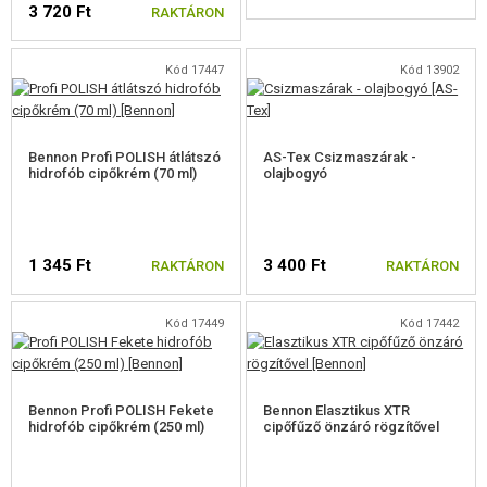
3 720 Ft
FELSZERELÉS, EGYENRUHA, TOKOK
RAKTÁRON
FEGYVER TOKOK
Kód 17447
Kód 13902
SISAKOK, FEJVÉDŐK
EGYENRUHÁK, PÓLÓK, NADRÁGOK
Bennon Profi POLISH átlátszó
AS-Tex Csizmaszárak -
hidrofób cipőkrém (70 ml)
olajbogyó
GYEREK FELSZERELÉS
MELLÉNYEK
1 345 Ft
3 400 Ft
RAKTÁRON
RAKTÁRON
HÁTIZSÁKOK
KESZTYŰ
Kód 17449
Kód 17442
ÖVEK
Bennon Profi POLISH Fekete
Bennon Elasztikus XTR
PROTEKTOROK
hidrofób cipőkrém (250 ml)
cipőfűző önzáró rögzítővel
MOLLE PLATFORMOK