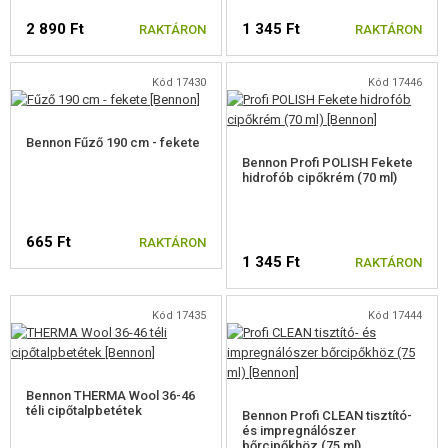
ZSEBEK, TÁSKÁK, TOKOK
2 890 Ft
1 345 Ft
RAKTÁRON
RAKTÁRON
BAKANCS, CIPŐ, IMPREGNÁLÁS
Kód 17430
Kód 17446
BAKANCS, CIPŐ
KIEGÉSZÍTŐK CSIZMÁKHOZ
Bennon Fűző 190 cm - fekete
Bennon Profi POLISH Fekete
ELSŐSEGÉLYNYÚJTÁS
hidrofób cipőkrém (70 ml)
KITŰZŐK
665 Ft
RAKTÁRON
KULCSTARTÓK
1 345 Ft
RAKTÁRON
VILÁGÍTÓ RÚD
Kód 17435
Kód 17444
CSAPAT KARSZALAG
PARACORDOK, KÖTELEK, KARABINEREK
Bennon THERMA Wool 36-46
téli cipőtalpbetétek
Bennon Profi CLEAN tisztító-
TOVÁBBI KIEGÉSZÍTŐK
és impregnálószer
bőrcipőkhöz (75 ml)