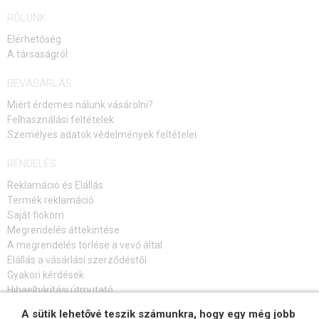
RÓLUNK
Elérhetőség
A társaságról
BEVÁSÁRLÁS
Miért érdemes nálunk vásárolni?
Felhasználási feltételek
Személyes adatok védelmények feltételei
RENDELÉS
Reklamáció és Elállás
Termék reklamáció
Saját fiókom
Megrendelés áttekintése
A megrendelés törlése a vevő által
Elállás a vásárlási szerződéstől
Gyakori kérdések
Hibaelhárítási útmutató
A sütik lehetővé teszik számunkra, hogy egy még jobb