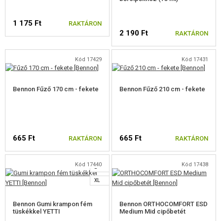
ÁLCÁZÁS, FESTÉK, SZALAG
1 175 Ft
RAKTÁRON
RÁDIÓS, FEJHALLGATÓ, KAMERÁK
2 190 Ft
RAKTÁRON
KIEGÉSZÍTŐK, HORDSZÍJAK
Kód 17429
Kód 17431
PÓTALKATRÉSZEK FEGYVEREKHEZ
Bennon Fűző 170 cm - fekete
Bennon Fűző 210 cm - fekete
FEGYVER JAVÍTÁS ÉS KARBANTARTÁS
ÖNVÉDELMI FELSZERELÉSEK, KÉPZÉS, KÉSEK
665 Ft
665 Ft
RAKTÁRON
RAKTÁRON
CÉLOK, LŐLAP
OUTDOOR, BUSHCRAFT
Kód 17440
Kód 17438
L
XL
ÉLELMISZER
Bennon Gumi krampon fém
Bennon ORTHOCOMFORT ESD
ÉPÍTŐKÉSZLETEK, MODELLEK
tüskékkel YETTI
Medium Mid cipőbetét