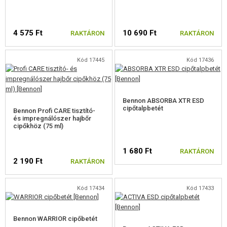
REKLÁM TÁRGYAK
4 575 Ft
10 690 Ft
SÉRÜLT, HASZNÁLT ÁRUK
RAKTÁRON
RAKTÁRON
HÍREK
Kód 17445
Kód 17436
VÁLASSZON MÉRETET
VÁLASSZON MÉRETET
KEDVEZMÉNYEK
Bennon ABSORBA XTR ESD
cipőtalpbetét
ELÉRHETŐSÉG
Bennon Profi CARE tisztító-
és impregnálószer hajbőr
cipőkhöz (75 ml)
1 680 Ft
RAKTÁRON
2 190 Ft
RAKTÁRON
VÁLASSZON MÉRETET
Kód 17434
Kód 17433
Bennon WARRIOR cipőbetét