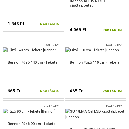
Bennon ACTIVA ESD
cipőtalpbetét
1 345 Ft
RAKTÁRON
4 065 Ft
RAKTÁRON
VÁLASSZON MÉRETET
Kód 17428
Kód 17427
VÁLASSZON MÉRETET
Bennon Fűző 140 cm - fekete
Bennon Fűző 110 cm - fekete
665 Ft
665 Ft
RAKTÁRON
RAKTÁRON
Kód 17426
Kód 17432
Bennon Fűző 90 cm - fekete