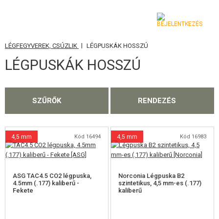
|
LÉGFEGYVEREK, CSÚZLIK
LÉGPUSKÁK HOSSZÚ
KATEGÓRIA
LÉGPUSKÁK HOSSZÚ
AIRSOFT FEGYVEREK
LÉGFEGYVEREK, CSÚZLIK
SZŰRŐK
RENDEZÉS
LÉGPUSKÁK HOSSZÚ
LÉGPISZTOLYOK
4,5 mm
Kód 16494
4,5 mm
Kód 16983
LÉGREVOLVEREK
LÉGIFEGYVER-TARTÁLYOK
ASG TAC4.5 CO2 légpuska,
Norconia Légpuska B2
4.5mm (.177) kaliberű -
szintetikus, 4,5 mm-es (.177)
Fekete
kaliberű
TARTOZÉKOK LÉGFEGYVEREKHEZ
CSÚZLIK