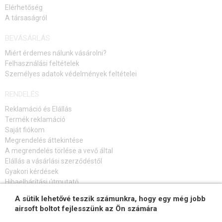
Elérhetőség
A társaságról
BEVÁSÁRLÁS
Miért érdemes nálunk vásárolni?
Felhasználási feltételek
Személyes adatok védelmények feltételei
RENDELÉS
Reklamáció és Elállás
Termék reklamáció
Saját fiókom
Megrendelés áttekintése
A megrendelés törlése a vevő által
Elállás a vásárlási szerződéstől
Gyakori kérdések
Hibaelhárítási útmutató
A sütik lehetővé teszik számunkra, hogy egy még jobb
FELIRATKOZÁS HÍRLEVÉLRE
airsoft boltot fejlesszünk az Ön számára