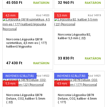
45 050 Ft
32 960 Ft
RAKTÁRON
RAKTÁRON
DIABOLOS, SÖRÉT
4,5 mm
Kód 14920
5,5 mm
Kód 14919
GRÁNÁTVETŐK, GRÁNÁTOK
LÖVEDÉK, GÁZ
Norconia Légpuska B2,
kaliber 5,5 mm (.22)
AKKUMULÁTOROK, TÖLTŐK
Norconia Légpuska QB18
szintetikus, 4,5 mm-es (.177)
kaliberű légpuska
TÁRAK
33 830 Ft
RAKTÁRON
SZEMÜVEGEK, MASZKOK
47 430 Ft
RAKTÁRON
FELSZERELÉS, EGYENRUHA, TOKOK
INGYENES SZÁLLÍTÁS
Kód 14922
INGYENES SZÁLLÍTÁS
Kód 14921
ÁLCÁZÁS, FESTÉK, SZALAG
5,5 mm
4,5 mm
RÁDIÓS, FEJHALLGATÓ, KAMERÁK
Norconia Légpuska QB78
Norconia Légpuska QB78
Deluxe, CO2, kaliber 5.5mm
Deluxe, CO2, kaliber 4.5mm
(.22)
(.177)
KIEGÉSZÍTŐK, HORDSZÍJAK