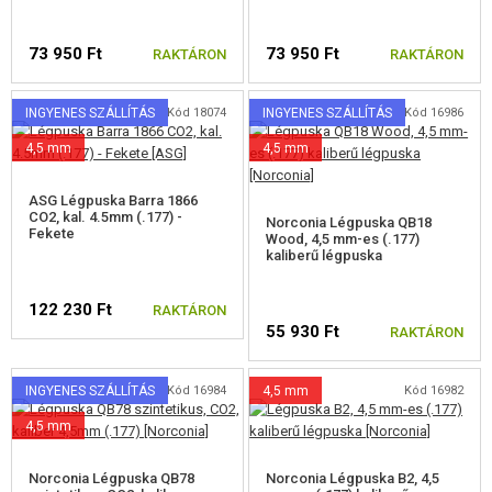
PÓTALKATRÉSZEK FEGYVEREKHEZ
73 950 Ft
73 950 Ft
RAKTÁRON
RAKTÁRON
FEGYVER JAVÍTÁS ÉS KARBANTARTÁS
INGYENES SZÁLLÍTÁS
Kód 18074
INGYENES SZÁLLÍTÁS
Kód 16986
ÖNVÉDELMI FELSZERELÉSEK, KÉPZÉS, KÉSEK
4,5 mm
4,5 mm
CÉLOK, LŐLAP
ASG Légpuska Barra 1866
CO2, kal. 4.5mm (.177) -
Norconia Légpuska QB18
OUTDOOR, BUSHCRAFT
Fekete
Wood, 4,5 mm-es (.177)
kaliberű légpuska
ÉLELMISZER
122 230 Ft
RAKTÁRON
ÉPÍTŐKÉSZLETEK, MODELLEK
55 930 Ft
RAKTÁRON
REKLÁM TÁRGYAK
INGYENES SZÁLLÍTÁS
Kód 16984
4,5 mm
Kód 16982
SÉRÜLT, HASZNÁLT ÁRUK
4,5 mm
Norconia Légpuska QB78
Norconia Légpuska B2, 4,5
HÍREK