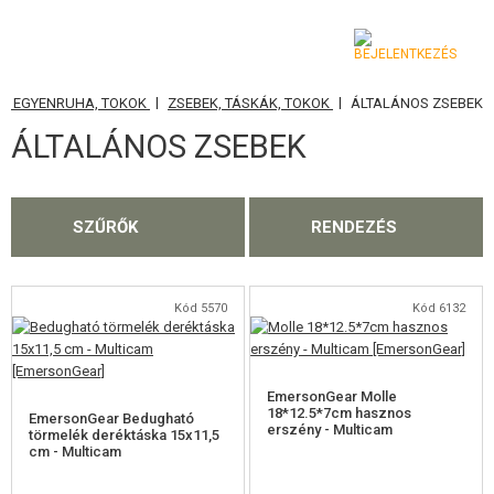
|
|
S, EGYENRUHA, TOKOK
ZSEBEK, TÁSKÁK, TOKOK
ÁLTALÁNOS ZSEBEK
KATEGÓRIA
ÁLTALÁNOS ZSEBEK
AIRSOFT FEGYVEREK
LÉGFEGYVEREK, CSÚZLIK
SZŰRŐK
RENDEZÉS
GRÁNÁTVETŐK, GRÁNÁTOK
LÖVEDÉK, GÁZ
Kód 5570
Kód 6132
AKKUMULÁTOROK, TÖLTŐK
EmersonGear Molle
TÁRAK
18*12.5*7cm hasznos
EmersonGear Bedugható
erszény - Multicam
törmelék deréktáska 15x11,5
cm - Multicam
SZEMÜVEGEK, MASZKOK