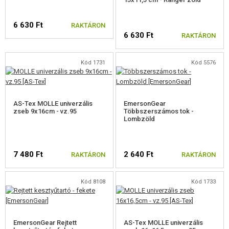
ZSEBEK, TÁSKÁK, TOKOK
6 630 Ft
RAKTÁRON
TÁSKÁK
6 630 Ft
RAKTÁRON
RÁDIÓTARTÓ TOKOK
Kód 1731
Kód 5576
EGÉSZSÉGÜGYI TOKOK
ADMIN ZSEBEK
AS-Tex MOLLE univerzális
EmersonGear
zseb 9x16cm - vz.95
Többszerszámos tok -
ÁLTALÁNOS ZSEBEK
Lombzöld
TÁRDOBÓK
7 480 Ft
IVÓZSÁK (CAMELBAG)
2 640 Ft
RAKTÁRON
RAKTÁRON
SISAK ZSEBEK
Kód 8108
Kód 1733
PUSKAAGY VÉDŐ
AKKUMULÁTOR ESETEK
EmersonGear Rejtett
AS-Tex MOLLE univerzális