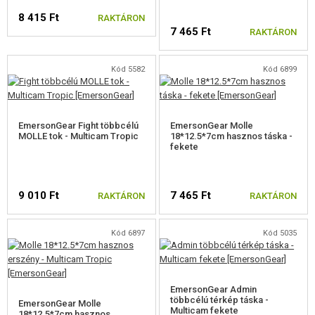
8 415 Ft
RAKTÁRON
7 465 Ft
RAKTÁRON
Kód 5582
Kód 6899
EmersonGear Fight többcélú
EmersonGear Molle
MOLLE tok - Multicam Tropic
18*12.5*7cm hasznos táska -
fekete
9 010 Ft
7 465 Ft
RAKTÁRON
RAKTÁRON
Kód 6897
Kód 5035
EmersonGear Admin
többcélú térkép táska -
EmersonGear Molle
Multicam fekete
18*12.5*7cm hasznos