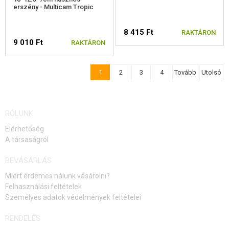
erszény - Multicam Tropic
8 415 Ft
RAKTÁRON
9 010 Ft
RAKTÁRON
1
2
3
4
Tovább
Utolsó
RÓLUNK
Elérhetőség
A társaságról
BEVÁSÁRLÁS
Miért érdemes nálunk vásárolni?
Felhasználási feltételek
Személyes adatok védelmények feltételei
RENDELÉS