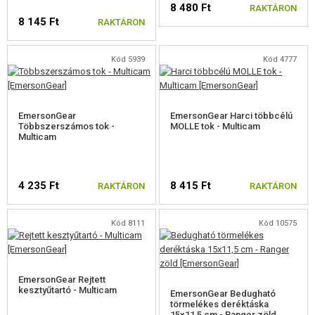
8 480 Ft
FELSZERELÉS, EGYENRUHA, TOKOK
RAKTÁRON
8 145 Ft
RAKTÁRON
FEGYVER TOKOK
Kód 5939
Kód 4777
SISAKOK, FEJVÉDŐK
EGYENRUHÁK, PÓLÓK, NADRÁGOK
EmersonGear
EmersonGear Harci többcélú
GYEREK FELSZERELÉS
Többszerszámos tok -
MOLLE tok - Multicam
Multicam
MELLÉNYEK
HÁTIZSÁKOK
4 235 Ft
8 415 Ft
RAKTÁRON
RAKTÁRON
KESZTYŰ
Kód 8111
Kód 10575
ÖVEK
PROTEKTOROK
EmersonGear Rejtett
kesztyűtartó - Multicam
EmersonGear Bedugható
MOLLE PLATFORMOK
törmelékes deréktáska
15x11,5 cm - Ranger zöld