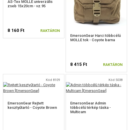
AS-Tex MOLLE univerzális
zseb 15x20cm - vz.95
ÁLCÁZÁS, FESTÉK, SZALAG
RÁDIÓS, FEJHALLGATÓ, KAMERÁK
8 160 Ft
RAKTÁRON
KIEGÉSZÍTŐK, HORDSZÍJAK
EmersonGear Harci többcélú
MOLLE tok - Coyote barna
PÓTALKATRÉSZEK FEGYVEREKHEZ
FEGYVER JAVÍTÁS ÉS KARBANTARTÁS
8 415 Ft
RAKTÁRON
ÖNVÉDELMI FELSZERELÉSEK, KÉPZÉS, KÉSEK
Kód 8109
Kód 5038
CÉLOK, LŐLAP
OUTDOOR, BUSHCRAFT
EmersonGear Rejtett
EmersonGear Admin
kesztyűtartó - Coyote Brown
többcélú térkép táska -
ÉLELMISZER
Multicam
ÉPÍTŐKÉSZLETEK, MODELLEK