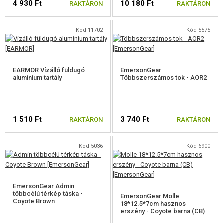
4 930 Ft
10 180 Ft
RAKTÁRON
RAKTÁRON
REKLÁM TÁRGYAK
Kód 11702
Kód 5575
SÉRÜLT, HASZNÁLT ÁRUK
HÍREK
EARMOR Vízálló füldugó
EmersonGear
alumínium tartály
Többszerszámos tok - AOR2
KEDVEZMÉNYEK
ELÉRHETŐSÉG
1 510 Ft
3 740 Ft
RAKTÁRON
RAKTÁRON
Kód 5036
Kód 6900
EmersonGear Admin
többcélú térkép táska -
EmersonGear Molle
Coyote Brown
18*12.5*7cm hasznos
erszény - Coyote barna (CB)