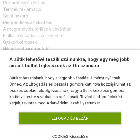
Reklamáció és Elállás
Termék reklamáció
Saját fiókom
Megrendelés áttekintése
A megrendelés törlése a vevő által
Elállás a vásárlási szerződéstől
Gyakori kérdések
Hibaelhárítási útmutató
A sütik lehetővé teszik számunkra, hogy egy még jobb
FELIRATKOZÁS HÍRLEVÉLRE
airsoft boltot fejlesszünk az Ön számára
Sütiket használunk, hogy a legjobb vásárlási élményt nyújtsuk
Önnek. Az Elfogadás és bezárás gombra kattintva hozzájárulhat az
összes cookie feldolgozásához, vagy a Sütik kezelése gombra
KÖVESSEN MINKET
kattintva testre szabhatja a beállításait. További információkért
kérjük, tekintse meg
Adatvédelmi szabályzatunkat
.
ELFOGAD ÉS BEZÁR
COOKIES KEZELÉSE
AirsoftPro.hu © 2026