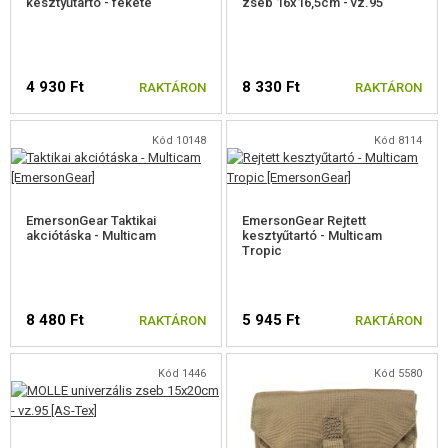
kesztyűtartó - fekete
zseb 16x16,5cm - vz.95
FEJHALLGATÓ ZSEBEK
TOVÁBBI TOKOK, ZSEBEK
4 930 Ft
8 330 Ft
RAKTÁRON
RAKTÁRON
DERÉKÖVEK
BAKANCS, CIPŐ, IMPREGNÁLÁS
Kód 10148
Kód 8114
ELSŐSEGÉLYNYÚJTÁS
EmersonGear Taktikai
EmersonGear Rejtett
KITŰZŐK
akciótáska - Multicam
kesztyűtartó - Multicam
Tropic
KULCSTARTÓK
VILÁGÍTÓ RÚD
8 480 Ft
5 945 Ft
RAKTÁRON
RAKTÁRON
CSAPAT KARSZALAG
Kód 1446
Kód 5580
PARACORDOK, KÖTELEK, KARABINEREK
TOVÁBBI KIEGÉSZÍTŐK