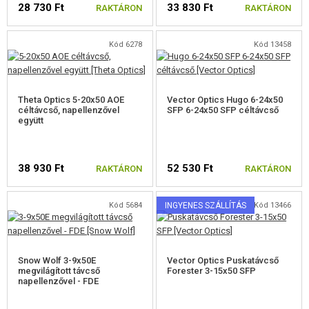
28 730 Ft
33 830 Ft
FELSZERELÉS, EGYENRUHA, TOKOK
RAKTÁRON
RAKTÁRON
ÁLCÁZÁS, FESTÉK, SZALAG
Kód 6278
Kód 13458
RÁDIÓS, FEJHALLGATÓ, KAMERÁK
Theta Optics 5-20x50 AOE
Vector Optics Hugo 6-24x50
KIEGÉSZÍTŐK, HORDSZÍJAK
céltávcső, napellenzővel
SFP 6-24x50 SFP céltávcső
együtt
ELŐAGY MARKOLATOK
RIS SÍNBORÍTÁSOK
38 930 Ft
52 530 Ft
RAKTÁRON
RAKTÁRON
HANGTOMPÍTÓ, LÁNGREJTŐ, ADAPTER
Kód 5684
INGYENES SZÁLLÍTÁS
Kód 13466
LASER, LÁMPÁK
KOLIMÁTOROK, PUSKACSÖVEK, BINOKULÁR
Snow Wolf 3-9x50E
Vector Optics Puskatávcső
RED-DOTOK
megvilágított távcső
Forester 3-15x50 SFP
napellenzővel - FDE
TÁVCSÖVEK