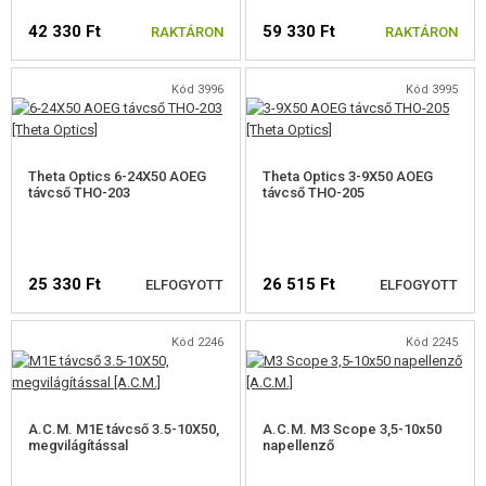
TÁVCSÖVEK 20-24MM
42 330 Ft
59 330 Ft
RAKTÁRON
RAKTÁRON
TÁVCSÖVEK 32MM
Kód 3996
Kód 3995
TÁVCSÖVEK 40MM
TÁVCSÖVEK 44MM
Theta Optics 6-24X50 AOEG
Theta Optics 3-9X50 AOEG
távcső THO-203
távcső THO-205
TÁVCSÖVEK 50MM
EGYÉB TÁVCSÖVEK
25 330 Ft
26 515 Ft
ELFOGYOTT
ELFOGYOTT
TÁVCSŐ
LÉZERES TÁVOLSÁGMÉRŐK
Kód 2246
Kód 2245
SZERELÉKGYŰRŰK
ELÉRHETŐSÉGI
ELÉRHETŐSÉGI
FIGYELMEZTETÉS
FIGYELMEZTETÉS
ÁRNYÉKOLÓ, CSILLOGÁS GÁTLÓK
A.C.M. M1E távcső 3.5-10X50,
A.C.M. M3 Scope 3,5-10x50
megvilágítással
napellenző
RIFLESCOPE KIEGÉSZÍTŐK