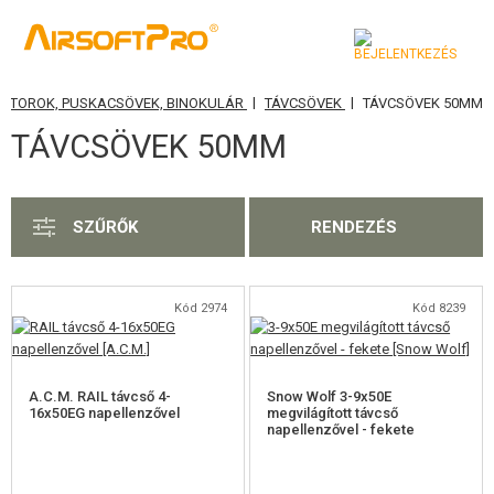
|
|
MÁTOROK, PUSKACSÖVEK, BINOKULÁR
TÁVCSÖVEK
TÁVCSÖVEK 50MM
KATEGÓRIA
TÁVCSÖVEK 50MM
AIRSOFT FEGYVEREK
LÉGFEGYVEREK, CSÚZLIK
SZŰRŐK
RENDEZÉS
GRÁNÁTVETŐK, GRÁNÁTOK
LÖVEDÉK, GÁZ
Kód 2974
Kód 8239
AKKUMULÁTOROK, TÖLTŐK
A.C.M. RAIL távcső 4-
Snow Wolf 3-9x50E
TÁRAK
16x50EG napellenzővel
megvilágított távcső
napellenzővel - fekete
SZEMÜVEGEK, MASZKOK