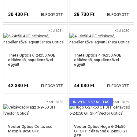
TÁRÖSSZEKÖTŐ KLIPSZ
30 430 Ft
28 730 Ft
ELFOGYOTT
ELFOGYOTT
TELESZKÓP TARTOZÉKOK
Kód 6281
Kód 6280
PEQ DOBOZOK
ELÉRHETŐSÉGI
ELÉRHETŐSÉGI
SZÍJAKASZTÓK
FIGYELMEZTETÉS
FIGYELMEZTETÉS
Theta Optics 6-24x50 AOE
Theta Optics 4-16x50 AOE
BIPOD
céltávcső, napellenzővel
céltávcső, napellenzővel
együtt
együtt
IRÁNYZÉK
HORDSZÍJAK
42 330 Ft
44 030 Ft
ELFOGYOTT
ELFOGYOTT
SZALAGOK, TÖLTÉNY MAKETTEK
Kód 13452
INGYENES SZÁLLÍTÁS
Kód 13459
PÓTALKATRÉSZEK FEGYVEREKHEZ
ELÉRHETŐSÉGI
ELÉRHETŐSÉGI
FIGYELMEZTETÉS
FIGYELMEZTETÉS
FEGYVER JAVÍTÁS ÉS KARBANTARTÁS
Vector Optics Céltávcső
Vector Optics Hugo 6-24x50
Matiz 3-9x50 SFP
GT SFP céltávcső 6-24x50 GT
SFP