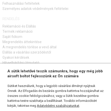
Felhasználási feltételek
PÓTALKATRÉSZEK FEGYVEREKHEZ
Személyes adatok védelmények feltételei
RENDELÉS
FEGYVER JAVÍTÁS ÉS KARBANTARTÁS
Reklamáció és Elállás
ÖNVÉDELMI FELSZERELÉSEK, KÉPZÉS, KÉSEK
Termék reklamáció
Saját fiókom
CÉLOK, LŐLAP
Megrendelés áttekintése
A megrendelés törlése a vevő által
Elállás a vásárlási szerződéstől
OUTDOOR, BUSHCRAFT
Gyakori kérdések
Hibaelhárítási útmutató
ÉLELMISZER
A sütik lehetővé teszik számunkra, hogy egy még jobb
FELIRATKOZÁS HÍRLEVÉLRE
ÉPÍTŐKÉSZLETEK, MODELLEK
airsoft boltot fejlesszünk az Ön számára
REKLÁM TÁRGYAK
Sütiket használunk, hogy a legjobb vásárlási élményt nyújtsuk
Önnek. Az Elfogadás és bezárás gombra kattintva hozzájárulhat az
összes cookie feldolgozásához, vagy a Sütik kezelése gombra
SÉRÜLT, HASZNÁLT ÁRUK
KÖVESSEN MINKET
kattintva testre szabhatja a beállításait. További információkért
kérjük, tekintse meg
Adatvédelmi szabályzatunkat
.
HÍREK