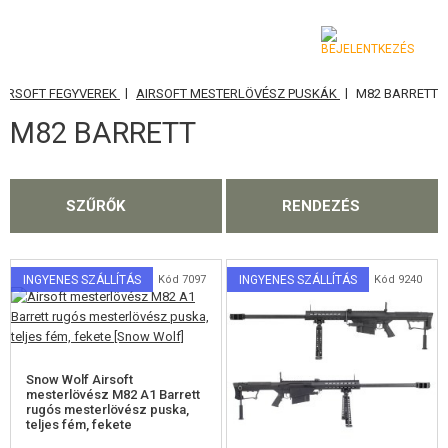
|
|
AIRSOFT FEGYVEREK
AIRSOFT MESTERLÖVÉSZ PUSKÁK
M82 BARRETT
KATEGÓRIA
M82 BARRETT
AIRSOFT FEGYVEREK
AIRSOFT PISZTOLYOK
SZŰRŐK
RENDEZÉS
CO2 AIRSOFT REVOLVEREK
AIRSOFT PUSKÁK ÉS GÉPPISZTOLYOK
INGYENES SZÁLLÍTÁS
Kód 7097
INGYENES SZÁLLÍTÁS
Kód 9240
AIRSOFT MESTERLÖVÉSZ PUSKÁK
VSR-10
Snow Wolf Airsoft
M24
mesterlövész M82 A1 Barrett
rugós mesterlövész puska,
teljes fém, fekete
M40