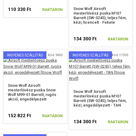
L96
Snow Wolf Airsoft
110 330 Ft
RAKTÁRON
mesterlövész puska M107
Barrett (SW-024S), teljes fém,
SVD
kézi, licencelt - Fekete
M82 BARRETT
134 300 Ft
RAKTÁRON
MSR
INGYENES SZÁLLÍTÁS
Kód 3402
INGYENES SZÁLLÍTÁS
Kód 17333
SRS/HTI/TAC-41
AMOEBA STRIKER
WW2
Snow Wolf Airsoft
mesterlövész puska Snow
Snow Wolf Airsoft
EGYÉB MESTERLÖVÉSZ PUSKÁK
Wolf M99-01 Barrett, rugós
mesterlövész puska M107
akció, engedélyezett
Barrett (SW-024S), teljes fém,
kézi, engedélyezett - TAN
AIRSOFT SÖRÉTES PUSKÁK
152 822 Ft
RAKTÁRON
AIRSOFT GÉPPUSKÁK
134 300 Ft
RAKTÁRON
KEZDŐ SZETTEK