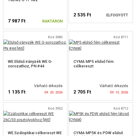
PEQ DOBOZOK
2 535 Ft
ELFOGYOTT
7 987 Ft
SZÍJAKASZTÓK
RAKTÁRON
BIPOD
Kód 3085
Kód 8711
ELÉRHETŐSÉGI
IRÁNYZÉK
FIGYELMEZTETÉS
RIS IRÁNYZÉK
WE Elülső irányzék WE G-
CYMA MP5 elülső fém
sorozathoz, PN #44
célkereszt
M4, M16 IRÁNYZÉKOK
AK IRÁNYZÉKOK
Várható érkezés
Várható érkezés
1 135 Ft
2 705 Ft
09. 20. 2026
09. 15. 2026
EGYÉB IRÁNYZÉK
IRÁNYKERESŐ KIEGÉSZÍTŐK
Kód 3952
Kód 8712
HORDSZÍJAK
ELÉRHETŐSÉGI
ELÉRHETŐSÉGI
FIGYELMEZTETÉS
FIGYELMEZTETÉS
SZALAGOK, TÖLTÉNY MAKETTEK
WE Száloptikai célkereszt WE
CYMA MP5K és PDW elülső