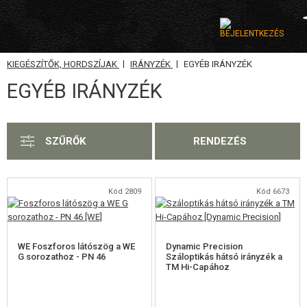
|
|
KIEGÉSZÍTŐK, HORDSZÍJAK
IRÁNYZÉK
EGYÉB IRÁNYZÉK
KATEGÓRIA
EGYÉB IRÁNYZÉK
AIRSOFT FEGYVEREK
LÉGFEGYVEREK, CSÚZLIK
SZŰRŐK
RENDEZÉS
GRÁNÁTVETŐK, GRÁNÁTOK
LÖVEDÉK, GÁZ
Kód 2809
Kód 6673
AKKUMULÁTOROK, TÖLTŐK
WE Foszforos látószög a WE
Dynamic Precision
TÁRAK
G sorozathoz - PN 46
Száloptikás hátsó irányzék a
TM Hi-Capához
SZEMÜVEGEK, MASZKOK