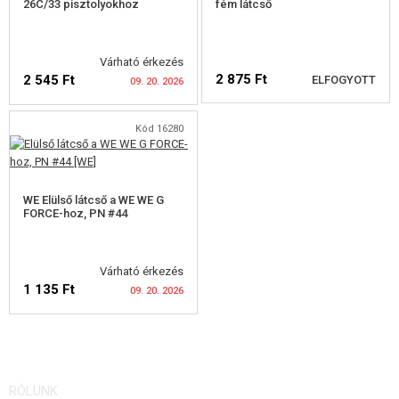
26C/33 pisztolyokhoz
fém látcső
PÓTALKATRÉSZEK FEGYVEREKHEZ
Várható érkezés
FEGYVER JAVÍTÁS ÉS KARBANTARTÁS
2 875 Ft
2 545 Ft
ELFOGYOTT
09. 20. 2026
ÖNVÉDELMI FELSZERELÉSEK, KÉPZÉS, KÉSEK
Kód 16280
CÉLOK, LŐLAP
ELÉRHETŐSÉGI
ELÉRHETŐSÉGI
FIGYELMEZTETÉS
FIGYELMEZTETÉS
OUTDOOR, BUSHCRAFT
WE Elülső látcső a WE WE G
FORCE-hoz, PN #44
ÉLELMISZER
ÉPÍTŐKÉSZLETEK, MODELLEK
Várható érkezés
1 135 Ft
09. 20. 2026
REKLÁM TÁRGYAK
SÉRÜLT, HASZNÁLT ÁRUK
ELÉRHETŐSÉGI
RÓLUNK
HÍREK
FIGYELMEZTETÉS