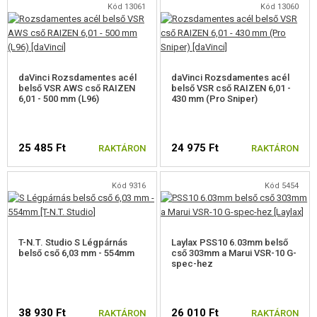
Kód 13061
Kód 13060
daVinci Rozsdamentes acél
daVinci Rozsdamentes acél
belső VSR AWS cső RAIZEN
belső VSR cső RAIZEN 6,01 -
6,01 - 500 mm (L96)
430 mm (Pro Sniper)
25 485 Ft
24 975 Ft
RAKTÁRON
RAKTÁRON
Kód 9316
Kód 5454
T-N.T. Studio S Légpárnás
Laylax PSS10 6.03mm belső
belső cső 6,03 mm - 554mm
cső 303mm a Marui VSR-10 G-
spec-hez
38 930 Ft
26 010 Ft
RAKTÁRON
RAKTÁRON