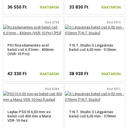
36 550 Ft
33 830 Ft
RAKTÁRON
RAKTÁRON
KÖZPONTOSÍTÓ GYŰRŰK
EGYÉB ALKATRÉSZEK MESTERLÖVÉSZ PUSKÁHOZ
Kód 5754
Kód 9315
GÁZFEGYVEREK ALKATRÉSZEI
HPA
PDI Rozsdamentes acél
T-N.T. Studio S Légpárnás
belső cső 6.01mm - 430mm
belső cső 6,03 mm - 510mm
(VSR-10 Pro)
FEGYVER JAVÍTÁS ÉS KARBANTARTÁS
ÖNVÉDELMI FELSZERELÉSEK, KÉPZÉS, KÉSEK
42 330 Ft
38 930 Ft
RAKTÁRON
RAKTÁRON
CÉLOK, LŐLAP
Kód 6244
Kód 9311
OUTDOOR, BUSHCRAFT
ÉLELMISZER
Laylax PSS10 6,03 mm-es
T-N.T. Studio S Légpárnás
belső cső 430 mm a Marui
belső cső 6,03 mm - 370mm
VSR-10-hez
ÉPÍTŐKÉSZLETEK, MODELLEK