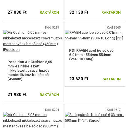
REKLÁM TÁRGYAK
27 030 Ft
32 130 Ft
RAKTÁRON
RAKTÁRON
SÉRÜLT, HASZNÁLT ÁRUK
Kód 5299
Kód 8565
HÍREK
KEDVEZMÉNYEK
PDI RAVEN acél belső cső
6.01mm - 554mm 554mm
(VSR-10 Long)
Poseidon Air Cushion 6,05
ELÉRHETŐSÉG
mm-es nikkelezett
nikkelezett csavarhúzós
mesterlövész belső cső
23 630 Ft
(450mm)
RAKTÁRON
21 930 Ft
RAKTÁRON
Kód 5294
Kód 9317