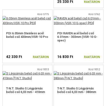
25 330 Ft
RAKTÁRON
A SW M99-HEZ
Kód 5775
Kód 5762
A SW SV-98-HEZ
A MESTERLÖVÉSZ PUSKÁINAK RUGÓI
PDI 6.05mm Steinless acél
PDI RAVEN acél belső cső
belső cső 430mm/VSR-10 Pro
PUSKACSŐ
6.01mm - 303mm (VSR-10 G-
spec)
AEG BELSŐ CSÖVEK
CSŐ A VSR GUMILÖVEDÉKEKHEZ
42 330 Ft
16 830 Ft
RAKTÁRON
RAKTÁRON
VSR 200-399MM
Kód 9313
Kód 9312
VSR 400-499MM
VSR 500-599MM
T-N.T. Studio S Légpárnás
T-N.T. Studio S Légpárnás
belső cső 6,03 mm - 410mm
belső cső 6,03 mm - 380mm
VSR 600-799MM
HOP-UP GUMILÖVEDÉKEK