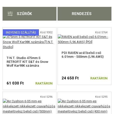
FELSZERELÉS, EGYENRUHA, TOKOK
SZŰRŐK
RENDEZÉS
ÁLCÁZÁS, FESTÉK, SZALAG
RÁDIÓS, FEJHALLGATÓ, KAMERÁK
INGYENES SZÁLLÍTÁS
Kód 9302
Kód 5764
KIEGÉSZÍTŐK, HORDSZÍJAK
PÓTALKATRÉSZEK FEGYVEREKHEZ
PDI RAVEN acél belső cső
6.01mm - 500mm (L96 AWS)
T-N.T. Studio 475mm S
ELEKTROMOS FEGYVEREKHEZ - BELTÉRI
RETROFIT KIT S&T és Snow
Wolf Kar98K számára
ELEKTROMOS FEGYVEREKHEZ - KÜLSŐ
24 650 Ft
RAKTÁRON
A MESTERLÖVÉSZ PUSKÁNAK RÉSZEI
61 030 Ft
RAKTÁRON
A VSR, BAR10, MB03, CM.701-HOZ
Kód 5296
Kód 5295
A SNOW WOLF M24-HEZ
A CYMA M24 (CM.702)