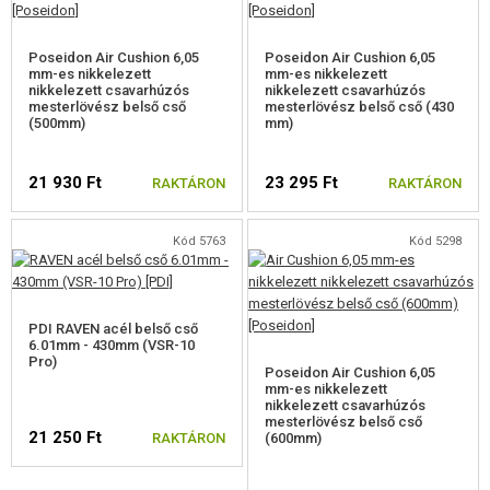
A WELL MB01,4,5,8,14-HEZ
Poseidon Air Cushion 6,05
Poseidon Air Cushion 6,05
mm-es nikkelezett
mm-es nikkelezett
A WELL MB06,13-HOZ
nikkelezett csavarhúzós
nikkelezett csavarhúzós
mesterlövész belső cső
mesterlövész belső cső (430
A TM AWS, WELL MB44XX-HEZ
(500mm)
mm)
A SVD-HEZ
21 930 Ft
23 295 Ft
RAKTÁRON
RAKTÁRON
SNOW WOLF KAR98K SZÁMÁRA
Kód 5763
Kód 5298
A CYMA CM.700, 708
A CM.703, 707
PDI RAVEN acél belső cső
6.01mm - 430mm (VSR-10
AZ SILVERBACK SRS
Pro)
Poseidon Air Cushion 6,05
mm-es nikkelezett
AZ SILVERBACK HTI
nikkelezett csavarhúzós
mesterlövész belső cső
21 250 Ft
AZ SILVERBACK TAC-41
RAKTÁRON
(600mm)
AZ ARES AMOEBA STRIKER-HEZ