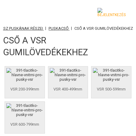
|
|
VÉSZ PUSKÁNAK RÉSZEI
PUSKACSŐ
CSŐ A VSR GUMILÖVEDÉKEKHEZ
KATEGÓRIA
CSŐ A VSR
AIRSOFT FEGYVEREK
GUMILÖVEDÉKEKHEZ
LÉGFEGYVEREK, CSÚZLIK
GRÁNÁTVETŐK, GRÁNÁTOK
LÖVEDÉK, GÁZ
VSR 200-399mm
VSR 400-499mm
VSR 500-599mm
AKKUMULÁTOROK, TÖLTŐK
TÁRAK
VSR 600-799mm
SZEMÜVEGEK, MASZKOK