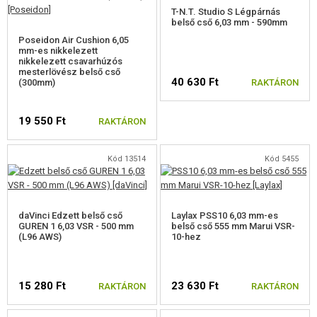
T-N.T. Studio S Légpárnás
belső cső 6,03 mm - 590mm
Poseidon Air Cushion 6,05
mm-es nikkelezett
nikkelezett csavarhúzós
mesterlövész belső cső
40 630 Ft
(300mm)
RAKTÁRON
19 550 Ft
RAKTÁRON
Kód 13514
Kód 5455
daVinci Edzett belső cső
Laylax PSS10 6,03 mm-es
GUREN 1 6,03 VSR - 500 mm
belső cső 555 mm Marui VSR-
(L96 AWS)
10-hez
15 280 Ft
23 630 Ft
RAKTÁRON
RAKTÁRON