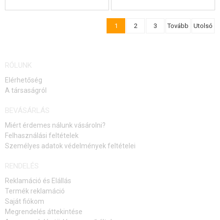
1
2
3
Tovább
Utolsó
RÓLUNK
Elérhetőség
A társaságról
BEVÁSÁRLÁS
Miért érdemes nálunk vásárolni?
Felhasználási feltételek
Személyes adatok védelmények feltételei
RENDELÉS
Reklamáció és Elállás
Termék reklamáció
Saját fiókom
Megrendelés áttekintése