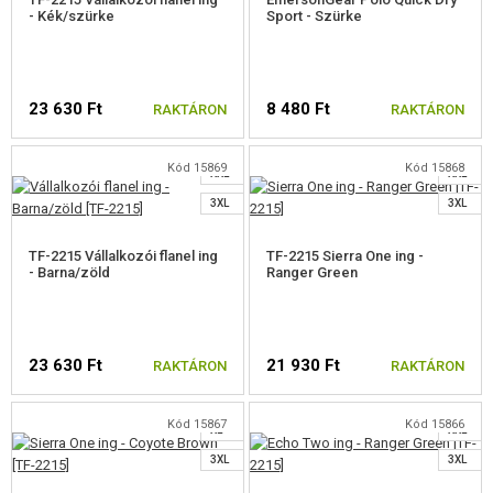
- Kék/szürke
Sport - Szürke
BAKANCS, CIPŐ, IMPREGNÁLÁS
XS
ELSŐSEGÉLYNYÚJTÁS
M
23 630 Ft
KITŰZŐK
8 480 Ft
RAKTÁRON
RAKTÁRON
L
M
XL
L
KULCSTARTÓK
Kód 15869
Kód 15868
XXL
XXL
VÁLASSZON MÉRETET
VÁLASSZON MÉRETET
VILÁGÍTÓ RÚD
3XL
3XL
CSAPAT KARSZALAG
TF-2215 Vállalkozói flanel ing
TF-2215 Sierra One ing -
- Barna/zöld
Ranger Green
PARACORDOK, KÖTELEK, KARABINEREK
S
TOVÁBBI KIEGÉSZÍTŐK
S
M
23 630 Ft
21 930 Ft
RAKTÁRON
RAKTÁRON
M
L
ÁLCÁZÁS, FESTÉK, SZALAG
L
XL
Kód 15867
Kód 15866
RÁDIÓS, FEJHALLGATÓ, KAMERÁK
XL
XXL
VÁLASSZON MÉRETET
VÁLASSZON MÉRETET
3XL
3XL
KIEGÉSZÍTŐK, HORDSZÍJAK