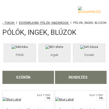
|
|
HA, TOKOK
EGYENRUHÁK, PÓLÓK, NADRÁGOK
PÓLÓK, INGEK, BLÚZOK
KATEGÓRIA
PÓLÓK, INGEK, BLÚZOK
AIRSOFT FEGYVEREK
LÉGFEGYVEREK, CSÚZLIK
Pólók
Ingek
Dzseki
GRÁNÁTVETŐK, GRÁNÁTOK
LÖVEDÉK, GÁZ
SZŰRŐK
RENDEZÉS
AKKUMULÁTOROK, TÖLTŐK
M
M
XL
XL
TÁRAK
XXL
XXL
Kód 17350
Kód 17349
3XL
3XL
SZEMÜVEGEK, MASZKOK