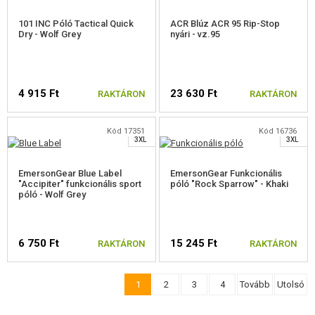
101 INC Póló Tactical Quick
ACR Blúz ACR 95 Rip-Stop
Dry - Wolf Grey
nyári - vz.95
S
M
S
L
4 915 Ft
23 630 Ft
RAKTÁRON
RAKTÁRON
XL
XL
XXL
XXL
Kód 17351
Kód 16736
3XL
3XL
VÁLASSZON MÉRETET
VÁLASSZON MÉRETET
EmersonGear Blue Label
EmersonGear Funkcionális
"Accipiter" funkcionális sport
póló "Rock Sparrow" - Khaki
póló - Wolf Grey
6 750 Ft
15 245 Ft
RAKTÁRON
RAKTÁRON
1
2
3
4
Tovább
Utolsó
VÁLASSZON MÉRETET
VÁLASSZON MÉRETET