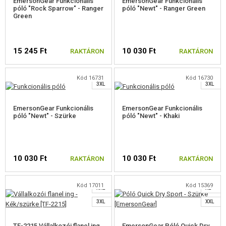
EmersonGear Funkcionális
EmersonGear Funkcionális
ALSÓNEMŰ ÉS TERMIKUS ALSÓNEMŰ
póló "Rock Sparrow" - Ranger
póló "Newt" - Ranger Green
Green
S
ZOKNIK
M
M
L
L
ÁLCARUHÁK
15 245 Ft
10 030 Ft
RAKTÁRON
RAKTÁRON
XL
XL
GYEREK FELSZERELÉS
XXL
XXL
Kód 16731
Kód 16730
3XL
3XL
VÁLASSZON MÉRETET
VÁLASSZON MÉRETET
MELLÉNYEK
EmersonGear Funkcionális
EmersonGear Funkcionális
HÁTIZSÁKOK
póló "Newt" - Szürke
póló "Newt" - Khaki
KESZTYŰ
S
M
ÖVEK
10 030 Ft
10 030 Ft
RAKTÁRON
RAKTÁRON
L
S
PROTEKTOROK
XL
M
Kód 17011
Kód 15369
XXL
XL
MOLLE PLATFORMOK
VÁLASSZON MÉRETET
VÁLASSZON MÉRETET
3XL
XXL
ZSEBEK, TÁSKÁK, TOKOK
TF-2215 Vállalkozói flanel ing
EmersonGear Póló Quick Dry