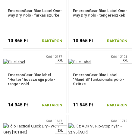
EmersonGear Blue Label One-
EmersonGear Blue Label One-
KEDVEZMÉNYEK
way Dry Polo - farkas szürke
way Dry Polo - tengerészkék
S
ELÉRHETŐSÉG
M
S
10 865 Ft
10 865 Ft
RAKTÁRON
RAKTÁRON
L
M
XL
L
Kód 12157
Kód 12121
XXL
XXL
VÁLASSZON MÉRETET
VÁLASSZON MÉRETET
EmersonGear Blue label
EmersonGear Blue Label
"Hunter" hosszú ujjú póló -
"Mandrill" funkcionális póló -
ranger zöld
Szürke
S
M
14 945 Ft
11 545 Ft
RAKTÁRON
RAKTÁRON
L
XL
Kód 11647
Kód 11719
XXL
VÁLASSZON MÉRETET
VÁLASSZON MÉRETET
3XL