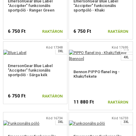
EmersonGear Blue Label
EmersonGear Blue Label
FELSZERELÉS, EGYENRUHA, TOKOK
"Accipiter" funkcionális
"Accipiter" funkcionális
sportpóló - Ranger Green
sportpóló - Khaki
FEGYVER TOKOK
S
S
M
SISAKOK, FEJVÉDŐK
6 750 Ft
6 750 Ft
RAKTÁRON
RAKTÁRON
M
XL
EGYENRUHÁK, PÓLÓK, NADRÁGOK
XXL
XXL
Kód 17348
Kód 17695
3XL
3XL
VÁLASSZON MÉRETET
VÁLASSZON MÉRETET
TELJES UNIFORMIS
4XL
EmersonGear Blue Label
PÓLÓK, INGEK, BLÚZOK
"Accipiter" funkcionális
Bennon PIPPO flanel ing -
sportpóló - Sárga kék
Khaki/fekete
PÓLÓK
S
S
M
M
INGEK
6 750 Ft
RAKTÁRON
L
L
11 880 Ft
RAKTÁRON
DZSEKI
XL
XL
XXL
XXL
NADRÁGOK
VÁLASSZON MÉRETET
Kód 16734
Kód 16733
3XL
3XL
VÁLASSZON MÉRETET
KABÁTOK, PULÓVEREK