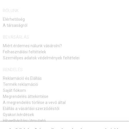
RÓLUNK
Elérhetőség
A társaságról
BEVÁSÁRLÁS
Miért érdemes nálunk vásárolni?
Felhasználási feltételek
Személyes adatok védelmények feltételei
RENDELÉS
Reklamáció és Elállás
Termék reklamáció
Saját fiókom
Megrendelés áttekintése
A megrendelés törlése a vevő által
Elállás a vásárlási szerződéstől
Gyakori kérdések
Hibaelhárítási útmutató