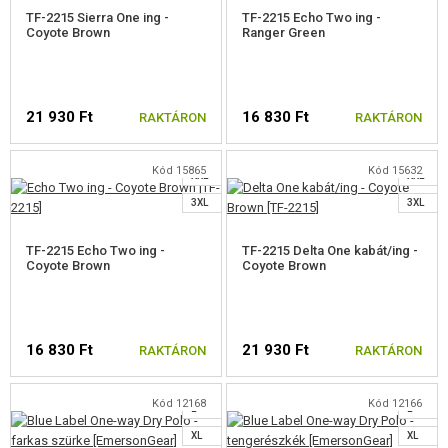
TF-2215 Sierra One ing -
TF-2215 Echo Two ing -
PÓTALKATRÉSZEK FEGYVEREKHEZ
Coyote Brown
Ranger Green
S
S
FEGYVER JAVÍTÁS ÉS KARBANTARTÁS
M
M
21 930 Ft
16 830 Ft
RAKTÁRON
RAKTÁRON
ÖNVÉDELMI FELSZERELÉSEK, KÉPZÉS, KÉSEK
L
L
XL
XL
CÉLOK, LŐLAP
Kód 15865
Kód 15632
XXL
XXL
VÁLASSZON MÉRETET
VÁLASSZON MÉRETET
3XL
3XL
OUTDOOR, BUSHCRAFT
TF-2215 Echo Two ing -
TF-2215 Delta One kabát/ing -
ÉLELMISZER
Coyote Brown
Coyote Brown
ÉPÍTŐKÉSZLETEK, MODELLEK
REKLÁM TÁRGYAK
16 830 Ft
21 930 Ft
RAKTÁRON
RAKTÁRON
S
S
M
M
SÉRÜLT, HASZNÁLT ÁRUK
Kód 12168
Kód 12166
L
L
VÁLASSZON MÉRETET
VÁLASSZON MÉRETET
XL
XL
HÍREK