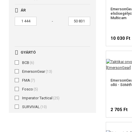
EmersonGea
ÁR
elsősegélyc
Multicam
-
10 030 Ft
GYÁRTÓ
BCB
(6)
EmersonGear
(13)
FMA
EmersonGear
(7)
olló - Sötétf
Fosco
(5)
Imperator Tactical
(25)
SURVIVAL
(10)
2 705 Ft