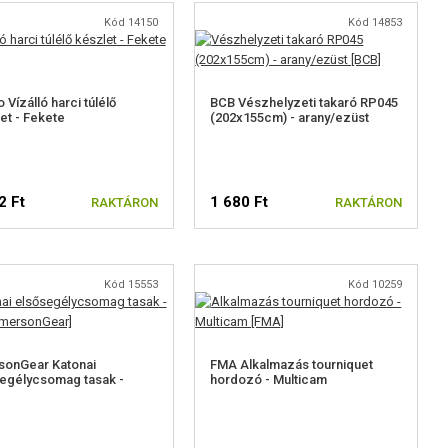
Kód 14150
Kód 14853
 Vízálló harci túlélő
BCB Vészhelyzeti takaró RP045
et - Fekete
(202x155cm) - arany/ezüst
2 Ft
1 680 Ft
RAKTÁRON
RAKTÁRON
Kód 15553
Kód 10259
sonGear Katonai
FMA Alkalmazás tourniquet
egélycsomag tasak -
hordozó - Multicam