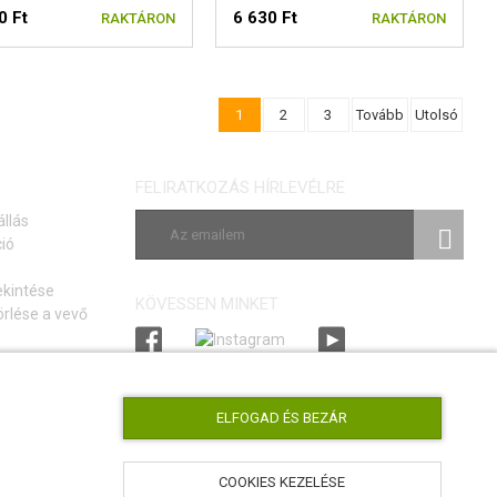
0 Ft
6 630 Ft
RAKTÁRON
RAKTÁRON
1
2
3
Tovább
Utolsó
FELIRATKOZÁS HÍRLEVÉLRE
állás
ió
ekintése
KÖVESSEN MINKET
rlése a vevő
si szerződéstől
tmutató
ELFOGAD ÉS BEZÁR
COOKIES KEZELÉSE