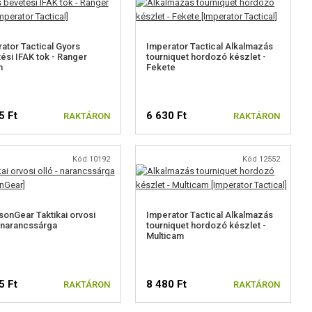
ator Tactical Gyors
Imperator Tactical Alkalmazás
ési IFAK tok - Ranger
tourniquet hordozó készlet -
n
Fekete
5 Ft
6 630 Ft
RAKTÁRON
RAKTÁRON
Kód 10192
Kód 12552
onGear Taktikai orvosi
Imperator Tactical Alkalmazás
- narancssárga
tourniquet hordozó készlet -
Multicam
5 Ft
8 480 Ft
RAKTÁRON
RAKTÁRON