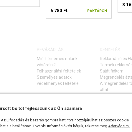
8 16
6 780 Ft
RAKTÁRON
BEVÁSÁRLÁS
RENDELÉS
Miért érdemes nálunk
Reklamáció és El
vásárolni?
Termék reklamác
Felhasználási feltételek
Saját fiókom
Személyes adatok
Megrendelés átt
védelmények feltételei
A megrendelés tö
által
Elállás a vásárlá
Gyakori kérdések
irsoft boltot fejlesszünk az Ön számára
Hibaelhárítási ú
k. Az Elfogadás és bezárás gombra kattintva hozzájárulhat az összes cookie
atja a beállításait. További információkért kérjük, tekintse meg
Adatvédelmi