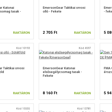
r Katonai
EmersonGear Taktikai orvosi
Emers
somag tasak -
olló - Fekete
- fek
2 705 Ft
5 08
RAKTÁRON
RAKTÁRON
Kód 10193
Kód 4597
 Taktikai orvosi
EmersonGear Katonai
FMA G
öld
elsősegélycsomag tasak -
érszo
Fekete
8 160 Ft
5 94
RAKTÁRON
RAKTÁRON
Kód 15555
Kód 13781