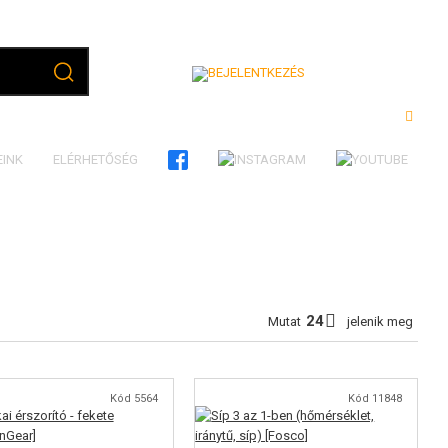
Bejelentkezés
EINK
ELÉRHETŐSÉG
Mutat
jelenik meg
Kód 5564
Kód 11848