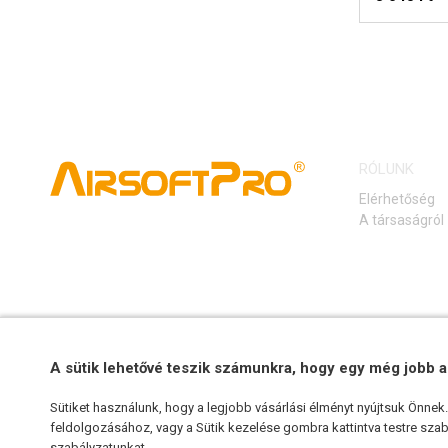
RÓLUNK
Elérhetőség
A társaságról
A sütik lehetővé teszik számunkra, hogy egy még jobb a
Sütiket használunk, hogy a legjobb vásárlási élményt nyújtsuk Önne
feldolgozásához, vagy a Sütik kezelése gombra kattintva testre szabh
szabályzatunkat
.