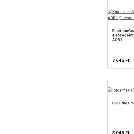
EmersonGea
elsősegélyc
AOR1
7 645 Ft
BCB Rugalm
3 045 Ft