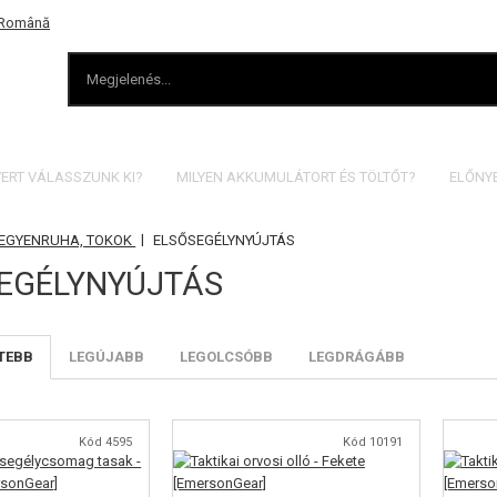
VERT VÁLASSZUNK KI?
MILYEN AKKUMULÁTORT ÉS TÖLTŐT?
ELŐNY
|
 EGYENRUHA, TOKOK
ELSŐSEGÉLYNYÚJTÁS
EGÉLYNYÚJTÁS
TEBB
LEGÚJABB
LEGOLCSÓBB
LEGDRÁGÁBB
Kód 4595
Kód 10191