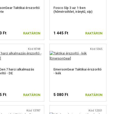
onGear Taktikai érszorító
Fosco Síp 3 az 1-ben
ete
(hőmérséklet, iránytű, síp)
0 Ft
1 445 Ft
RAKTÁRON
RAKTÁRON
Kód 8748
Kód 5565
en 7 harci alkalmazás
EmersonGear Taktikai érszorító
rító - DE
- kék
5 Ft
5 080 Ft
RAKTÁRON
RAKTÁRON
Kód 13787
Kód 12551