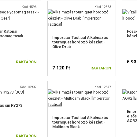
Kód 4596
Kód 12553
r Katonai
Fosco
somag tasak -
készl
Imperator Tactical Alkalmazás
tourniquet hordozó készlet -
Olive Drab
5 93
RAKTÁRON
7 120 Ft
RAKTÁRON
Kód 15907
Kód 12547
as sín RY273
Emer
elsős
Imperator Tactical Alkalmazás
AOR2
tourniquet hordozó készlet -
Multicam Black
RAKTÁRON