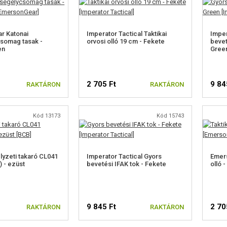
r Katonai
Imperator Tactical Taktikai
Imper
somag tasak -
orvosi olló 19 cm - Fekete
bevet
en
Gree
2 705 Ft
9 84
RAKTÁRON
RAKTÁRON
Kód 13173
Kód 15743
yzeti takaró CL041
Imperator Tactical Gyors
Emers
 - ezüst
bevetési IFAK tok - Fekete
olló 
9 845 Ft
2 70
RAKTÁRON
RAKTÁRON