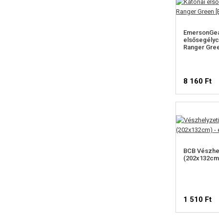
EmersonGea
elsősegélyc
Ranger Gre
8 160 Ft
BCB Vészhel
(202x132cm)
1 510 Ft