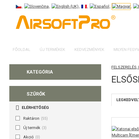
FŐOLDAL
ÚJ TERMÉKEK
KEDVEZMÉNYEK
MILYEN FEGY
FELSZERELÉS,
KATEGÓRIA
ELSŐS
SZŰRŐK
LEGKEDVEL
ELÉRHETŐSÉG
Raktáron
(55)
Új termék
(3)
Akció
(0)