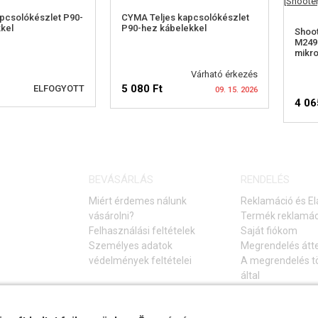
apcsolókészlet P90-
CYMA Teljes kapcsolókészlet
kel
P90-hez kábelekkel
Shoot
M249
mikro
Várható érkezés
5 080 Ft
ELFOGYOTT
09. 15. 2026
4 06
RHETŐSÉGI
ELÉRHETŐSÉGI
ELMEZTETÉS
FIGYELMEZTETÉS
BEVÁSÁRLÁS
RENDELÉS
Miért érdemes nálunk
Reklamáció és El
vásárolni?
Termék reklamác
Felhasználási feltételek
Saját fiókom
Személyes adatok
Megrendelés átt
védelmények feltételei
A megrendelés tö
által
Elállás a vásárlá
Gyakori kérdések