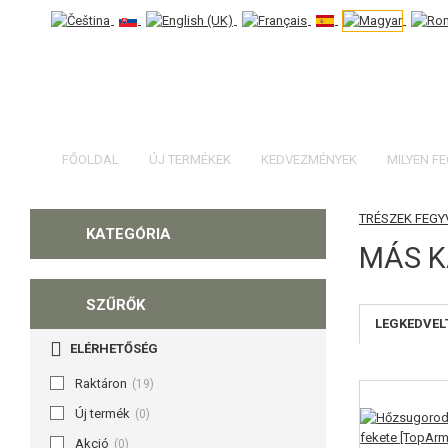
FŐOLDAL
ÚJ TERMÉKEK
KEDVEZMÉNYEK
MILYEN F
PÓTALKATRÉSZEK FEG
KATEGÓRIA
MÁS K
SZŰRŐK
LEGKEDVEL
ELÉRHETŐSÉG
Raktáron
(19)
Új termék
(0)
Akció
(0)