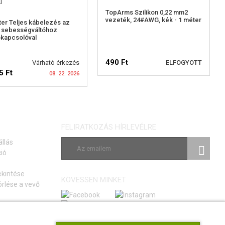
TopArms Szilikon 0,22 mm2
vezeték, 24#AWG, kék - 1 méter
er Teljes kábelezés az
 sebességváltóhoz
kapcsolóval
490 Ft
Várható érkezés
ELFOGYOTT
5 Ft
08. 22. 2026
ELÉRHETŐSÉGI
ELÉRHETŐSÉGI
FIGYELMEZTETÉS
FELIRATKOZÁS HÍRLEVÉLRE
FIGYELMEZTETÉS
állás
ió
ekintése
KÖVESSEN MINKET
rlése a vevő
si szerződéstől