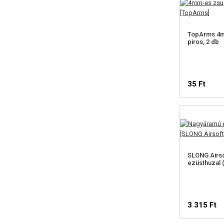
TopArms 4m
piros, 2 db
35 Ft
SLONG Airs
ezüsthuzal 
3 315 Ft