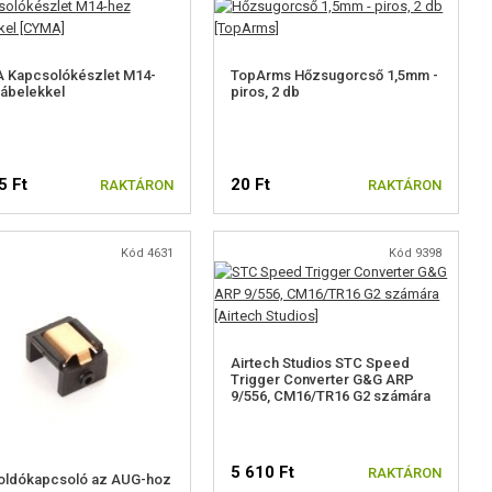
 Kapcsolókészlet M14-
TopArms Hőzsugorcső 1,5mm -
ábelekkel
piros, 2 db
5 Ft
20 Ft
RAKTÁRON
RAKTÁRON
Kód 4631
Kód 9398
Airtech Studios STC Speed
Trigger Converter G&G ARP
9/556, CM16/TR16 G2 számára
5 610 Ft
RAKTÁRON
ioldókapcsoló az AUG-hoz