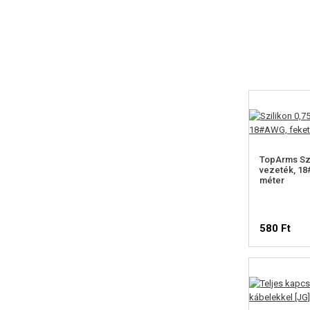
TopArms Szi
vezeték, 18
méter
580 Ft