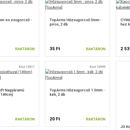
m-es zsugorcső -
TopArms Hőzsugorcső 5mm -
CYMA
piros, 2 db
hez k
35 Ft
2 53
RAKTÁRON
RAKTÁRON
Kód 13411
Kód 10999
oft Nagyáramú
TopArms Hőzsugorcső 1.5mm -
(149cm)
kék, 2 db
20 Ft
RAKTÁRON
RAKTÁRON
JG K