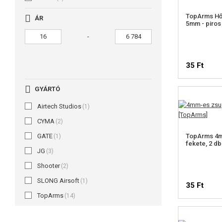
TopArms Hő
ÁR
5mm - piros
-
35 Ft
GYÁRTÓ
Airtech Studios
(1)
CYMA
(2)
GATE
TopArms 4m
(1)
fekete, 2 db
JG
(3)
Shooter
(2)
SLONG Airsoft
(1)
35 Ft
TopArms
(14)