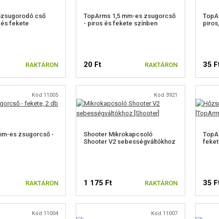
zsugorodó cső
TopArms 1,5 mm-es zsugorcső
TopA
 és fekete
- piros és fekete színben
piros
20 Ft
35 F
RAKTÁRON
RAKTÁRON
Kód 11005
Kód 3921
m-es zsugorcső -
Shooter Mikrokapcsoló
TopA
Shooter V2 sebességváltókhoz
feket
1 175 Ft
35 F
RAKTÁRON
RAKTÁRON
Kód 11004
Kód 11007