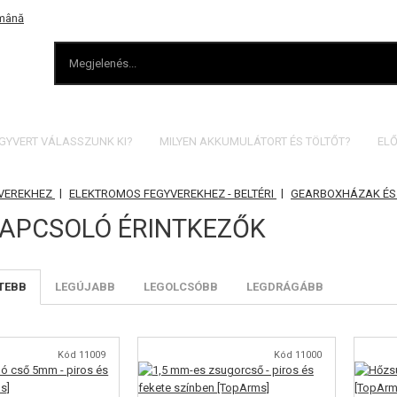
EGYVERT VÁLASSZUNK KI?
MILYEN AKKUMULÁTORT ÉS TÖLTŐT?
ELŐ
|
|
YVEREKHEZ
ELEKTROMOS FEGYVEREKHEZ - BELTÉRI
GEARBOXHÁZAK ÉS
APCSOLÓ ÉRINTKEZŐK
TEBB
LEGÚJABB
LEGOLCSÓBB
LEGDRÁGÁBB
Kód 11009
Kód 11000