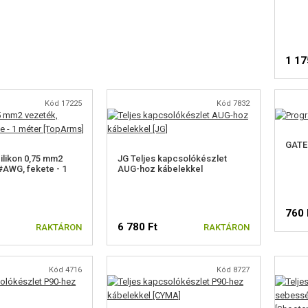
1 17
Kód 17225
Kód 7832
GATE
likon 0,75 mm2
JG Teljes kapcsolókészlet
#AWG, fekete - 1
AUG-hoz kábelekkel
760 
6 780 Ft
RAKTÁRON
RAKTÁRON
Kód 4716
Kód 8727