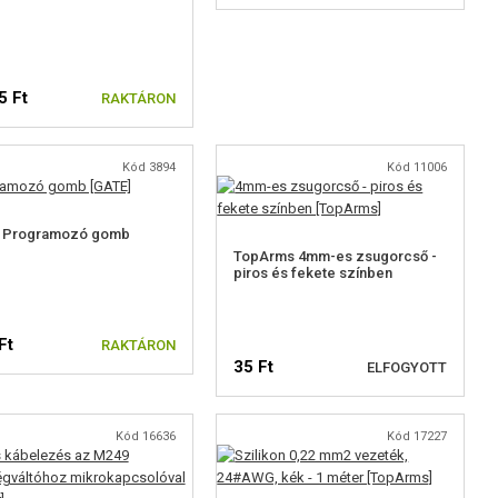
5 Ft
RAKTÁRON
Kód 3894
Kód 11006
 Programozó gomb
TopArms 4mm-es zsugorcső -
piros és fekete színben
Ft
RAKTÁRON
35 Ft
ELFOGYOTT
Kód 16636
Kód 17227
ELÉRHETŐSÉGI
FIGYELMEZTETÉS