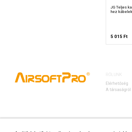
JG Teljes k
hez kábelek
5 015 Ft
ELÉ
FIGY
RÓLUNK
Elérhetőség
A társaságról