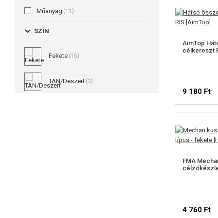
Műanyag
(11)
SZÍN
AimTop Hát
célkereszt 
Fekete
(15)
TAN/Deszert
(3)
9 180 Ft
FMA Mechan
célzókészlet
4 760 Ft