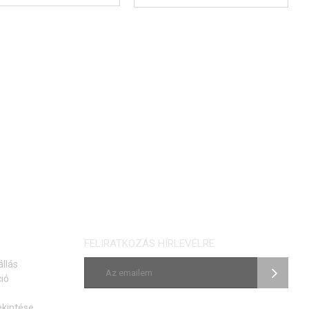
ELÉRHETŐSÉGI
ELÉRHETŐSÉGI
FIGYELMEZTETÉS
FIGYELMEZTETÉS
FELIRATKOZÁS HÍRLEVÉLRE
állás
ió
ekintése