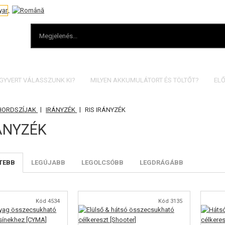
EGYVERT VÁLASSZUNK KI?
MILYEN AKKUMULÁTORT ÉS TÖLTŐT?
ELŐ
|
|
 HORDSZÍJAK
IRÁNYZÉK
RIS IRÁNYZÉK
RÁNYZÉK
TEBB
LEGÚJABB
LEGOLCSÓBB
LEGDRÁGÁBB
Kód 4534
Kód 3135