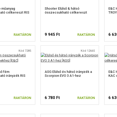
 műanyag
Shooter Elülső & hátsó
E&C 
tó célkereszt RIS
összecsukható célkereszt
TROY 
9 945 Ft
6 63
RAKTÁRON
RAKTÁRON
Kód 7285
Kód 12665
ső fém
ASG Elülső és hátsó irányzék a
E&C 
tó irányzék RIS
Scorpion EVO 3 A1-hez
KAC c
6 780 Ft
6 63
RAKTÁRON
RAKTÁRON