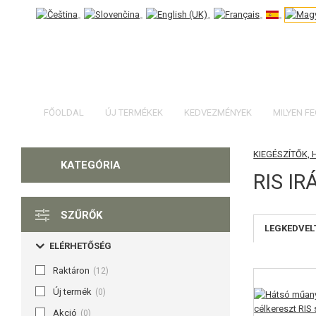
FŐOLDAL
ÚJ TERMÉKEK
KEDVEZMÉNYEK
MILYEN F
KIEGÉSZÍTŐK,
KATEGÓRIA
RIS I
SZŰRŐK
LEGKEDVEL
ELÉRHETŐSÉG
Raktáron
(12)
Új termék
(0)
Akció
(0)