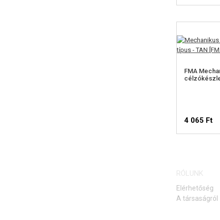
ELÉ
FIGY
FMA Mechan
célzókészlet
4 065 Ft
ELÉ
RÓLUNK
FIGY
Elérhetőség
A társaságról