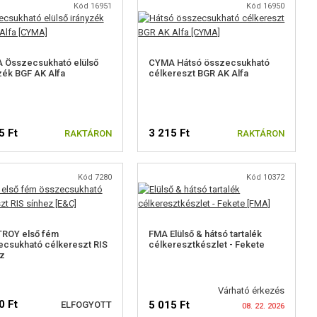
Kód 16951
Kód 16950
 Összecsukható elülső
CYMA Hátsó összecsukható
zék BGF AK Alfa
célkereszt BGR AK Alfa
5 Ft
3 215 Ft
RAKTÁRON
RAKTÁRON
Kód 7280
Kód 10372
TROY első fém
FMA Elülső & hátsó tartalék
csukható célkereszt RIS
célkeresztkészlet - Fekete
z
Várható érkezés
0 Ft
5 015 Ft
ELFOGYOTT
08. 22. 2026