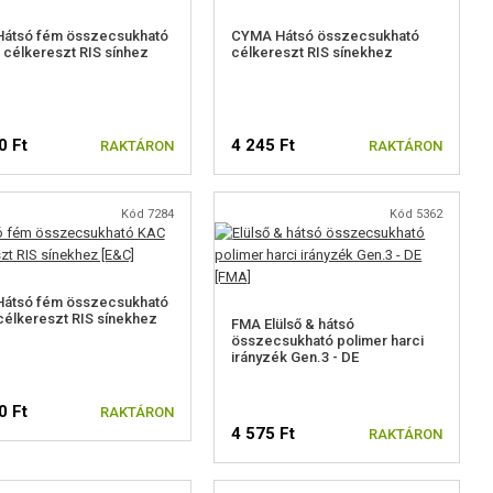
Hátsó fém összecsukható
CYMA Hátsó összecsukható
célkereszt RIS sínhez
célkereszt RIS sínekhez
0 Ft
4 245 Ft
RAKTÁRON
RAKTÁRON
Kód 7284
Kód 5362
Hátsó fém összecsukható
élkereszt RIS sínekhez
FMA Elülső & hátsó
összecsukható polimer harci
irányzék Gen.3 - DE
0 Ft
RAKTÁRON
4 575 Ft
RAKTÁRON