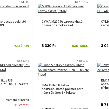
Kód 802
Kód 16957
só összecsukható
CYMA M209 összecsukható
CYMA
RIS
polimer célzókészlet
irány
8 330 Ft
3 04
RAKTÁRON
RAKTÁRON
Kód 5348
Kód 5363
ikus RIS
E&C 
, 71L típus - fekete
össze
FMA Elülső & hátsó
sínhe
összecsukható polimer harci
irányzék Gen.3 - fekete
Várható érkezés
5 78
08. 22. 2026