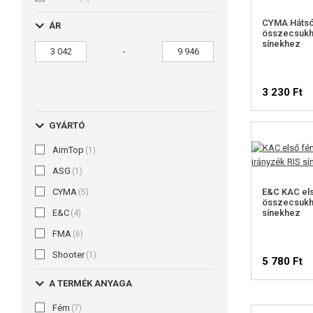
CYMA Hátsó
ÁR
összecsukha
sínekhez
-
3 230 Ft
GYÁRTÓ
AimTop
(1)
ASG
(1)
CYMA
E&C KAC el
(5)
összecsukha
E&C
sínekhez
(4)
FMA
(6)
Shooter
(1)
5 780 Ft
A TERMÉK ANYAGA
Fém
(7)