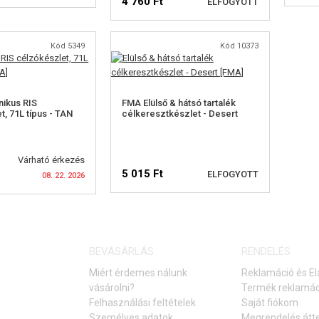
4 760 Ft
ELFOGYOTT
Kód 5349
Kód 10373
RHETŐSÉGI
ELÉRHETŐSÉGI
ELMEZTETÉS
FIGYELMEZTETÉS
ikus RIS
FMA Elülső & hátsó tartalék
, 71L típus - TAN
célkeresztkészlet - Desert
Várható érkezés
5 015 Ft
ELFOGYOTT
08. 22. 2026
ELÉRHETŐSÉGI
RHETŐSÉGI
BEVÁSÁRLÁS
RENDELÉS
FIGYELMEZTETÉS
ELMEZTETÉS
Miért érdemes nálunk
Reklamáció és El
vásárolni?
Termék reklamác
Felhasználási feltételek
Saját fiókom
Személyes adatok
Megrendelés átt