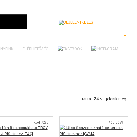
Bejelentkezés
NYEINK
ELÉRHETŐSÉG
Mutat
jelenik meg
Kód 7283
Kód 7659