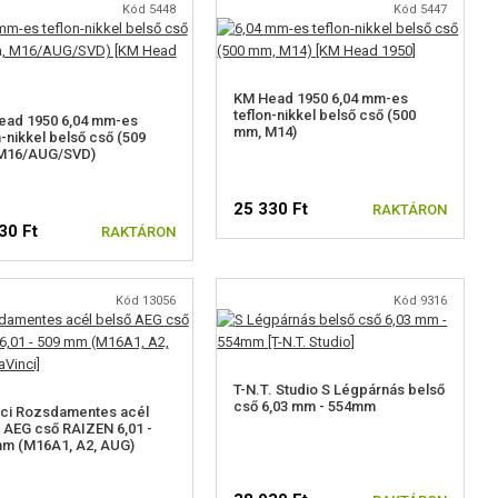
Kód 5448
Kód 5447
KM Head 1950 6,04 mm-es
teflon-nikkel belső cső (500
ead 1950 6,04 mm-es
mm, M14)
n-nikkel belső cső (509
M16/AUG/SVD)
25 330 Ft
RAKTÁRON
30 Ft
RAKTÁRON
Kód 13056
Kód 9316
T-N.T. Studio S Légpárnás belső
cső 6,03 mm - 554mm
ci Rozsdamentes acél
 AEG cső RAIZEN 6,01 -
mm (M16A1, A2, AUG)