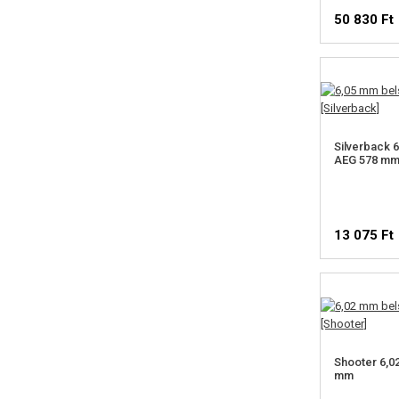
50 830 Ft
Silverback 
AEG 578 m
13 075 Ft
Shooter 6,0
mm