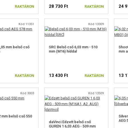
28 730 Ft
24 9
RAKTÁRON
RAKTÁRON
Kód 11351
Kód 13309
6,05 mm belső cső
SRC Belső cső 6,03 mm - 510
Shoot
m
mm (M16) híddal
mm a 
13 430 Ft
13 1
RAKTÁRON
RAKTÁRON
Kód 3003
Kód 13509
2 mm belső cső 550
Silve
AEG 
daVinci Edzett belső cső
GUREN 1 6,03 AEG - 509 mm