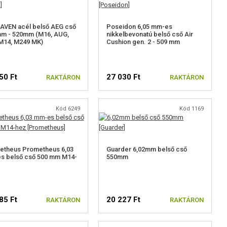
AVEN acél belső AEG cső
Poseidon 6,05 mm-es
mm - 520mm (M16, AUG,
nikkelbevonatú belső cső Air
M14, M249 MK)
Cushion gen. 2 - 509 mm
50 Ft
27 030 Ft
RAKTÁRON
RAKTÁRON
Kód 6249
Kód 1169
etheus Prometheus 6,03
Guarder 6,02mm belső cső
s belső cső 500 mm M14-
550mm
85 Ft
20 227 Ft
RAKTÁRON
RAKTÁRON