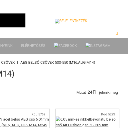
Bejelentkezés
NYEINK
ELÉRHETŐSÉG
|
Ő CSÖVEK
AEG BELSŐ CSÖVEK 500-550 (M16,AUG,M14)
M14)
Mutat
jelenik meg
Kód 5759
Kód 5293