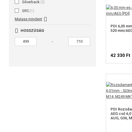
Silverback
(2)
SRC
(1)
Mutass mindent
PDI 6,05 mm
HOSSZÚSÁG
520 mm/AE
-
42 330 Ft
PDI Rozsda
AEG cső 6,
AUG, G36, M