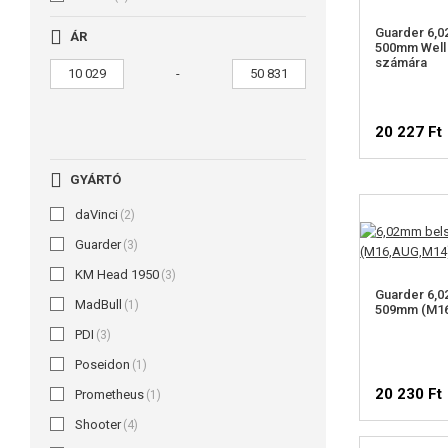
Guarder 6,
ÁR
500mm Well
számára
-
20 227 Ft
GYÁRTÓ
daVinci
(2)
Guarder
(3)
KM Head 1950
(3)
Guarder 6,
MadBull
(1)
509mm (M16
PDI
(3)
Poseidon
(1)
20 230 Ft
Prometheus
(1)
Shooter
(4)