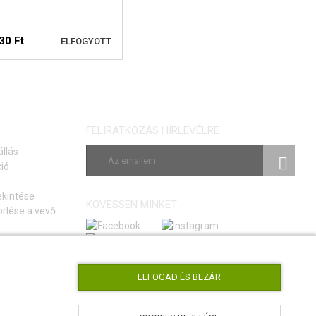
30 Ft
ELFOGYOTT
ELÉRHETŐSÉGI
FIGYELMEZTETÉS
FELIRATKOZÁS HÍRLEVÉLRE
állás
ió
ekintése
KÖVESSEN MINKET
rlése a vevő
si szerződéstől
tmutató
ELFOGAD ÉS BEZÁR