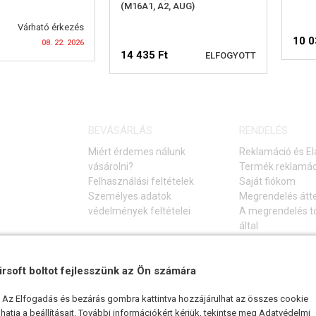
(M16A1, A2, AUG)
Várható érkezés
10 0
08. 22. 2026
14 435 Ft
ELFOGYOTT
RHETŐSÉGI
ELÉRHETŐSÉGI
ELMEZTETÉS
BEVÁSÁRLÁS
RENDELÉS
FIGYELMEZTETÉS
Miért érdemes nálunk
Reklamáció és El
vásárolni?
Termék reklamác
Felhasználási feltételek
Saját fiókom
Személyes adatok
Megrendelés átt
védelmények feltételei
A megrendelés tö
által
Elállás a vásárlá
Gyakori kérdések
irsoft boltot fejlesszünk az Ön számára
Hibaelhárítási ú
k. Az Elfogadás és bezárás gombra kattintva hozzájárulhat az összes cookie
atja a beállításait. További információkért kérjük, tekintse meg
Adatvédelmi