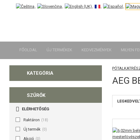
FŐOLDAL
ÚJ TERMÉKEK
KEDVEZMÉNYEK
MILYEN F
PÓTALKATRÉS
KATEGÓRIA
AEG B
SZŰRŐK
LEGKEDVEL
ELÉRHETŐSÉG
Raktáron
(18)
Új termék
(0)
Akció
(0)