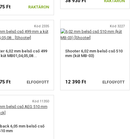
38 930 Ft
RAKTÁRON
75 Ft
RAKTÁRON
Kód 2335
Kód 3227
er 6,02 mm belső cső 499
Shooter 6,02 mm belső cső 510
kút MB01,04,05,08...
mm (kút MB-03)
75 Ft
12 390 Ft
ELFOGYOTT
ELFOGYOTT
Kód 11350
ELÉRHETŐSÉGI
ELÉRHETŐSÉGI
FIGYELMEZTETÉS
FIGYELMEZTETÉS
rback 6,05 mm belső cső
510 mm