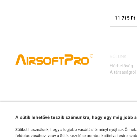
11 715 Ft
ELÉ
FIGY
RÓLUNK
Elérhetőség
A társaságról
A sütik lehetővé teszik számunkra, hogy egy még jobb a
Sütiket használunk, hogy a legjobb vásárlási élményt nyújtsuk Önne
feldolgozásához, vagy a Sütik kezelése gombra kattintva testre szabh