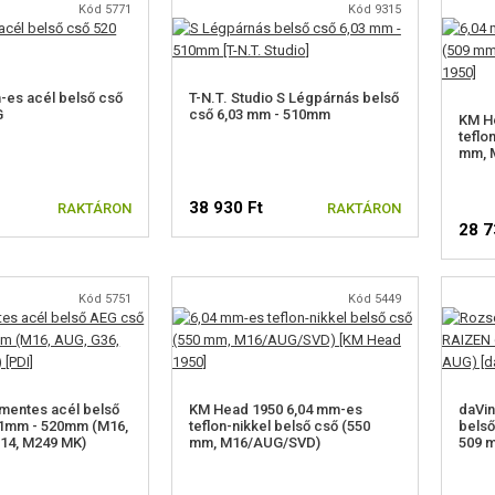
Kód 5771
Kód 9315
-es acél belső cső
T-N.T. Studio S Légpárnás belső
G
cső 6,03 mm - 510mm
KM H
teflo
mm, 
38 930 Ft
RAKTÁRON
RAKTÁRON
28 7
Kód 5751
Kód 5449
mentes acél belső
KM Head 1950 6,04 mm-es
daVin
01mm - 520mm (M16,
teflon-nikkel belső cső (550
belső
14, M249 MK)
mm, M16/AUG/SVD)
509 