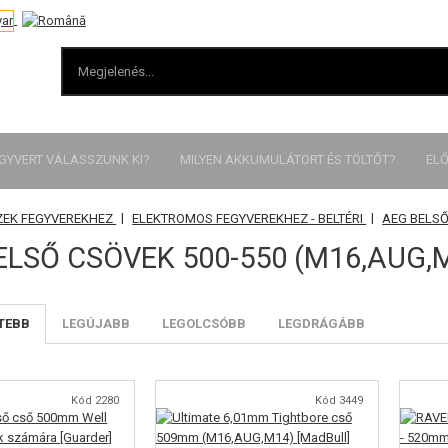
EGYVERT VÁLASSZUNK KI?
MILYEN AKKUMULÁTORT ÉS TÖLTŐT?
ELŐ
|
|
ZEK FEGYVEREKHEZ
ELEKTROMOS FEGYVEREKHEZ - BELTÉRI
AEG BELS
ELSŐ CSÖVEK 500-550 (M16,AUG,
TEBB
LEGÚJABB
LEGOLCSÓBB
LEGDRÁGÁBB
Kód 2280
Kód 3449