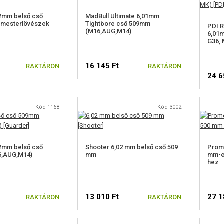
02mm belső cső
MadBull Ultimate 6,01mm
 mesterlövészek
Tightbore cső 509mm
PDI R
(M16,AUG,M14)
6,01
G36, 
16 145 Ft
RAKTÁRON
RAKTÁRON
24 6
Kód 1168
Kód 3002
02mm belső cső
Shooter 6,02 mm belső cső 509
Prom
,AUG,M14)
mm
mm-e
hez
13 010 Ft
27 1
RAKTÁRON
RAKTÁRON