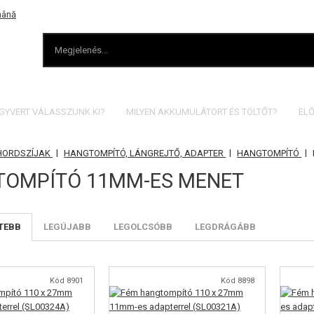
EGYVERT VÁLASSZUNK KI?
MILYEN AKKUMULÁTORT ÉS TÖLTŐT?
ELŐ
|
|
|
 HORDSZÍJAK
HANGTOMPÍTÓ, LÁNGREJTŐ, ADAPTER
HANGTOMPÍTÓ
OMPÍTÓ 11MM-ES MENET
TEBB
LEGÚJABB
LEGOLCSÓBB
LEGDRÁGÁBB
Kód 8901
Kód 8898