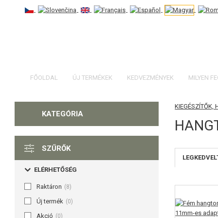
FŐOLDAL
ÚJ TERMÉKEK
KEDVEZMÉNYEK
MILYEN F
KIEGÉSZÍTŐK,
KATEGÓRIA
HANGT
SZŰRŐK
LEGKEDVEL
ELÉRHETŐSÉG
Raktáron
(8)
Új termék
(0)
Akció
(0)