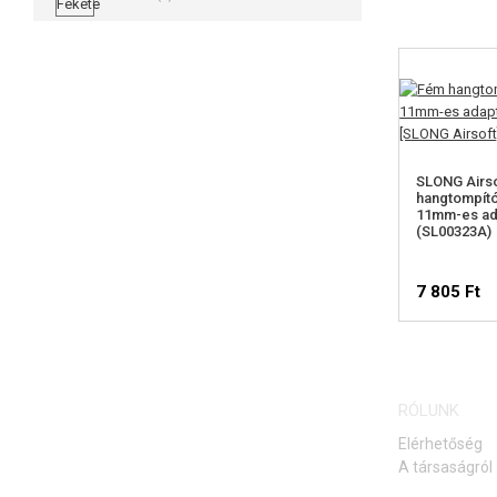
SLONG Airs
hangtompít
11mm-es ad
(SL00323A)
7 805 Ft
ELÉ
RÓLUNK
FIGY
Elérhetőség
A társaságról