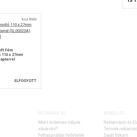
15 1
Kód 8900
oft Fém
ó 110 x 27mm
apterrel
ELFOGYOTT
RHETŐSÉGI
BEVÁSÁRLÁS
RENDELÉS
ELMEZTETÉS
Miért érdemes nálunk
Reklamáció és El
vásárolni?
Termék reklamác
Felhasználási feltételek
Saját fiókom