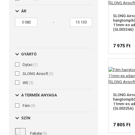
ÁR
SLONG Airs
hangtompít
-
11mm-es ad
(SL00324A)
7 975 Ft
GYÁRTÓ
Dytac
(1)
SLONG Airsoft
(5)
WE
(3)
SLONG Airs
A TERMÉK ANYAGA
hangtompít
11mm-es ad
Fém
(9)
(SL00325A)
SZÍN
7 805 Ft
Fekete
(9)