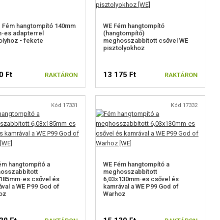
c Fém hangtompító 140mm
WE Fém hangtompító
-es adapterrel
(hangtompító)
olyhoz - fekete
meghosszabbított csővel WE
pisztolyokhoz
0 Ft
13 175 Ft
RAKTÁRON
RAKTÁRON
Kód 17331
Kód 17332
ém hangtompító a
WE Fém hangtompító a
osszabbított
meghosszabbított
x185mm-es csővel és
6,03x130mm-es csővel és
val a WE P99 God of
kamrával a WE P99 God of
oz
Warhoz