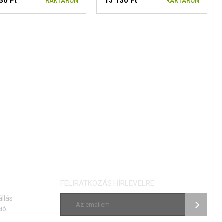
30 Ft
15 130 Ft
RAKTÁRON
RAKTÁRON
FELIRATKOZÁS HÍRLEVÉLRE
állás
ió