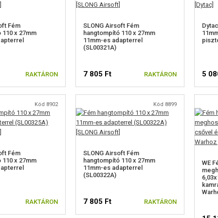
oft Fém
SLONG Airsoft Fém
Dyta
ó 110 x 27mm
hangtompító 110 x 27mm
11mm
apterrel
11mm-es adapterrel
piszt
(SL00321A)
7 805 Ft
5 08
RAKTÁRON
RAKTÁRON
Kód 8902
Kód 8899
oft Fém
SLONG Airsoft Fém
ó 110 x 27mm
hangtompító 110 x 27mm
WE F
apterrel
11mm-es adapterrel
megh
(SL00322A)
6,03
kamrá
Warh
7 805 Ft
RAKTÁRON
RAKTÁRON