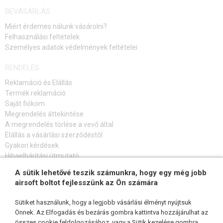
BEVÁSÁRLÁS
HPA
Miért érdemes nálunk vásárolni?
Felhasználási feltételek
FEGYVER JAVÍTÁS ÉS KARBANTARTÁS
Személyes adatok védelmények feltételei
ÖNVÉDELMI FELSZERELÉSEK, KÉPZÉS, KÉSEK
RENDELÉS
CÉLOK, LŐLAP
Reklamáció és Elállás
Termék reklamáció
Saját fiókom
OUTDOOR, BUSHCRAFT
Megrendelés áttekintése
A megrendelés törlése a vevő által
ÉLELMISZER
Elállás a vásárlási szerződéstől
Gyakori kérdések
ÉPÍTŐKÉSZLETEK, MODELLEK
Hibaelhárítási útmutató
REKLÁM TÁRGYAK
A sütik lehetővé teszik számunkra, hogy egy még jobb
FELIRATKOZÁS HÍRLEVÉLRE
airsoft boltot fejlesszünk az Ön számára
SÉRÜLT, HASZNÁLT ÁRUK
Sütiket használunk, hogy a legjobb vásárlási élményt nyújtsuk
Önnek. Az Elfogadás és bezárás gombra kattintva hozzájárulhat az
HÍREK
összes cookie feldolgozásához, vagy a Sütik kezelése gombra