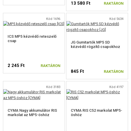
13 580 Ft
FELSZERELÉS, EGYENRUHA, TOKOK
RAKTÁRON
ÁLCÁZÁS, FESTÉK, SZALAG
Kód 1696
Kód 5634
RÁDIÓS, FEJHALLGATÓ, KAMERÁK
ICS MP5 kézvédő reteszelő
csap
JG Gumitartók MP5 SD
KIEGÉSZÍTŐK, HORDSZÍJAK
kézvédő rögzítő csapokhoz
PÓTALKATRÉSZEK FEGYVEREKHEZ
2 245 Ft
RAKTÁRON
ELEKTROMOS FEGYVEREKHEZ - BELTÉRI
845 Ft
RAKTÁRON
ELEKTROMOS FEGYVEREKHEZ - KÜLSŐ
Kód 3183
Kód 4197
M4, M16 ALKATRÉSZEK
AK ALKATRÉSZEK
CYMA Nagy akkumulátor RIS
CYMA RIS C52 markolat MP5-
markolat az MP5-öshöz
öshöz
G36 ALKATRÉSZEK
SCAR, MASADA ALKATRÉSZEK