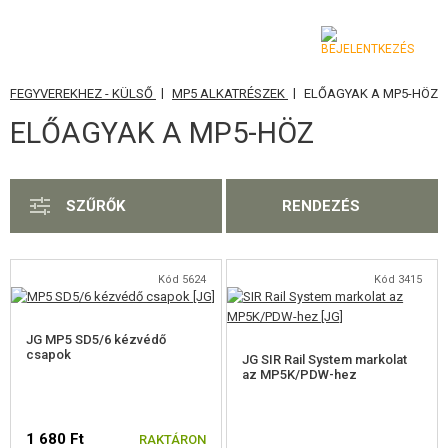
|
|
S FEGYVEREKHEZ - KÜLSŐ
MP5 ALKATRÉSZEK
ELŐAGYAK A MP5-HÖZ
KATEGÓRIA
ELŐAGYAK A MP5-HÖZ
AIRSOFT FEGYVEREK
LÉGFEGYVEREK, CSÚZLIK
SZŰRŐK
RENDEZÉS
GRÁNÁTVETŐK, GRÁNÁTOK
LÖVEDÉK, GÁZ
Kód 5624
Kód 3415
AKKUMULÁTOROK, TÖLTŐK
JG MP5 SD5/6 kézvédő
csapok
JG SIR Rail System markolat
TÁRAK
az MP5K/PDW-hez
SZEMÜVEGEK, MASZKOK
1 680 Ft
RAKTÁRON