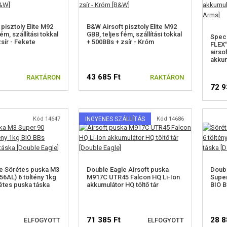
pisztoly Elite M92
B&W Airsoft pisztoly Elite M92
ém, szállítási tokkal
GBB, teljes fém, szállítási tokkal
Spec
sír - Fekete
+ 500BBs + zsír - Króm
FLEX™
airso
akkum
43 685 Ft
RAKTÁRON
RAKTÁRON
72 9
Kód 14647
INGYENES SZÁLLÍTÁS
Kód 14686
e Sörétes puska M3
Double Eagle Airsoft puska
Doubl
56AL) 6 töltény 1kg
M917C UTR45 Falcon HQ Li-Ion
Super
étes puska táska
akkumulátor HQ töltő tár
BIO B
71 385 Ft
28 8
ELFOGYOTT
ELFOGYOTT