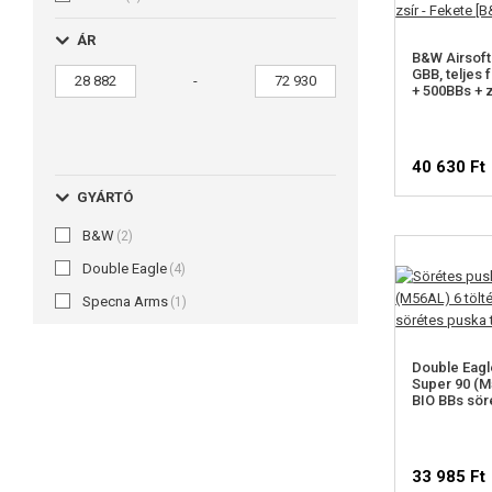
ÁR
B&W Airsoft 
GBB, teljes f
-
+ 500BBs + z
40 630 Ft
GYÁRTÓ
B&W
(2)
Double Eagle
(4)
Specna Arms
(1)
Double Eagl
Super 90 (M
BIO BBs sör
33 985 Ft