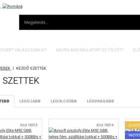
EGYVERT VÁLASSZUNK KI?
MILYEN AKKUMULÁTORT ÉS TÖLTŐT?
ELŐ
|
VEREK
KEZDŐ SZETTEK
 SZETTEK
TEBB
LEGÚJABB
LEGOLCSÓBB
LEGDRÁGÁBB
Kód 18313
Kód 18314
ÚJDO
INGYE