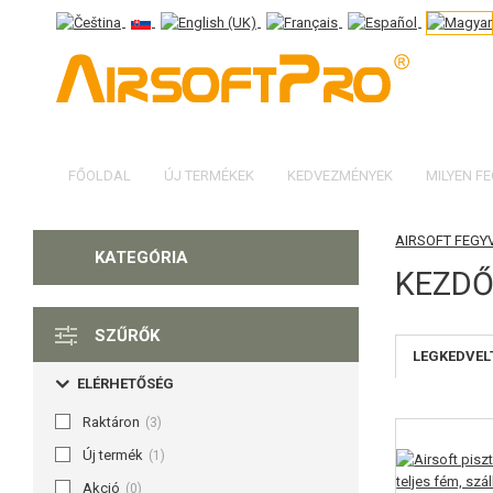
FŐOLDAL
ÚJ TERMÉKEK
KEDVEZMÉNYEK
MILYEN F
AIRSOFT FEGY
KATEGÓRIA
KEZDŐ
SZŰRŐK
LEGKEDVEL
ELÉRHETŐSÉG
Raktáron
(3)
Új termék
(1)
Akció
(0)