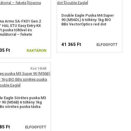
Double Eagle Puska M4 Super
90 (M56DL) 6 töltény 1kg BIO
na Arms SA-FX01 Gen.2
BBs VectorOptics red dot
 HAL ETU Easy Entry Kit
ft puska töltővel és
ulátorral – fekete
41 365 Ft
ELFOGYOTT
35 Ft
RAKTÁRON
Kód 14648
ELÉRHETŐSÉGI
FIGYELMEZTETÉS
e Eagle Sörétes puska M3
 90 (M56B) 6 töltény 1kg
Bs sörétes puska táska
85 Ft
ELFOGYOTT