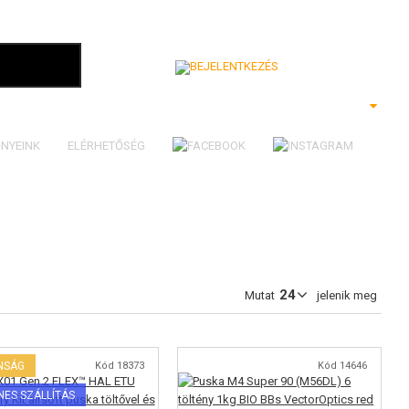
Bejelentkezés
NYEINK
ELÉRHETŐSÉG
Mutat
jelenik meg
NSÁG
Kód 18373
Kód 14646
NES SZÁLLÍTÁS