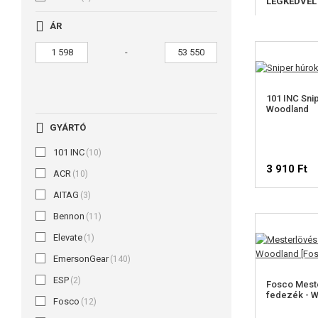
LEGKEDVEL
ÁR
-
101 INC Snip
Woodland
GYÁRTÓ
101 INC
(10)
3 910 Ft
ACR
(10)
AITAG
(3)
Bennon
(11)
Elevate
(1)
EmersonGear
(140)
ESP
(2)
Fosco Mest
fedezék - 
Fosco
(12)