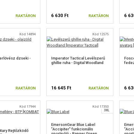
6 630 Ft
6 63
RAKTÁRON
RAKTÁRON
Kód 14894
Kód 12575
rlövész dzseki -
Imperator Tactical Levélszerű
Fosc
ghillie ruha - Digital Woodland
fedez
M
16 645 Ft
6 63
RAKTÁRON
RAKTÁRON
XL
XXL
Kód 17944
Kód 17350
3XL
EmersonGear Blue Label
Emer
"Accipiter" funkcionális
"Acci
tary Rejtőzködő
sportpóló - Ranger Green
sport