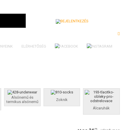
Bejelentkezés
NYEINK
ELÉRHETŐSÉG
Alsónemű és
Zoknik
termikus alsónemű
Álcaruhák