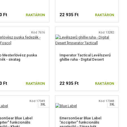
0 Ft
22 935 Ft
RAKTÁRON
RAKTÁRON
Kód 7616
Kód 13282
o Mesterlövész puska
Imperator Tactical Levélszerű
ék - sivatag
ghillie ruha - Digital Desert
S
M
M
0 Ft
22 935 Ft
RAKTÁRON
RAKTÁRON
XL
XL
XXL
XXL
Kód 17349
Kód 17348
3XL
3XL
sonGear Blue Label
EmersonGear Blue Label
piter" funkcionális
"Accipiter" funkcionális
póló - Khaki
sportpóló - Sárga kék