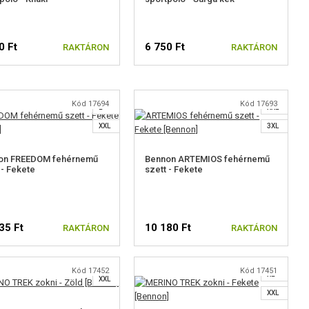
0 Ft
6 750 Ft
RAKTÁRON
RAKTÁRON
S
M
S
L
ÁLASSZON MÉRETET
VÁLASSZON MÉRETET
Kód 17694
Kód 17693
L
XXL
XXL
3XL
on FREEDOM fehérnemű
Bennon ARTEMIOS fehérnemű
 - Fekete
szett - Fekete
S
S
M
35 Ft
10 180 Ft
RAKTÁRON
RAKTÁRON
M
L
L
XL
Kód 17452
Kód 17451
XL
ÁLASSZON MÉRETET
VÁLASSZON MÉRETET
XXL
XXL