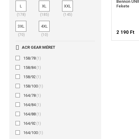
Bennon UNI
L
XL
XXL
Fekete
(178)
(185)
(145)
3XL
4XL
2 190 Ft
(70)
(10)
ACR GEAR MÉRET
VÁLAS
158/78
(1)
158/84
(1)
158/92
(1)
158/100
(1)
164/78
(1)
164/84
(1)
164/88
(1)
164/92
(1)
164/100
(1)