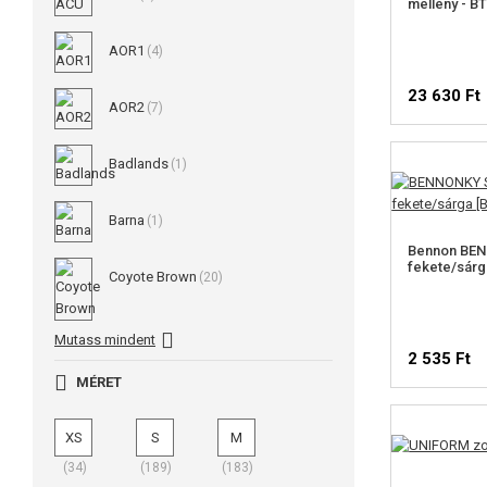
mellény - B
AOR1
(4)
23 630 Ft
AOR2
(7)
Badlands
(1)
Barna
(1)
Bennon BEN
fekete/sárg
Coyote Brown
(20)
Mutass mindent
2 535 Ft
MÉRET
VÁLAS
XS
S
M
(34)
(189)
(183)