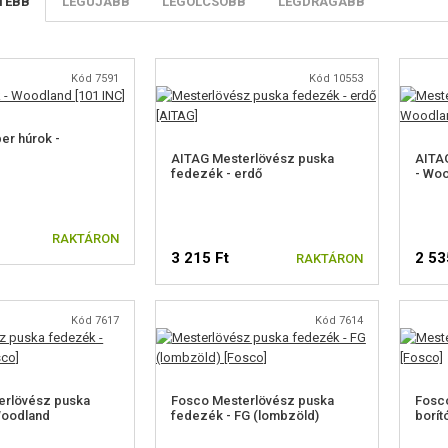
TEBB
LEGÚJABB
LEGOLCSÓBB
LEGDRÁGÁBB
Kód 7591
Kód 10553
er húrok -
AITAG Mesterlövész puska
AITA
fedezék - erdő
- Wo
RAKTÁRON
3 215 Ft
2 53
RAKTÁRON
Kód 7617
Kód 7614
erlövész puska
Fosco Mesterlövész puska
Fosc
Woodland
fedezék - FG (lombzöld)
borít