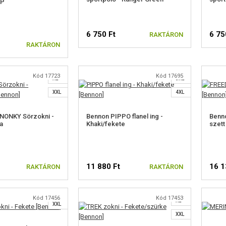
TP
6 750 Ft
6 75
RAKTÁRON
S
S
RAKTÁRON
M
M
L
XXL
VÁLASSZON MÉRETET
V
Kód 17723
Kód 17695
XL
3XL
XXL
4XL
NONKY Sörzokni -
Bennon PIPPO flanel ing -
Benn
a
Khaki/fekete
szett
S
M
11 880 Ft
16 1
RAKTÁRON
RAKTÁRON
M
L
L
XL
Kód 17456
Kód 17453
XL
SZON MÉRETET
VÁLASSZON MÉRETET
V
XXL
XXL