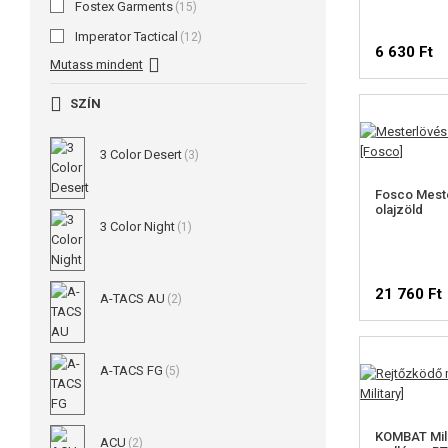
Fostex Garments
(15)
Imperator Tactical
(12)
6 630 Ft
Mutass mindent
SZÍN
3 Color Desert
(3)
Fosco Meste
olajzöld
3 Color Night
(1)
21 760 Ft
A-TACS AU
(2)
A-TACS FG
(5)
KOMBAT Mili
ACU
(2)