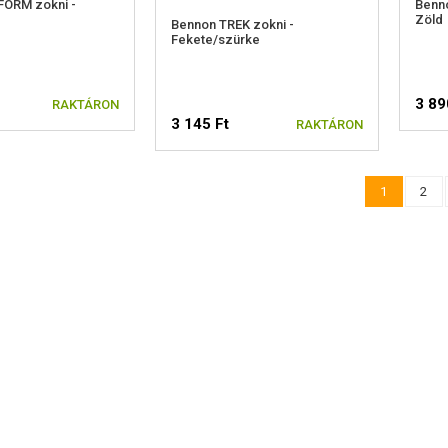
FORM zokni -
Benn
Zöld
Bennon TREK zokni -
Fekete/szürke
3 89
RAKTÁRON
3 145 Ft
RAKTÁRON
SZON MÉRETET
V
1
2
VÁLASSZON MÉRETET