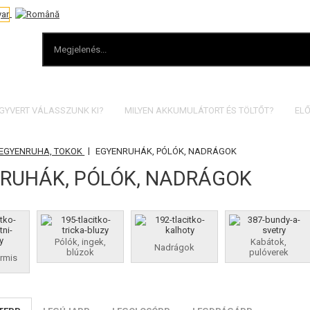
EGYVERT VÁLASSZUNK KI?
MILYEN AKKUMULÁTORT ÉS TÖLTŐT?
ELŐ
|
 EGYENRUHA, TOKOK
EGYENRUHÁK, PÓLÓK, NADRÁGOK
RUHÁK, PÓLÓK, NADRÁGOK
Pólók, ingek,
Kabátok,
Nadrágok
blúzok
pulóverek
ormis