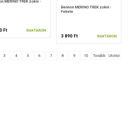
on MERINO TREK zokni -
Bennon MERINO TREK zokni -
Fekete
0 Ft
RAKTÁRON
3 890 Ft
RAKTÁRON
ÁLASSZON MÉRETET
3
4
5
6
7
8
9
10
Tovább
Utolsó
VÁLASSZON MÉRETET