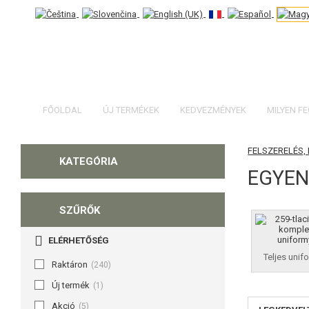
FŐOLDAL
ÚJ TERMÉKEK
KEDVEZMÉNYEK
MILYEN F
FELSZERELÉS,
KATEGÓRIA
EGYEN
SZŰRŐK
ELÉRHETŐSÉG
Teljes unif
Raktáron
(240)
Új termék
(1)
Akció
(5)