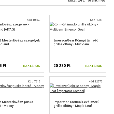
Mutat
jelenik meg
Kód 10552
Kód 4283
G Mesterlövész szegélyek
EmersonGear Könnyű támadó
odland
ghillie öltöny - Multicam
5 Ft
20 230 Ft
RAKTÁRON
RAKTÁRON
Kód 7615
Kód 12573
o Mesterlövész puska
Imperator Tactical Levélszerű
ó - Mossy
ghillie öltöny - Maple Leaf