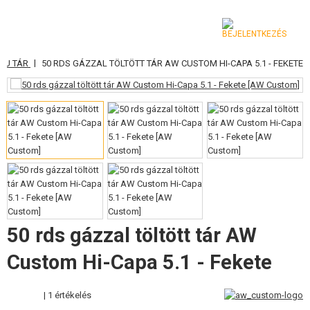
|
MEU TÁR
50 RDS GÁZZAL TÖLTÖTT TÁR AW CUSTOM HI-CAPA 5.1 - FEKETE
KATEGÓRIA
AIRSOFT FEGYVEREK
LÉGFEGYVEREK, CSÚZLIK
GRÁNÁTVETŐK, GRÁNÁTOK
LÖVEDÉK, GÁZ
AKKUMULÁTOROK, TÖLTŐK
50 rds gázzal töltött tár AW
TÁRAK
Custom Hi-Capa 5.1 - Fekete
SZEMÜVEGEK, MASZKOK
| 1 értékelés