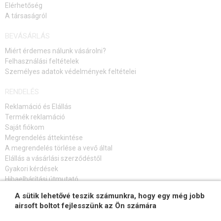
Elérhetőség
A társaságról
BEVÁSÁRLÁS
Miért érdemes nálunk vásárolni?
Felhasználási feltételek
Személyes adatok védelmények feltételei
RENDELÉS
Reklamáció és Elállás
Termék reklamáció
Saját fiókom
Megrendelés áttekintése
A megrendelés törlése a vevő által
Elállás a vásárlási szerződéstől
Gyakori kérdések
Hibaelhárítási útmutató
A sütik lehetővé teszik számunkra, hogy egy még jobb
FELIRATKOZÁS HÍRLEVÉLRE
airsoft boltot fejlesszünk az Ön számára