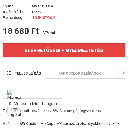
FELSZERELÉS, EGYENRUHA, TOKOK
Gyártó
AW CUSTOM
Az áru kódja
13557
ÁLCÁZÁS, FESTÉK, SZALAG
Elérhetőség
NO IN STOCK
18 680 Ft
RÁDIÓS, FEJHALLGATÓ, KAMERÁK
ÁFÁ-val
KIEGÉSZÍTŐK, HORDSZÍJAK
ELÉRHETŐSÉGI FIGYELMEZTETÉS
PÓTALKATRÉSZEK FEGYVEREKHEZ
FEGYVER JAVÍTÁS ÉS KARBANTARTÁS
TELJES LEÍRÁS
KAPCSOLÓDÓ LEÍRÁSOK
ÉRTÉ
ÖNVÉDELMI FELSZERELÉSEK, KÉPZÉS, KÉSEK
CÉLOK, LŐLAP
Mutasd a leírást angolul
OUTDOOR, BUSHCRAFT
Teljesen fémből készült tár az AW Custom gázfegyverekhez.
ÉLELMISZER
A tárat az
AW Custom Hi-Capa HX sorozatú
pisztolyokhoz tervezték.