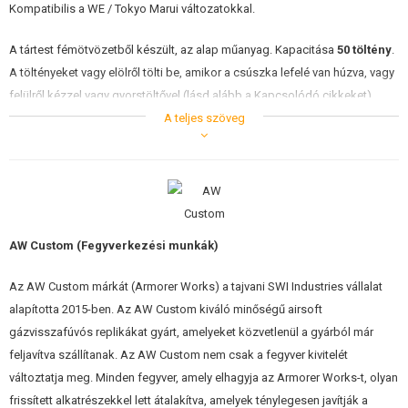
Kompatibilis a WE / Tokyo Marui változatokkal.
ÉPÍTŐKÉSZLETEK, MODELLEK
A tártest fémötvözetből készült, az alap műanyag. Kapacitása
50 töltény
.
REKLÁM TÁRGYAK
A töltényeket vagy elölről tölti be, amikor a csúszka lefelé van húzva, vagy
SÉRÜLT, HASZNÁLT ÁRUK
felülről kézzel vagy gyorstöltővel (lásd alább a Kapcsolódó cikkeket).
A teljes szöveg
A gáztöltés a tár alján található töltőszelepen keresztül történik. A
HÍREK
töltéshez bármilyen
Green Gas
hajtóanyag alkalmas.
KEDVEZMÉNYEK
ELÉRHETŐSÉG
AW Custom (Fegyverkezési munkák)
Az AW Custom márkát (Armorer Works) a tajvani SWI Industries vállalat
alapította 2015-ben. Az AW Custom kiváló minőségű airsoft
gázvisszafúvós replikákat gyárt, amelyeket közvetlenül a gyárból már
feljavítva szállítanak. Az AW Custom nem csak a fegyver kivitelét
változtatja meg. Minden fegyver, amely elhagyja az Armorer Works-t, olyan
frissített alkatrészekkel lett átalakítva, amelyek ténylegesen javítják a