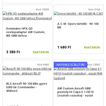
Kód 13593
Kód 2169
A.C.M. Gyors tártöltő - 90-100
BB
Dominator HPA QD
szelepadapter AW Custom,
WE GBB tárhoz
1 680 Ft
RAKTÁRON
3 380 Ft
RAKTÁRON
Kód 6960
INGYENES SZÁLLÍTÁS
Kód 13542
BLS Airsoft 90-100 BBs gyors
töltő tár Commander -
AW Custom Airsoft GBB
átlátszó
pisztoly Hi-Capa 5.1 HX10
(osztott csúszka) - ezüst