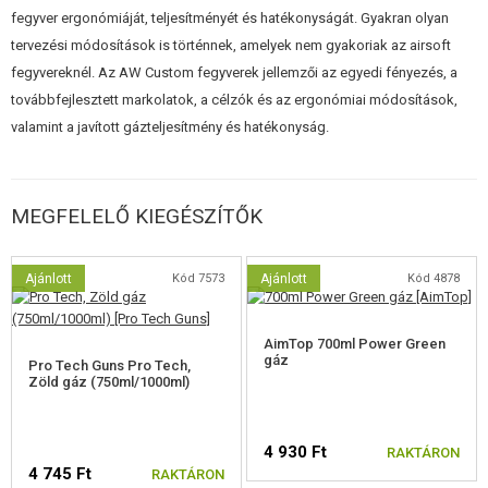
fegyver ergonómiáját, teljesítményét és hatékonyságát. Gyakran olyan
tervezési módosítások is történnek, amelyek nem gyakoriak az airsoft
fegyvereknél. Az AW Custom fegyverek jellemzői az egyedi fényezés, a
továbbfejlesztett markolatok, a célzók és az ergonómiai módosítások,
valamint a javított gázteljesítmény és hatékonyság.
MEGFELELŐ KIEGÉSZÍTŐK
Ajánlott
Kód 7573
Ajánlott
Kód 4878
AimTop 700ml Power Green
gáz
Pro Tech Guns Pro Tech,
Zöld gáz (750ml/1000ml)
4 930 Ft
RAKTÁRON
4 745 Ft
RAKTÁRON