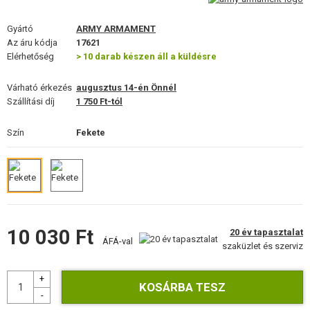
FELSZERELÉS, EGYENRUHA, TOKOK
Gyártó
ARMY ARMAMENT
ÁLCÁZÁS, FESTÉK, SZALAG
Az áru kódja
17621
Elérhetőség
> 10 darab készen áll a küldésre
RÁDIÓS, FEJHALLGATÓ, KAMERÁK
Várható érkezés
augusztus 14-én Önnél
KIEGÉSZÍTŐK, HORDSZÍJAK
Szállítási díj
1 750 Ft-tól
PÓTALKATRÉSZEK FEGYVEREKHEZ
Szín
Fekete
FEGYVER JAVÍTÁS ÉS KARBANTARTÁS
ÖNVÉDELMI FELSZERELÉSEK, KÉPZÉS, KÉSEK
CÉLOK, LŐLAP
10 030 Ft
20 év tapasztalat
ÁFÁ-val
szaküzlet és szerviz
OUTDOOR, BUSHCRAFT
ÉLELMISZER