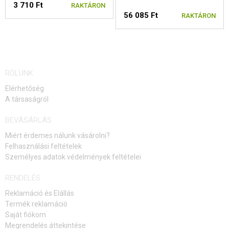
3 710 Ft
RAKTÁRON
56 085 Ft
RAKTÁRON
RÓLUNK
Elérhetőség
A társaságról
BEVÁSÁRLÁS
Miért érdemes nálunk vásárolni?
Felhasználási feltételek
Személyes adatok védelmények feltételei
RENDELÉS
Reklamáció és Elállás
Termék reklamáció
Saját fiókom
Megrendelés áttekintése