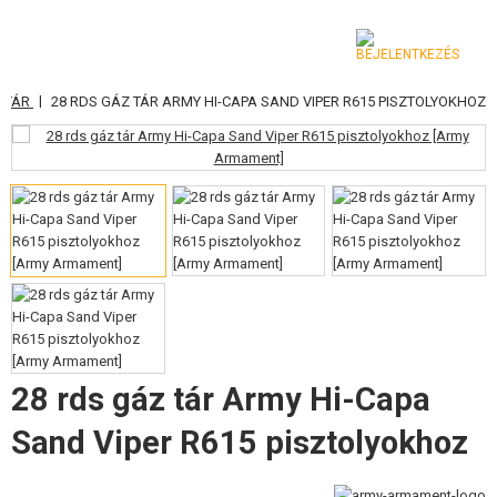
|
U TÁR
28 RDS GÁZ TÁR ARMY HI-CAPA SAND VIPER R615 PISZTOLYOKHOZ
KATEGÓRIA
AIRSOFT FEGYVEREK
LÉGFEGYVEREK, CSÚZLIK
GRÁNÁTVETŐK, GRÁNÁTOK
LÖVEDÉK, GÁZ
AKKUMULÁTOROK, TÖLTŐK
28 rds gáz tár Army Hi-Capa
TÁRAK
Sand Viper R615 pisztolyokhoz
SZEMÜVEGEK, MASZKOK