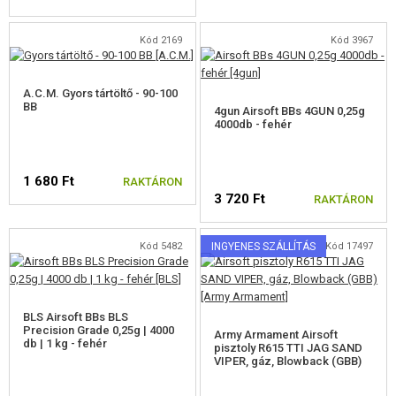
Kód 2169
Kód 3967
A.C.M. Gyors tártöltő - 90-100
BB
4gun Airsoft BBs 4GUN 0,25g
4000db - fehér
1 680 Ft
RAKTÁRON
3 720 Ft
RAKTÁRON
Kód 5482
INGYENES SZÁLLÍTÁS
Kód 17497
BLS Airsoft BBs BLS
Precision Grade 0,25g | 4000
Army Armament Airsoft
db | 1 kg - fehér
pisztoly R615 TTI JAG SAND
VIPER, gáz, Blowback (GBB)