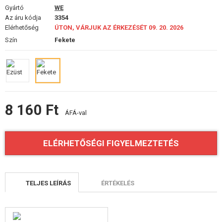
FELSZERELÉS, EGYENRUHA, TOKOK
Gyártó
WE
Az áru kódja
3354
Elérhetőség
ÁLCÁZÁS, FESTÉK, SZALAG
ÚTON, VÁRJUK AZ ÉRKEZÉSÉT 09. 20. 2026
Szín
Fekete
RÁDIÓS, FEJHALLGATÓ, KAMERÁK
KIEGÉSZÍTŐK, HORDSZÍJAK
PÓTALKATRÉSZEK FEGYVEREKHEZ
8 160 Ft
ÁFÁ-val
FEGYVER JAVÍTÁS ÉS KARBANTARTÁS
ÖNVÉDELMI FELSZERELÉSEK, KÉPZÉS, KÉSEK
ELÉRHETŐSÉGI FIGYELMEZTETÉS
CÉLOK, LŐLAP
TELJES LEÍRÁS
ÉRTÉKELÉS
OUTDOOR, BUSHCRAFT
ÉLELMISZER