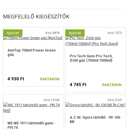
MEGFELELŐ KIEGÉSZÍTŐK
Ajánlott
Kód 4878
Ajánlott
Kód 7573
AimTop 700ml Power Green
gáz
Pro Tech Guns Pro Tech,
Zöld gáz (750ml/1000ml)
4 930 Ft
RAKTÁRON
4 745 Ft
RAKTÁRON
Kód 13104
Kód 2169
A.C.M. Gyors tártöltő - 90-100
BB
WE WE 1911 tártömítő gumi -
PN 74