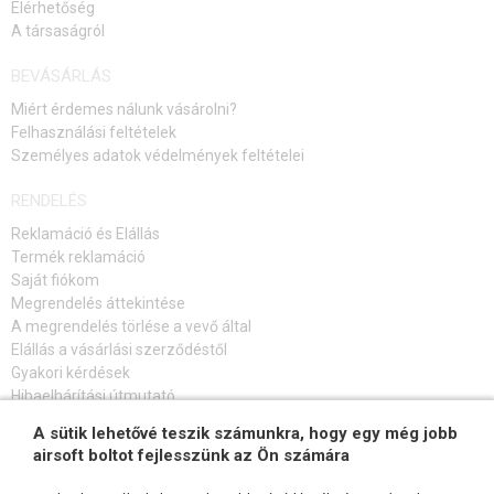
Elérhetőség
A társaságról
BEVÁSÁRLÁS
Miért érdemes nálunk vásárolni?
Felhasználási feltételek
Személyes adatok védelmények feltételei
RENDELÉS
Reklamáció és Elállás
Termék reklamáció
Saját fiókom
Megrendelés áttekintése
A megrendelés törlése a vevő által
Elállás a vásárlási szerződéstől
Gyakori kérdések
Hibaelhárítási útmutató
A sütik lehetővé teszik számunkra, hogy egy még jobb
FELIRATKOZÁS HÍRLEVÉLRE
airsoft boltot fejlesszünk az Ön számára