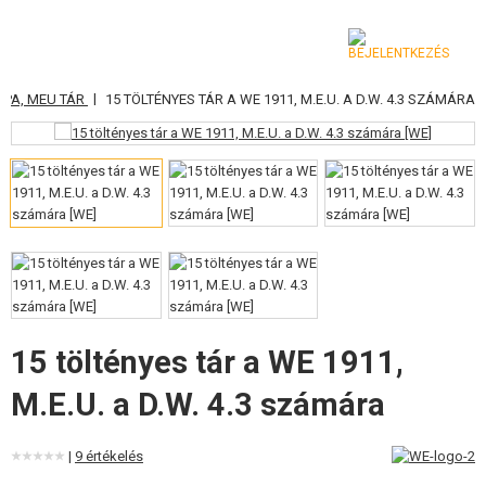
|
CAPA, MEU TÁR
15 TÖLTÉNYES TÁR A WE 1911, M.E.U. A D.W. 4.3 SZÁMÁRA
KATEGÓRIA
AIRSOFT FEGYVEREK
LÉGFEGYVEREK, CSÚZLIK
GRÁNÁTVETŐK, GRÁNÁTOK
LÖVEDÉK, GÁZ
AKKUMULÁTOROK, TÖLTŐK
15 töltényes tár a WE 1911,
M.E.U. a D.W. 4.3 számára
TÁRAK
SZEMÜVEGEK, MASZKOK
|
9 értékelés