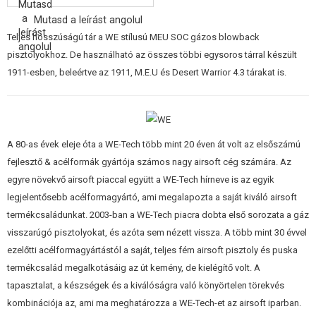
ÉPÍTŐKÉSZLETEK, MODELLEK
Mutasd a leírást angolul
Teljes hosszúságú tár a WE stílusú MEU SOC gázos blowback
REKLÁM TÁRGYAK
pisztolyokhoz. De használható az összes többi egysoros tárral készült
1911-esben, beleértve az 1911, M.E.U és Desert Warrior 4.3 tárakat is.
SÉRÜLT, HASZNÁLT ÁRUK
HÍREK
KEDVEZMÉNYEK
A 80-as évek eleje óta a WE-Tech több mint 20 éven át volt az elsőszámú
fejlesztő & acélformák gyártója számos nagy airsoft cég számára. Az
egyre növekvő airsoft piaccal együtt a WE-Tech hírneve is az egyik
ELÉRHETŐSÉG
legjelentősebb acélformagyártó, ami megalapozta a saját kiváló airsoft
termékcsaládunkat. 2003-ban a WE-Tech piacra dobta első sorozata a gáz
visszarúgó pisztolyokat, és azóta sem nézett vissza. A több mint 30 évvel
ezelőtti acélformagyártástól a saját, teljes fém airsoft pisztoly és puska
termékcsalád megalkotásáig az út kemény, de kielégítő volt. A
tapasztalat, a készségek és a kiválóságra való könyörtelen törekvés
kombinációja az, ami ma meghatározza a WE-Tech-et az airsoft iparban.