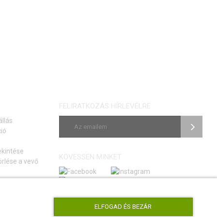
FELIRATKOZÁS HÍRLEVÉLRE
állás
ió
ekintése
KÖVESSEN MINKET
rlése a vevő
si szerződéstől
tmutató
ELFOGAD ÉS BEZÁR