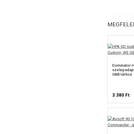
MEGFELEL
Dominator 
szelepadap
GBB tárhoz
3 380 Ft