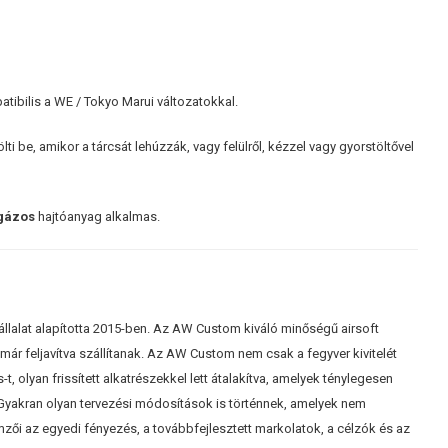
tibilis a WE / Tokyo Marui változatokkal.
ölti be, amikor a tárcsát lehúzzák, vagy felülről, kézzel vagy gyorstöltővel
gázos
hajtóanyag alkalmas.
llalat alapította 2015-ben. Az AW Custom kiváló minőségű airsoft
már feljavítva szállítanak. Az AW Custom nem csak a fegyver kivitelét
, olyan frissített alkatrészekkel lett átalakítva, amelyek ténylegesen
. Gyakran olyan tervezési módosítások is történnek, amelyek nem
zői az egyedi fényezés, a továbbfejlesztett markolatok, a célzók és az