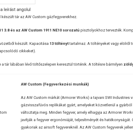
a leírást angolul
l készült tár az AW Custom gázfegyverekhez.
11 3.8 és az AW Custom 1911 NE10 sorozatú
pisztolyokhoz tervezték. Kompa
tvözetből készült. Kapacitása
13 töltényt
tartalmaz. A töltényeket vagy elölről t
Kapcsolódó cikkeket).
e a tár lábában lévő töltőszelepen keresztül történik. A töltésre bármilyen
zöld
AW Custom (Fegyverkezési munkák)
Az AW Custom márkát (Armorer Works) a tajvani SWI Industries vá
gázvisszafúvós replikákat gyárt, amelyeket közvetlenül a gyárból 
változtatja meg. Minden fegyver, amely elhagyja az Armorer Works-t
javítják a fegyver ergonómiáját, teljesítményét és hatékonyságát
gyakoriak az airsoft fegyvereknél. Az AW Custom fegyverek jellem