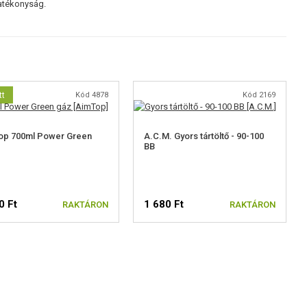
hatékonyság.
tt
Kód 4878
Kód 2169
op 700ml Power Green
A.C.M. Gyors tártöltő - 90-100
BB
0 Ft
1 680 Ft
RAKTÁRON
RAKTÁRON