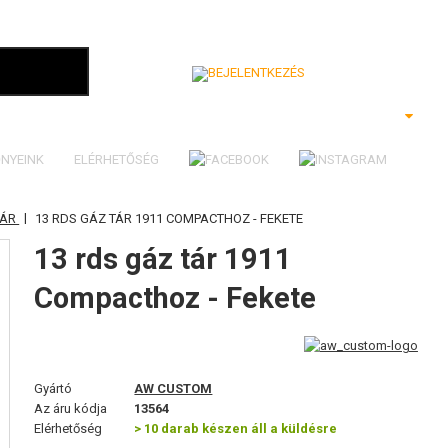
Bejelentkezés
NYEINK
ELÉRHETŐSÉG
|
TÁR
13 RDS GÁZ TÁR 1911 COMPACTHOZ - FEKETE
13 rds gáz tár 1911
Compacthoz - Fekete
Gyártó
AW CUSTOM
Az áru kódja
13564
Elérhetőség
> 10 darab készen áll a küldésre