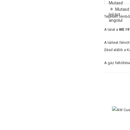
Mutasd 
Teljesen fémbő
A tárat a
WE 19
A tártest fémö
(lásd alább a 
A gáz feltöltés