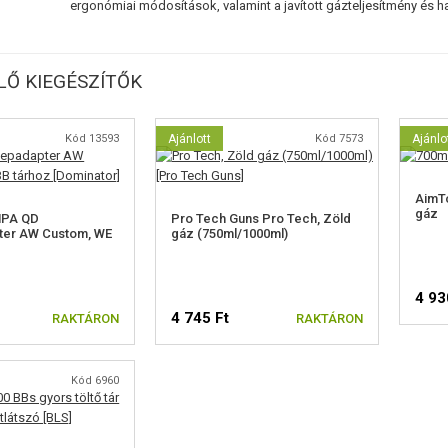
ergonómiai módosítások, valamint a javított gázteljesítmény és 
Ő KIEGÉSZÍTŐK
Kód 13593
Ajánlott
Kód 7573
Ajánlo
AimT
gáz
HPA QD
Pro Tech Guns Pro Tech, Zöld
ter AW Custom, WE
gáz (750ml/1000ml)
4 93
4 745 Ft
RAKTÁRON
RAKTÁRON
Kód 6960