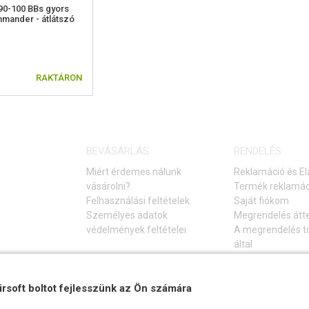
 90-100 BBs gyors
mmander - átlátszó
RAKTÁRON
BEVÁSÁRLÁS
RENDELÉS
Miért érdemes nálunk
Reklamáció és El
vásárolni?
Termék reklamác
Felhasználási feltételek
Saját fiókom
Személyes adatok
Megrendelés átt
védelmények feltételei
A megrendelés tö
által
Elállás a vásárlá
Gyakori kérdések
Hibaelhárítási ú
irsoft boltot fejlesszünk az Ön számára