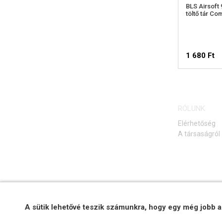
BLS Airsoft
töltő tár Co
1 680 Ft
RÓLUNK
Elérhetőség
A társaságról
A sütik lehetővé teszik számunkra, hogy egy még jobb a