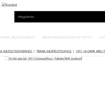
EGYVERT VÁLASSZUNK KI?
MILYEN AKKUMULÁTORT ÉS TÖLTŐT?
ELŐ
|
|
AK GÁZOS FEGYVERHEZ
TÁRAK GÁZPISZTOLYHOZ
1911, HI-CAPA, MEU 