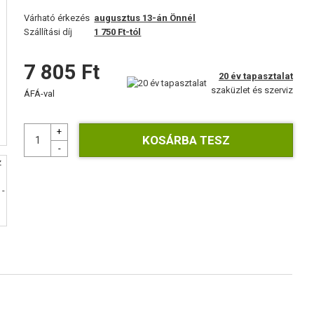
Várható érkezés
augusztus 13-án Önnél
Szállítási díj
1 750 Ft-tól
7 805 Ft
20 év tapasztalat
szaküzlet és szerviz
ÁFÁ-val