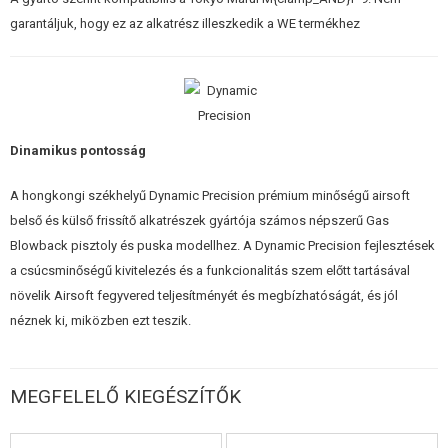
ÉPÍTŐKÉSZLETEK, MODELLEK
garantáljuk, hogy ez az alkatrész illeszkedik a WE termékhez
REKLÁM TÁRGYAK
SÉRÜLT, HASZNÁLT ÁRUK
Dinamikus pontosság
HÍREK
A hongkongi székhelyű Dynamic Precision prémium minőségű airsoft
KEDVEZMÉNYEK
belső és külső frissítő alkatrészek gyártója számos népszerű Gas
Blowback pisztoly és puska modellhez. A Dynamic Precision fejlesztések
ELÉRHETŐSÉG
a csúcsminőségű kivitelezés és a funkcionalitás szem előtt tartásával
növelik Airsoft fegyvered teljesítményét és megbízhatóságát, és jól
néznek ki, miközben ezt teszik.
MEGFELELŐ KIEGÉSZÍTŐK