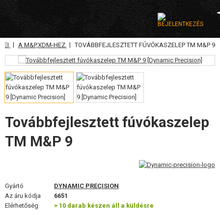
|
|
ZEI
A M&P,XDM-HEZ
TOVÁBBFEJLESZTETT FÚVÓKASZELEP TM M&P 9
KATEGÓRIA
AIRSOFT FEGYVEREK
LÉGFEGYVEREK, CSÚZLIK
GRÁNÁTVETŐK, GRÁNÁTOK
Továbbfejlesztett fúvókaszelep
TM M&P 9
LÖVEDÉK, GÁZ
AKKUMULÁTOROK, TÖLTŐK
TÁRAK
Gyártó
DYNAMIC PRECISION
Az áru kódja
6651
SZEMÜVEGEK, MASZKOK
Elérhetőség
> 10 darab készen áll a küldésre