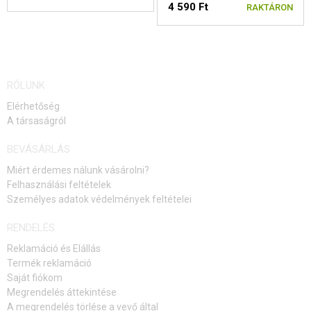
4 590 Ft
RAKTÁRON
RÓLUNK
Elérhetőség
A társaságról
BEVÁSÁRLÁS
Miért érdemes nálunk vásárolni?
Felhasználási feltételek
Személyes adatok védelmények feltételei
RENDELÉS
Reklamáció és Elállás
Termék reklamáció
Saját fiókom
Megrendelés áttekintése
A megrendelés törlése a vevő által