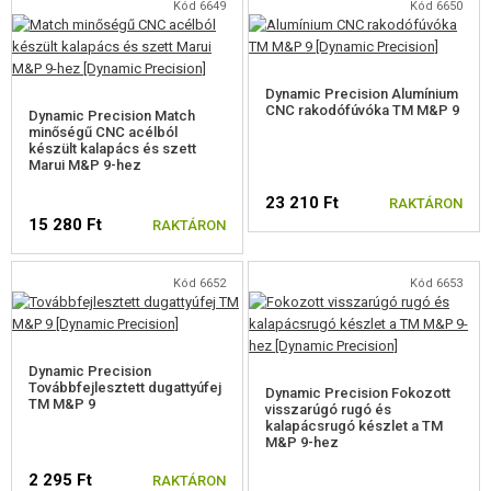
Kód 6649
Kód 6650
Dynamic Precision Alumínium
CNC rakodófúvóka TM M&P 9
Dynamic Precision Match
minőségű CNC acélból
készült kalapács és szett
Marui M&P 9-hez
23 210 Ft
RAKTÁRON
15 280 Ft
RAKTÁRON
Kód 6652
Kód 6653
Dynamic Precision
Továbbfejlesztett dugattyúfej
Dynamic Precision Fokozott
TM M&P 9
visszarúgó rugó és
kalapácsrugó készlet a TM
M&P 9-hez
2 295 Ft
RAKTÁRON