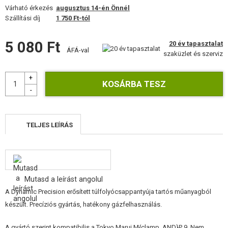
FELSZERELÉS, EGYENRUHA, TOKOK
Várható érkezés
augusztus 14-én Önnél
Szállítási díj
1 750 Ft-tól
ÁLCÁZÁS, FESTÉK, SZALAG
5 080 Ft
20 év tapasztalat
ÁFÁ-val
RÁDIÓS, FEJHALLGATÓ, KAMERÁK
szaküzlet és szerviz
KIEGÉSZÍTŐK, HORDSZÍJAK
PÓTALKATRÉSZEK FEGYVEREKHEZ
FEGYVER JAVÍTÁS ÉS KARBANTARTÁS
TELJES LEÍRÁS
ÖNVÉDELMI FELSZERELÉSEK, KÉPZÉS, KÉSEK
CÉLOK, LŐLAP
Mutasd a leírást angolul
OUTDOOR, BUSHCRAFT
A Dynamic Precision erősített túlfolyócsappantyúja tartós műanyagból
készült. Precíziós gyártás, hatékony gázfelhasználás.
ÉLELMISZER
A gyártó szerint kompatibilis a Tokyo Marui M{clamp_AND}P 9. Nem