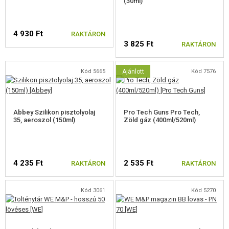
(30ml)
4 930 Ft
RAKTÁRON
3 825 Ft
RAKTÁRON
Kód 5665
Ajánlott
Kód 7576
Abbey Szilikon pisztolyolaj
Pro Tech Guns Pro Tech,
35, aeroszol (150ml)
Zöld gáz (400ml/520ml)
4 235 Ft
2 535 Ft
RAKTÁRON
RAKTÁRON
Kód 3061
Kód 5270