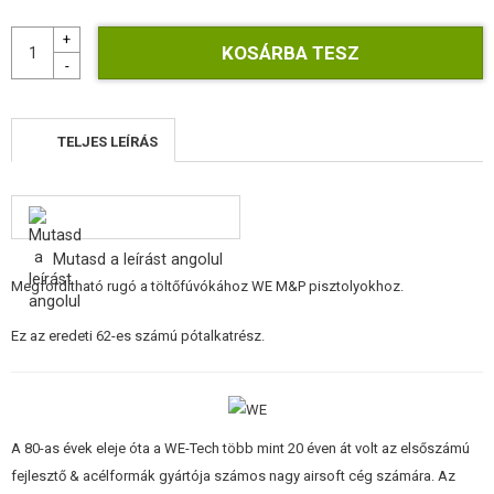
ÉPÍTŐKÉSZLETEK, MODELLEK
REKLÁM TÁRGYAK
SÉRÜLT, HASZNÁLT ÁRUK
TELJES LEÍRÁS
HÍREK
KEDVEZMÉNYEK
Mutasd a leírást angolul
ELÉRHETŐSÉG
Megfordítható rugó a töltőfúvókához WE M&P pisztolyokhoz.
Ez az eredeti 62-es számú pótalkatrész.
A 80-as évek eleje óta a WE-Tech több mint 20 éven át volt az elsőszámú
fejlesztő & acélformák gyártója számos nagy airsoft cég számára. Az