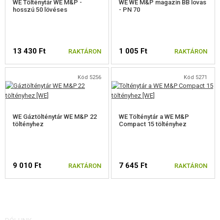
WE Tölténytár WE M&P -
WE WE M&P magazin BB lovas
hosszú 50 lövéses
- PN 70
13 430 Ft
1 005 Ft
RAKTÁRON
RAKTÁRON
Kód 5256
Kód 5271
WE Gáztölténytár WE M&P 22
WE Tölténytár a WE M&P
töltényhez
Compact 15 töltényhez
9 010 Ft
7 645 Ft
RAKTÁRON
RAKTÁRON