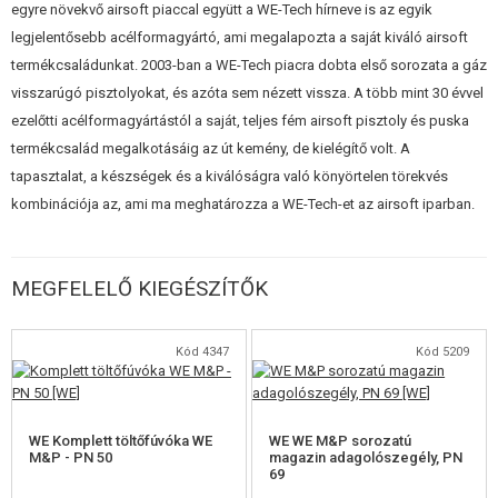
egyre növekvő airsoft piaccal együtt a WE-Tech hírneve is az egyik
legjelentősebb acélformagyártó, ami megalapozta a saját kiváló airsoft
termékcsaládunkat. 2003-ban a WE-Tech piacra dobta első sorozata a gáz
visszarúgó pisztolyokat, és azóta sem nézett vissza. A több mint 30 évvel
ezelőtti acélformagyártástól a saját, teljes fém airsoft pisztoly és puska
termékcsalád megalkotásáig az út kemény, de kielégítő volt. A
tapasztalat, a készségek és a kiválóságra való könyörtelen törekvés
kombinációja az, ami ma meghatározza a WE-Tech-et az airsoft iparban.
MEGFELELŐ KIEGÉSZÍTŐK
Kód 4347
Kód 5209
WE Komplett töltőfúvóka WE
WE WE M&P sorozatú
M&P - PN 50
magazin adagolószegély, PN
69