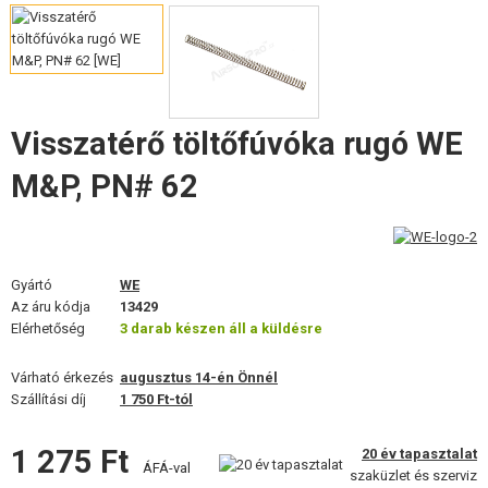
FELSZERELÉS, EGYENRUHA, TOKOK
ÁLCÁZÁS, FESTÉK, SZALAG
RÁDIÓS, FEJHALLGATÓ, KAMERÁK
Visszatérő töltőfúvóka rugó WE
KIEGÉSZÍTŐK, HORDSZÍJAK
M&P, PN# 62
PÓTALKATRÉSZEK FEGYVEREKHEZ
FEGYVER JAVÍTÁS ÉS KARBANTARTÁS
Gyártó
WE
ÖNVÉDELMI FELSZERELÉSEK, KÉPZÉS, KÉSEK
Az áru kódja
13429
Elérhetőség
3 darab készen áll a küldésre
CÉLOK, LŐLAP
Várható érkezés
augusztus 14-én Önnél
Szállítási díj
1 750 Ft-tól
OUTDOOR, BUSHCRAFT
1 275 Ft
ÉLELMISZER
20 év tapasztalat
ÁFÁ-val
szaküzlet és szerviz