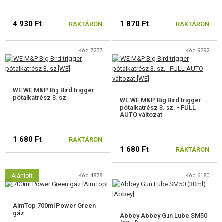
4 930 Ft
1 870 Ft
RAKTÁRON
RAKTÁRON
Kód 7237
Kód 9392
WE WE M&P Big Bird trigger
pótalkatrész 3. sz
WE WE M&P Big Bird trigger
pótalkatrész 3. sz. - FULL
AUTO változat
1 680 Ft
RAKTÁRON
1 680 Ft
RAKTÁRON
Ajánlott
Kód 4878
Kód 6180
AimTop 700ml Power Green
gáz
Abbey Abbey Gun Lube SM50