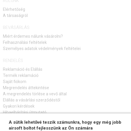
RÓLUNK
Elérhetőség
A társaságról
BEVÁSÁRLÁS
Miért érdemes nálunk vásárolni?
Felhasználási feltételek
Személyes adatok védelmények feltételei
RENDELÉS
Reklamáció és Elállás
Termék reklamáció
Saját fiókom
Megrendelés áttekintése
A megrendelés törlése a vevő által
Elállás a vásárlási szerződéstől
Gyakori kérdések
Hibaelhárítási útmutató
A sütik lehetővé teszik számunkra, hogy egy még jobb
FELIRATKOZÁS HÍRLEVÉLRE
airsoft boltot fejlesszünk az Ön számára