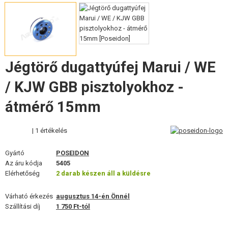
FELSZERELÉS, EGYENRUHA, TOKOK
ÁLCÁZÁS, FESTÉK, SZALAG
RÁDIÓS, FEJHALLGATÓ, KAMERÁK
Jégtörő dugattyúfej Marui / WE
KIEGÉSZÍTŐK, HORDSZÍJAK
/ KJW GBB pisztolyokhoz -
PÓTALKATRÉSZEK FEGYVEREKHEZ
átmérő 15mm
FEGYVER JAVÍTÁS ÉS KARBANTARTÁS
| 1 értékelés
ÖNVÉDELMI FELSZERELÉSEK, KÉPZÉS, KÉSEK
Gyártó
POSEIDON
Az áru kódja
5405
CÉLOK, LŐLAP
Elérhetőség
2 darab készen áll a küldésre
OUTDOOR, BUSHCRAFT
Várható érkezés
augusztus 14-én Önnél
Szállítási díj
1 750 Ft-tól
ÉLELMISZER