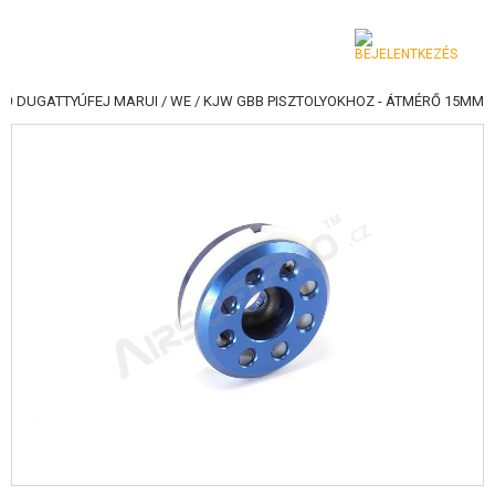
Ő DUGATTYÚFEJ MARUI / WE / KJW GBB PISZTOLYOKHOZ - ÁTMÉRŐ 15MM
KATEGÓRIA
AIRSOFT FEGYVEREK
LÉGFEGYVEREK, CSÚZLIK
GRÁNÁTVETŐK, GRÁNÁTOK
LÖVEDÉK, GÁZ
AKKUMULÁTOROK, TÖLTŐK
TÁRAK
SZEMÜVEGEK, MASZKOK