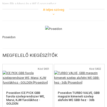
Nem illik a Marui és a WE G sorozathoz.
A teljes szöveg
Szakszerű beszerelést vagy a gázpisztolyok nagyon jó ismeretét igényli.
Poseidon
MEGFELELŐ KIEGÉSZÍTŐK
Kód 5401
Kód 5402
Poseidon ICE PICK GBB
Poseidon TURBO VALVE, GBB
fuvola szeleprendszer WE,
magazin kimeneti szelep
Marui, KJW fuvolákhoz -
alufelni WE GBB-hez - 3db
GOLDEN