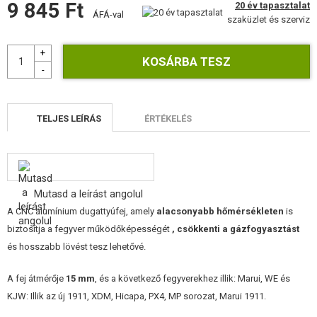
9 845 Ft
20 év tapasztalat
ÉPÍTŐKÉSZLETEK, MODELLEK
ÁFÁ-val
szaküzlet és szerviz
REKLÁM TÁRGYAK
SÉRÜLT, HASZNÁLT ÁRUK
HÍREK
TELJES LEÍRÁS
ÉRTÉKELÉS
KEDVEZMÉNYEK
ELÉRHETŐSÉG
Mutasd a leírást angolul
A CNC alumínium dugattyúfej, amely
alacsonyabb hőmérsékleten
is
biztosítja a fegyver működőképességét
, csökkenti a gázfogyasztást
és hosszabb lövést tesz lehetővé.
A fej átmérője
15 mm
, és a következő fegyverekhez illik: Marui, WE és
KJW: Illik az új 1911, XDM, Hicapa, PX4, MP sorozat, Marui 1911.