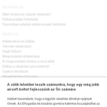
BEVÁSÁRLÁS
Miért érdemes nálunk vásárolni?
Felhasználási feltételek
Személyes adatok védelmények feltételei
RENDELÉS
Reklamáció és Elállás
Termék reklamáció
Saját fiókom
Megrendelés áttekintése
A megrendelés törlése a vevő által
Elállás a vásárlási szerződéstől
Gyakori kérdések
Hibaelhárítási útmutató
A sütik lehetővé teszik számunkra, hogy egy még jobb
FELIRATKOZÁS HÍRLEVÉLRE
airsoft boltot fejlesszünk az Ön számára
Sütiket használunk, hogy a legjobb vásárlási élményt nyújtsuk
Önnek. Az Elfogadás és bezárás gombra kattintva hozzájárulhat az