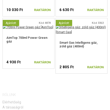
10 030 Ft
6 630 Ft
RAKTÁRON
RAKTÁRON
Ajánlott
Kód 4878
Ajánlott
Kód 3363
AimTop 700ml Power Green
gáz
Smart Gas Intelligens gáz,
zöld gáz (400ml)
4 930 Ft
RAKTÁRON
2 805 Ft
RAKTÁRON
RÓLUNK
Elérhetőség
A társaságról