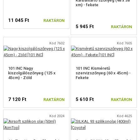
Karbantartó szőnyeg (48 x 38
xm) - fekete
11 045 Ft
RAKTÁRON
5 945 Ft
RAKTÁRON
Kód 7602
Kód 7605
101 INC Nagy
101 INC Kisméretű
kiszolgálószőnyeg (125 x
szervizszőnyeg (60 x 45cm) -
45cm) - Zöld
Fekete
7 120 Ft
5 610 Ft
RAKTÁRON
RAKTÁRON
Kód 2024
Kód 4625