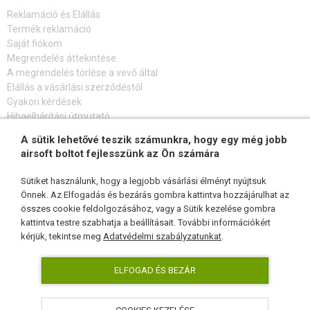
Reklamáció és Elállás
Termék reklamáció
Saját fiókom
Megrendelés áttekintése
A megrendelés törlése a vevő által
Elállás a vásárlási szerződéstől
Gyakori kérdések
Hibaelhárítási útmutató
A sütik lehetővé teszik számunkra, hogy egy még jobb
FELIRATKOZÁS HÍRLEVÉLRE
airsoft boltot fejlesszünk az Ön számára
Sütiket használunk, hogy a legjobb vásárlási élményt nyújtsuk
Önnek. Az Elfogadás és bezárás gombra kattintva hozzájárulhat az
összes cookie feldolgozásához, vagy a Sütik kezelése gombra
KÖVESSEN MINKET
kattintva testre szabhatja a beállításait. További információkért
kérjük, tekintse meg
Adatvédelmi szabályzatunkat
.
ELFOGAD ÉS BEZÁR