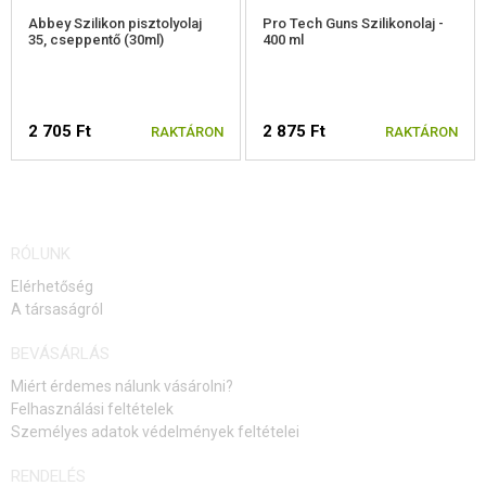
Abbey Szilikon pisztolyolaj
Pro Tech Guns Szilikonolaj -
35, cseppentő (30ml)
400 ml
2 705 Ft
2 875 Ft
RAKTÁRON
RAKTÁRON
RÓLUNK
Elérhetőség
A társaságról
BEVÁSÁRLÁS
Miért érdemes nálunk vásárolni?
Felhasználási feltételek
Személyes adatok védelmények feltételei
RENDELÉS