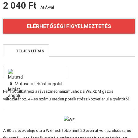
2 040 Ft
FELSZERELÉS, EGYENRUHA, TOKOK
ÁFÁ-val
ÁLCÁZÁS, FESTÉK, SZALAG
ELÉRHETŐSÉGI FIGYELMEZTETÉS
RÁDIÓS, FEJHALLGATÓ, KAMERÁK
KIEGÉSZÍTŐK, HORDSZÍJAK
TELJES LEÍRÁS
PÓTALKATRÉSZEK FEGYVEREKHEZ
FEGYVER JAVÍTÁS ÉS KARBANTARTÁS
Mutasd a leírást angolul
ÖNVÉDELMI FELSZERELÉSEK, KÉPZÉS, KÉSEK
Fém pótalkatrész a ravaszmechanizmushoz a WE XDM gázos
változatához. 47-es számú eredeti pótalkatrész közvetlenül a gyártótól.
CÉLOK, LŐLAP
OUTDOOR, BUSHCRAFT
ÉLELMISZER
A 80-as évek eleje óta a WE-Tech több mint 20 éven át volt az elsőszámú