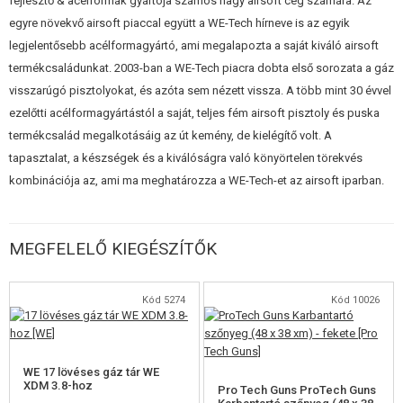
fejlesztő & acélformák gyártója számos nagy airsoft cég számára. Az
ÉPÍTŐKÉSZLETEK, MODELLEK
egyre növekvő airsoft piaccal együtt a WE-Tech hírneve is az egyik
legjelentősebb acélformagyártó, ami megalapozta a saját kiváló airsoft
REKLÁM TÁRGYAK
termékcsaládunkat. 2003-ban a WE-Tech piacra dobta első sorozata a gáz
visszarúgó pisztolyokat, és azóta sem nézett vissza. A több mint 30 évvel
SÉRÜLT, HASZNÁLT ÁRUK
ezelőtti acélformagyártástól a saját, teljes fém airsoft pisztoly és puska
termékcsalád megalkotásáig az út kemény, de kielégítő volt. A
HÍREK
tapasztalat, a készségek és a kiválóságra való könyörtelen törekvés
kombinációja az, ami ma meghatározza a WE-Tech-et az airsoft iparban.
KEDVEZMÉNYEK
ELÉRHETŐSÉG
MEGFELELŐ KIEGÉSZÍTŐK
Kód 5274
Kód 10026
WE 17 lövéses gáz tár WE
XDM 3.8-hoz
Pro Tech Guns ProTech Guns