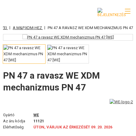
|
|
SZEI
A M&P,XDM-HEZ
PN 47 A RAVASZ WE XDM MECHANIZMUS PN 47
KATEGÓRIA
AIRSOFT FEGYVEREK
LÉGFEGYVEREK, CSÚZLIK
GRÁNÁTVETŐK, GRÁNÁTOK
PN 47 a ravasz WE XDM
mechanizmus PN 47
LÖVEDÉK, GÁZ
AKKUMULÁTOROK, TÖLTŐK
TÁRAK
Gyártó
WE
Az áru kódja
11121
SZEMÜVEGEK, MASZKOK
Elérhetőség
ÚTON, VÁRJUK AZ ÉRKEZÉSÉT 09. 20. 2026