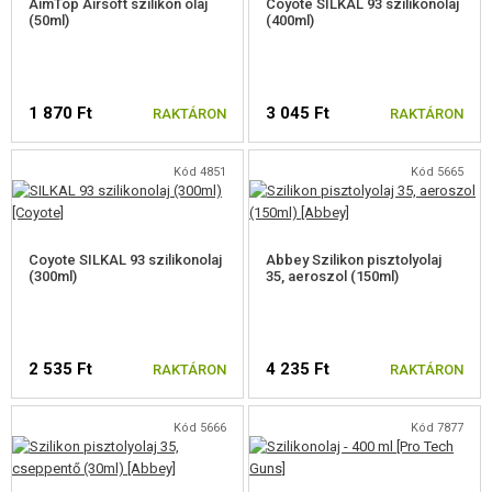
AimTop Airsoft szilikon olaj
Coyote SILKAL 93 szilikonolaj
(50ml)
(400ml)
1 870 Ft
3 045 Ft
RAKTÁRON
RAKTÁRON
Kód 4851
Kód 5665
Coyote SILKAL 93 szilikonolaj
Abbey Szilikon pisztolyolaj
(300ml)
35, aeroszol (150ml)
2 535 Ft
4 235 Ft
RAKTÁRON
RAKTÁRON
Kód 5666
Kód 7877