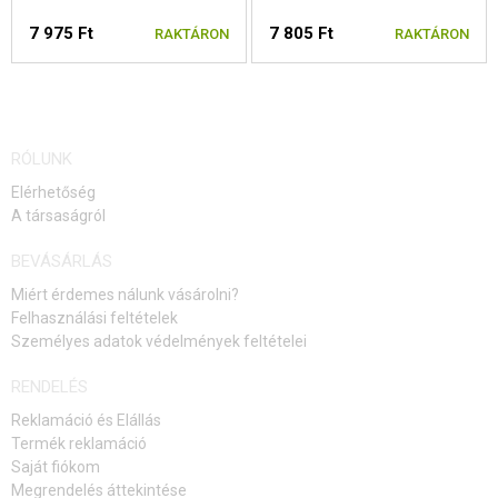
7 975 Ft
7 805 Ft
RAKTÁRON
RAKTÁRON
RÓLUNK
Elérhetőség
A társaságról
BEVÁSÁRLÁS
Miért érdemes nálunk vásárolni?
Felhasználási feltételek
Személyes adatok védelmények feltételei
RENDELÉS
Reklamáció és Elállás
Termék reklamáció
Saját fiókom
Megrendelés áttekintése