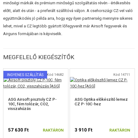
minőségi márkák és prémium minőségű szolgáltatás révén - értékesítés
előtt, alatt és után - a preferált szállítóvá váljon. A csehországi CZ-vel való
együttműködés jó példa arra, hogy egy ilyen partnerség mennyire sikeres
lehet, mivel a CZ legtöbb gyártott lőfegyverét már Airsoft fegyverek és
Airguns formájában is képviselik.
MEGFELELŐ KIEGÉSZÍTŐK
INGYENES SZÁLLÍTÁS
Kód 14682
Kód 14711
ASG Airsoft pisztoly CZ P-
ASG Optika előkészítő lemez
10C, fém tolózár, CO2,
CZ P-10C-hez
visszahúzás
57 630 Ft
3 910 Ft
RAKTÁRON
RAKTÁRON