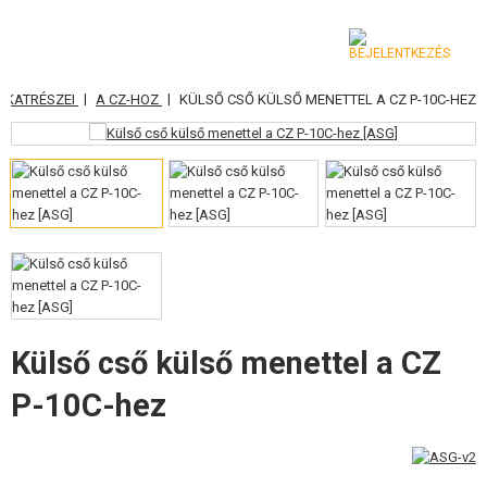
|
|
LKATRÉSZEI
A CZ-HOZ
KÜLSŐ CSŐ KÜLSŐ MENETTEL A CZ P-10C-HEZ
KATEGÓRIA
AIRSOFT FEGYVEREK
LÉGFEGYVEREK, CSÚZLIK
GRÁNÁTVETŐK, GRÁNÁTOK
LÖVEDÉK, GÁZ
AKKUMULÁTOROK, TÖLTŐK
Külső cső külső menettel a CZ
P-10C-hez
TÁRAK
SZEMÜVEGEK, MASZKOK