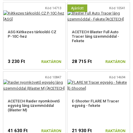
Kód 14713
Ajánlott
Kód 10541
ASG Kétkezes tárkioldó CZ
ACETECH Blaster Full Auto
P-10C-hez
Tracer láng üzemmóddal -
Fekete
3 230 Ft
28 715 Ft
RAKTÁRON
RAKTÁRON
Kód 10847
Kód 14694
ACETECH Raider nyomkövető
E-Shooter FLARE M Tracer
egység láng üzemmóddal
egység - fekete
(Blaster M)
41 630 Ft
21 930 Ft
RAKTÁRON
RAKTÁRON