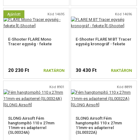
Ajánlott
Kód 14695
Kód 14696
E-Shooter FLARE Mono
E-Shooter FLARE M BT Tracer
Tracer egység - fekete
egység kronográf - fekete
20 230 Ft
30 430 Ft
RAKTÁRON
RAKTÁRON
Kód 8901
Kód 8899
SLONG Airsoft Fém
SLONG Airsoft Fém
hangtompító 110 x 27mm
hangtompító 110 x 27mm
11mm-es adapterrel
11mm-es adapterrel
(SL00324A)
(SL00322A)