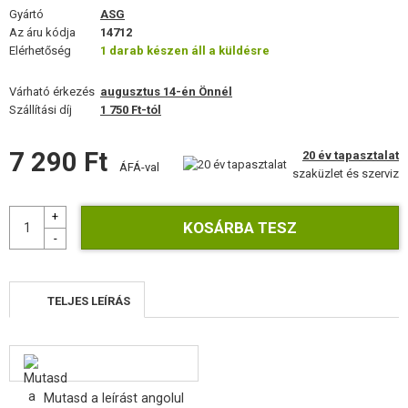
FELSZERELÉS, EGYENRUHA, TOKOK
Gyártó
ASG
Az áru kódja
14712
Elérhetőség
ÁLCÁZÁS, FESTÉK, SZALAG
1 darab készen áll a küldésre
Várható érkezés
RÁDIÓS, FEJHALLGATÓ, KAMERÁK
augusztus 14-én Önnél
Szállítási díj
1 750 Ft-tól
KIEGÉSZÍTŐK, HORDSZÍJAK
7 290 Ft
20 év tapasztalat
ÁFÁ-val
PÓTALKATRÉSZEK FEGYVEREKHEZ
szaküzlet és szerviz
FEGYVER JAVÍTÁS ÉS KARBANTARTÁS
ÖNVÉDELMI FELSZERELÉSEK, KÉPZÉS, KÉSEK
CÉLOK, LŐLAP
TELJES LEÍRÁS
OUTDOOR, BUSHCRAFT
ÉLELMISZER
Mutasd a leírást angolul