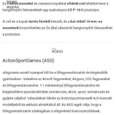
ÉPÍTŐKÉSZLETEK, MODELLEK
Ez a
külső menettel
és csavaros kupakkal
ellátott cső
lehetővé teszi a
hangtompító felszerelését egy szabványos
CZ P-10 C
pisztolyra.
REKLÁM TÁRGYAK
A cső és a kupak
tartós fémből
készült, és a
bal oldali 14 mm-es
SÉRÜLT, HASZNÁLT ÁRUK
menetnek
köszönhetően az Ön által választott hangtompítót felszerelheti
a pisztolyra.
HÍREK
KEDVEZMÉNYEK
ActionSportGames (ASG)
ELÉRHETŐSÉG
világszerte vezető szerepet tölt be a lőfegyverutánzatok és kiegészítők
gyártásában - beleértve az Airsoft fegyvereket, Airguns, CO2 fegyvereket
és lőfegyverutánzatokat. 1:1 méretarányú lőfegyverutánzatokra és
kiegészítőkre specializálódtak szórakozás, akció, sport, szórakozás és
gyűjtés céljából. Választékuk főként az ActionSportGames® A/S licencelt
modelljeiből és exkluzív almárkáiból áll. Az ASG egyik célja, hogy a
lőfegyverutánzatok üzletágában a világméretű licencszerződések,