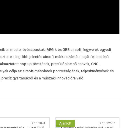
ezdetben mesterlövészpuskák, AEG-k és GBB airsoft-fegyverek egyedi
sztette a legtöbb jelentős airsoft-márka számára saját fejlesztésű
dalmaztatott hop-up-tömítések, precíziós belső csövek, CNC-
elyek célja az airsoft-másolatok pontosságának, teljesítményének és
k precíz gyártásukról és a műszaki innovációra való
Kód 9074
Ajánlott
Kód 12667