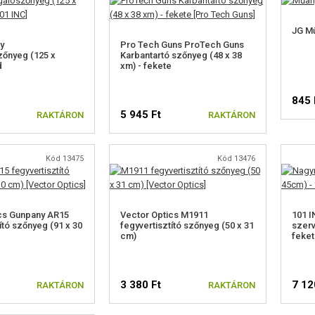
JG Mű
y
Pro Tech Guns ProTech Guns
zőnyeg (125 x
Karbantartó szőnyeg (48 x 38
d
xm) - fekete
845 
5 945 Ft
RAKTÁRON
RAKTÁRON
Kód 13475
Kód 13476
cs Gunpany AR15
Vector Optics M1911
101 
ító szőnyeg (91 x 30
fegyvertisztító szőnyeg (50 x 31
szerv
cm)
feket
3 380 Ft
7 12
RAKTÁRON
RAKTÁRON