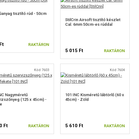
anyag tisztító rúd - 50cm
StilCrin Airsoft tisztító készlet
Cal. 6mm 50cm-es rúddal
Ft
RAKTÁRON
5 015 Ft
RAKTÁRON
Kód 7603
Kód 7604
INC Nagyméretű
101 INC Kisméretű lábtörlő (60 x
izszőnyeg (125 x 45cm) -
45cm) - Zöld
e
0 Ft
5 610 Ft
RAKTÁRON
RAKTÁRON