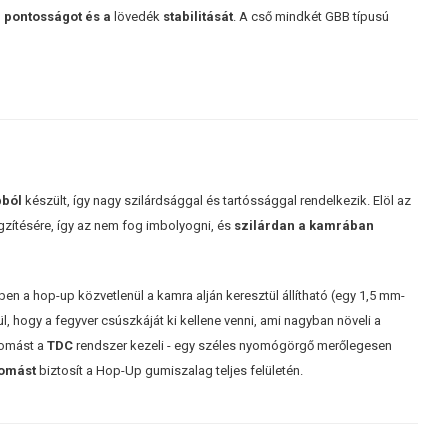
 pontosságot és a
lövedék
stabilitását
. A cső mindkét GBB típusú
bból
készült, így nagy szilárdsággal és tartóssággal rendelkezik. Elöl az
zítésére, így az nem fog imbolyogni, és
szilárdan a kamrában
n a hop-up közvetlenül a kamra alján keresztül állítható (egy 1,5 mm-
, hogy a fegyver csúszkáját ki kellene venni, ami nagyban növeli a
yomást a
TDC
rendszer kezeli - egy széles nyomógörgő merőlegesen
yomást
biztosít a Hop-Up gumiszalag teljes felületén.