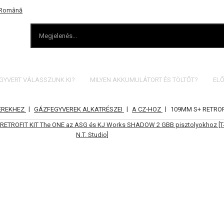
EGYVERT VÁLASSZUNK KI?
MILYEN AKKUMULÁTORT ÉS TÖLTŐT?
ELŐ
|
|
|
EREKHEZ
GÁZFEGYVEREK ALKATRÉSZEI
A CZ-HOZ
109MM S+ RETROF