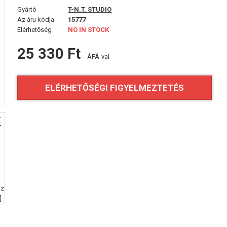
Gyártó
T-N.T. STUDIO
Az áru kódja
15777
Elérhetőség
NO IN STOCK
25 330 Ft
ÁFÁ-val
ELÉRHETŐSÉGI FIGYELMEZTETÉS