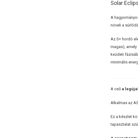
Solar Eclip
A hagyományos 
növeli a súrlód
Az S+ hordó el
magas), amely 
kezdeti fázisá
minimális energ
A cső
a legúj
Alkalmas az AS
Ez a készlet kö
tapasztalat sz