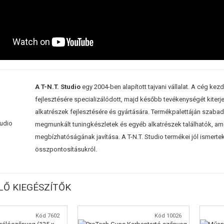
A T-N.T. Studio
egy 2004-ben alapított tajvani vállalat. A cég k
fejlesztésére specializálódott, majd később tevékenységét kiterje
alkatrészek fejlesztésére és gyártására. Termékpalettáján szaba
megmunkált tuningkészletek és egyéb alkatrészek találhatók, am
megbízhatóságának javítása. A T-N.T. Studio termékei jól ismerte
összpontosításukról.
Ő KIEGÉSZÍTŐK
Kód 7602
Kód 10026