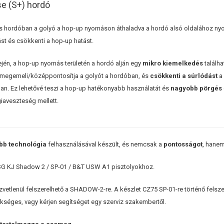
se (S+) hordó
hordóban a golyó a hop-up nyomáson áthaladva a hordó alsó oldalához ny
ást és csökkenti a hop-up hatást.
ején, a hop-up nyomás területén a hordó alján egy
mikro kiemelkedés
találh
megemeli/középpontosítja a golyót a hordóban, és
csökkenti a súrlódást
a 
ban. Ez lehetővé teszi a hop-up hatékonyabb használatát és
nagyobb pörgés
iaveszteség mellett.
abb technológia
felhasználásával készült, és nemcsak a
pontosságot
, hane
G KJ Shadow 2 / SP-01 / B&T USW A1 pisztolyokhoz.
zvetlenül felszerelhető a SHADOW-2-re. A készlet CZ75 SP-01-re történő fels
ükséges, vagy kérjen segítséget egy szerviz szakembertől.