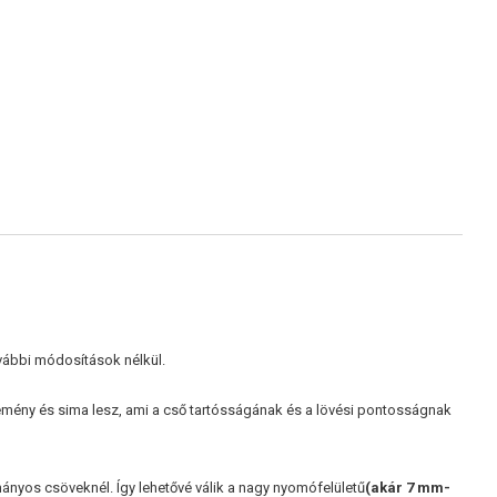
ovábbi módosítások nélkül.
 kemény és sima lesz, ami a cső tartósságának és a lövési pontosságnak
yos csöveknél. Így lehetővé válik a nagy nyomófelületű
(akár 7 mm-