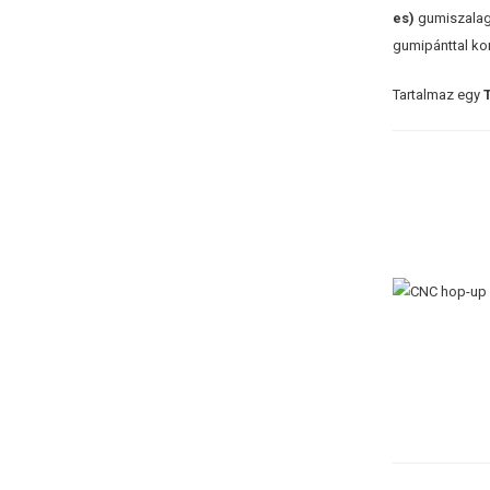
es)
gumiszalag 
gumipánttal kom
Tartalmaz egy