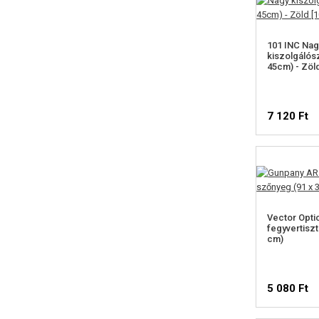
101 INC Nag
kiszolgálós
45cm) - Zöl
7 120 Ft
Vector Opti
fegyvertiszt
cm)
5 080 Ft