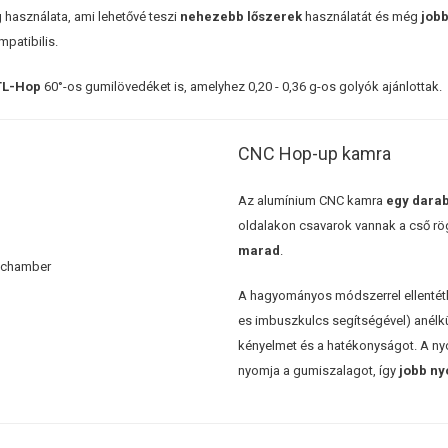
használata, ami lehetővé teszi
nehezebb lőszerek
használatát és még
jobb
patibilis.
TL-Hop
60°-os gumilövedéket is, amelyhez 0,20 - 0,36 g-os golyók ajánlottak.
CNC Hop-up kamra
Az alumínium CNC kamra
egy dara
oldalakon csavarok vannak a cső rög
marad
.
A hagyományos módszerrel ellentétbe
es imbuszkulcs segítségével) anélkül
kényelmet és a hatékonyságot. A n
nyomja a gumiszalagot, így
jobb n