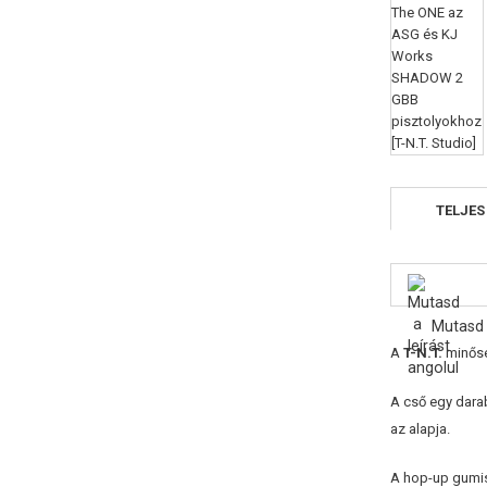
TELJES
Mutasd 
A
T-N.T.
minőség
A cső egy darab
az alapja.
A hop-up gumis