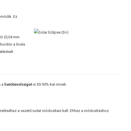
omódik. Ez
ató (0,04 mm
hordón a lövés
elérését
m a
hatótávolságot
is 30-50%-kal növeli.
zereléséhez a vezető rudat módosítani kell. Ehhez a módosításhoz