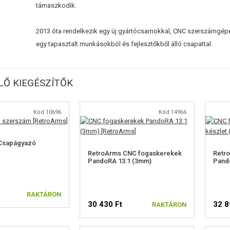
támaszkodik.
2013 óta rendelkezik egy új gyártócsarnokkal, CNC szerszámgépe
egy tapasztalt munkásokból és fejlesztőkből álló csapattal.
Ő KIEGÉSZÍTŐK
Kód 10696
Kód 14966
Csapágyazó
RetroArms CNC fogaskerekek
Retr
PandoRA 13:1 (3mm)
Pand
RAKTÁRON
30 430 Ft
32 8
RAKTÁRON