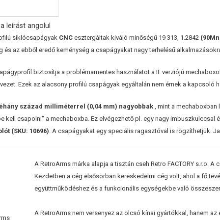
a leírást angolul
ofilú siklócsapágyak
CNC
esztergáltak kiváló minőségű 19 313, 1.2842
(90Mn
 és az ebből eredő keménység a csapágyakat nagy terhelésű alkalmazásokra 
apágyprofil biztosítja a problémamentes használatot a II. verziójú mechab
 vezet. Ezek az alacsony profilú csapágyak egyáltalán nem érnek a kapcsoló
éhány század milliméterrel (0,04 mm) nagyobbak
, mint a mechaboxban l
e kell csapolni" a mechaboxba. Ez elvégezhető pl. egy nagy imbuszkulccsal és
lót (
SKU: 10696
)
. A csapágyakat egy speciális ragasztóval is rögzíthetjük. 
A RetroArms márka alapja a tisztán cseh Retro FACTORY s.r.o. A cé
Kezdetben a cég elsősorban kereskedelmi cég volt, ahol a fő tev
együttműködéshez és a funkcionális egységekbe való összeszer
A RetroArms nem versenyez az olcsó kínai gyártókkal, hanem az e