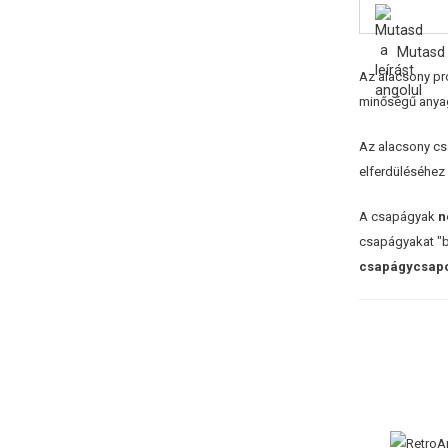
Mutasd 
Az alacsony pr
minőségű anyag
Az alacsony cs
elferdüléséhez
A csapágyak
n
csapágyakat "b
csapágycsapo