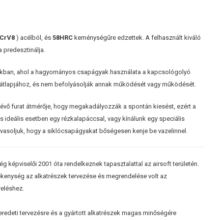
CrV8
) acélból, és
58HRC
keménységűre edzettek. A felhasznált kiváló
predesztinálja.
oxokban, ahol a hagyományos csapágyak használata a kapcsológolyó
 hátlapjához, és nem befolyásolják annak működését vagy működését.
évő furat átmérője, hogy megakadályozzák a spontán kiesést, ezért a
 ideális esetben egy rézkalapáccsal, vagy kínálunk egy speciális
Javasoljuk, hogy a siklócsapágyakat bőségesen kenje be vazelinnel.
g képviselői 2001 óta rendelkeznek tapasztalattal az airsoft területén.
ékenység az alkatrészek tervezése és megrendelése volt az
eléshez.
redeti tervezésre és a gyártott alkatrészek magas minőségére