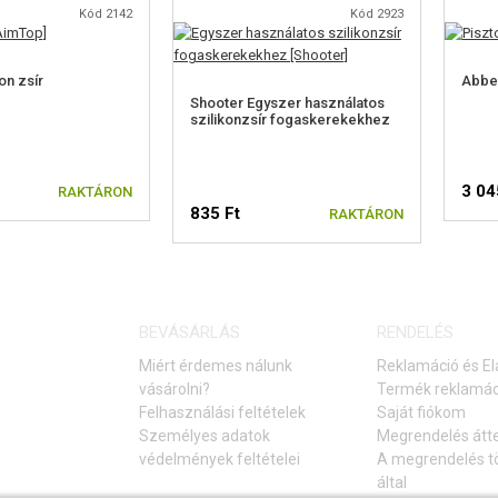
Kód 2142
Kód 2923
on zsír
Abbey
Shooter Egyszer használatos
szilikonzsír fogaskerekekhez
3 04
RAKTÁRON
835 Ft
RAKTÁRON
BEVÁSÁRLÁS
RENDELÉS
Miért érdemes nálunk
Reklamáció és El
vásárolni?
Termék reklamác
Felhasználási feltételek
Saját fiókom
Személyes adatok
Megrendelés átt
védelmények feltételei
A megrendelés tö
által