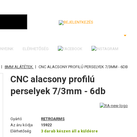
Bejelentkezés
NYEINK
ELÉRHETŐSÉG
|
|
8MM ALÁTÉTEK
CNC ALACSONY PROFILÚ PERSELYEK 7/3MM - 6DB
CNC alacsony profilú
perselyek 7/3mm - 6db
Gyártó
RETROARMS
Az áru kódja
15922
Elérhetőség
3 darab készen áll a küldésre