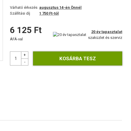
Várható érkezés
augusztus 14-én Önnél
Szállítási díj
1 750 Ft-tól
6 125 Ft
20 év tapasztalat
szaküzlet és szerviz
ÁFÁ-val