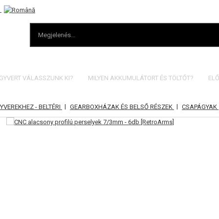
EGYVERT VÁLASSZUNK KI?
MILYEN AKKUMULÁTORT ÉS TÖLTŐT?
ELŐ
|
|
VEREKHEZ - BELTÉRI
GEARBOXHÁZAK ÉS BELSŐ RÉSZEK
CSAPÁGYAK