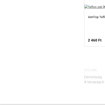
AimTop Tefl
2 460 Ft
RÓLUNK
Elérhetőség
A társaságról