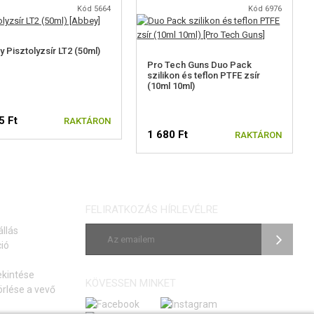
Kód 5664
Kód 6976
 Pisztolyzsír LT2 (50ml)
Pro Tech Guns Duo Pack
szilikon és teflon PTFE zsír
(10ml 10ml)
5 Ft
RAKTÁRON
1 680 Ft
RAKTÁRON
FELIRATKOZÁS HÍRLEVÉLRE
állás
ió
ekintése
KÖVESSEN MINKET
rlése a vevő