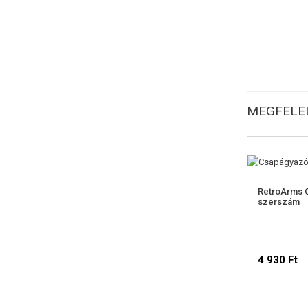
MEGFELEL
RetroArms 
szerszám
4 930 Ft