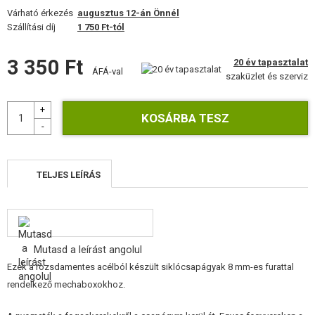
FELSZERELÉS, EGYENRUHA, TOKOK
Várható érkezés
augusztus 12-án Önnél
Szállítási díj
1 750 Ft-tól
ÁLCÁZÁS, FESTÉK, SZALAG
3 350 Ft
20 év tapasztalat
RÁDIÓS, FEJHALLGATÓ, KAMERÁK
ÁFÁ-val
szaküzlet és szerviz
KIEGÉSZÍTŐK, HORDSZÍJAK
PÓTALKATRÉSZEK FEGYVEREKHEZ
FEGYVER JAVÍTÁS ÉS KARBANTARTÁS
TELJES LEÍRÁS
ÖNVÉDELMI FELSZERELÉSEK, KÉPZÉS, KÉSEK
CÉLOK, LŐLAP
Mutasd a leírást angolul
OUTDOOR, BUSHCRAFT
Ezek a rozsdamentes acélból készült siklócsapágyak 8 mm-es furattal
rendelkező mechaboxokhoz.
ÉLELMISZER