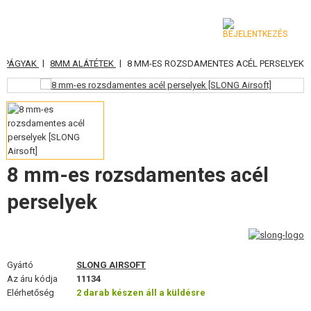
|
|
APÁGYAK
8MM ALÁTÉTEK
8 MM-ES ROZSDAMENTES ACÉL PERSELYEK
KATEGÓRIA
AIRSOFT FEGYVEREK
LÉGFEGYVEREK, CSÚZLIK
GRÁNÁTVETŐK, GRÁNÁTOK
8 mm-es rozsdamentes acél
LÖVEDÉK, GÁZ
perselyek
AKKUMULÁTOROK, TÖLTŐK
TÁRAK
Gyártó
SLONG AIRSOFT
Az áru kódja
11134
SZEMÜVEGEK, MASZKOK
Elérhetőség
2 darab készen áll a küldésre