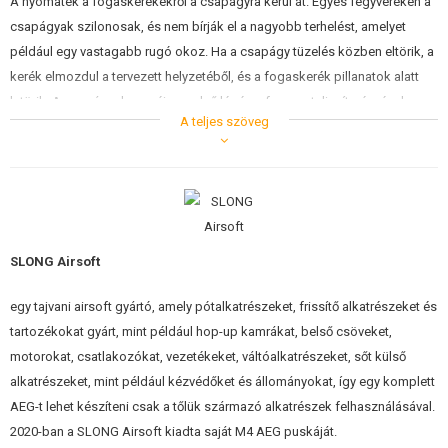
A nyomaték a fogaskerekekről a csapágyra kerül át. Egyes fegyvereken a
ÉPÍTŐKÉSZLETEK, MODELLEK
csapágyak szilonosak, és nem bírják el a nagyobb terhelést, amelyet
például egy vastagabb rugó okoz. Ha a csapágy tüzelés közben eltörik, a
REKLÁM TÁRGYAK
kerék elmozdul a tervezett helyzetéből, és a fogaskerék pillanatok alatt
letörik. A csapágyak cseréje az első lépés a fegyver teljesítményének
SÉRÜLT, HASZNÁLT ÁRUK
A teljes szöveg
növelésében.
HÍREK
KEDVEZMÉNYEK
ELÉRHETŐSÉG
SLONG Airsoft
egy tajvani airsoft gyártó, amely pótalkatrészeket, frissítő alkatrészeket és
tartozékokat gyárt, mint például hop-up kamrákat, belső csöveket,
motorokat, csatlakozókat, vezetékeket, váltóalkatrészeket, sőt külső
alkatrészeket, mint például kézvédőket és állományokat, így egy komplett
AEG-t lehet készíteni csak a tőlük származó alkatrészek felhasználásával.
2020-ban a SLONG Airsoft kiadta saját M4 AEG puskáját.