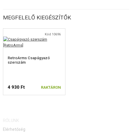
MEGFELELŐ KIEGÉSZÍTŐK
Kód 10696
RetroArms Csapágyazó
szerszám
4 930 Ft
RAKTÁRON
RÓLUNK
Elérhetőség