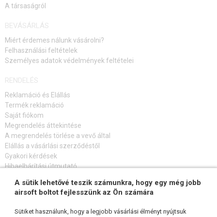
A társaságról
BEVÁSÁRLÁS
Miért érdemes nálunk vásárolni?
Felhasználási feltételek
Személyes adatok védelmények feltételei
RENDELÉS
Reklamáció és Elállás
Termék reklamáció
Saját fiókom
Megrendelés áttekintése
A megrendelés törlése a vevő által
Elállás a vásárlási szerződéstől
Gyakori kérdések
Hibaelhárítási útmutató
A sütik lehetővé teszik számunkra, hogy egy még jobb
FELIRATKOZÁS HÍRLEVÉLRE
airsoft boltot fejlesszünk az Ön számára
Sütiket használunk, hogy a legjobb vásárlási élményt nyújtsuk